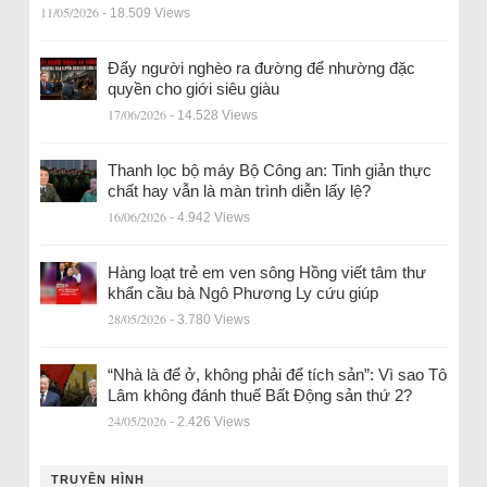
11/05/2026
- 18.509 Views
Đẩy người nghèo ra đường để nhường đặc
quyền cho giới siêu giàu
17/06/2026
- 14.528 Views
Thanh lọc bộ máy Bộ Công an: Tinh giản thực
chất hay vẫn là màn trình diễn lấy lệ?
16/06/2026
- 4.942 Views
Hàng loạt trẻ em ven sông Hồng viết tâm thư
khẩn cầu bà Ngô Phương Ly cứu giúp
28/05/2026
- 3.780 Views
“Nhà là để ở, không phải để tích sản”: Vì sao Tô
Lâm không đánh thuế Bất Động sản thứ 2?
24/05/2026
- 2.426 Views
TRUYỀN HÌNH