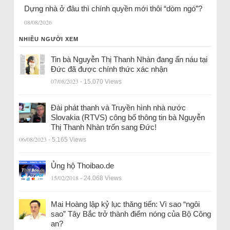
Dựng nhà ở đâu thì chính quyền mới thôi “dòm ngó”?
08/08/2026
NHIỀU NGƯỜI XEM
Tin bà Nguyễn Thị Thanh Nhàn đang ẩn náu tại
Đức đã được chính thức xác nhận
07/08/2023
- 15.070 Views
Đài phát thanh và Truyền hình nhà nước
Slovakia (RTVS) công bố thông tin bà Nguyễn
Thị Thanh Nhàn trốn sang Đức!
06/08/2023
- 5.165 Views
Ủng hộ Thoibao.de
15/02/2018
- 24.068 Views
Mai Hoàng lập kỷ lục thăng tiến: Vì sao “ngôi
sao” Tây Bắc trở thành điểm nóng của Bộ Công
an?