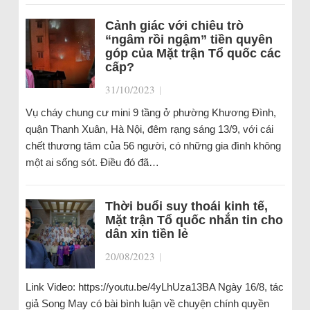
Cảnh giác với chiêu trò
“ngâm rồi ngậm” tiền quyên
góp của Mặt trận Tổ quốc các
cấp?
31/10/2023
|
Vụ cháy chung cư mini 9 tầng ở phường Khương Đình,
quận Thanh Xuân, Hà Nội, đêm rạng sáng 13/9, với cái
chết thương tâm của 56 người, có những gia đình không
một ai sống sót. Điều đó đã…
Thời buổi suy thoái kinh tế,
Mặt trận Tổ quốc nhắn tin cho
dân xin tiền lẻ
20/08/2023
|
Link Video: https://youtu.be/4yLhUza13BA Ngày 16/8, tác
giả Song May có bài bình luận về chuyện chính quyền