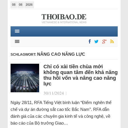
08
08
2026
NÂNG CAO NĂNG LỰC
SCHLAGWORT:
Chỉ có xài tiền chùa mới
không quan tâm đến khả năng
thu hồi vốn và nâng cao năng
lực
30/11/2024
|
Ngày 28/11, RFA Tiếng Việt bình luận “Điểm nghẽn thể
chế và dự án đường sắt cao tốc Bắc Nam”. RFA dẫn
đánh giá của các chuyên gia kinh tế và công nghệ, về
báo cáo của Bộ trưởng Giao…