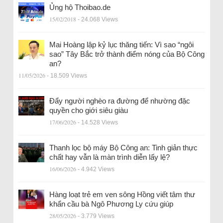
Ủng hộ Thoibao.de
15/02/2018
- 24.068 Views
Mai Hoàng lập kỷ lục thăng tiến: Vì sao “ngôi
sao” Tây Bắc trở thành điểm nóng của Bộ Công
an?
11/05/2026
- 18.509 Views
Đẩy người nghèo ra đường để nhường đặc
quyền cho giới siêu giàu
17/06/2026
- 14.528 Views
Thanh lọc bộ máy Bộ Công an: Tinh giản thực
chất hay vẫn là màn trình diễn lấy lệ?
16/06/2026
- 4.942 Views
Hàng loạt trẻ em ven sông Hồng viết tâm thư
khẩn cầu bà Ngô Phương Ly cứu giúp
28/05/2026
- 3.779 Views