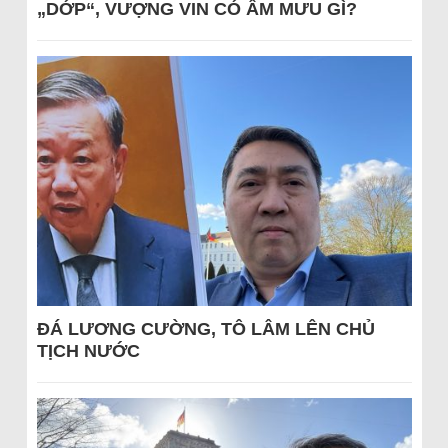
„DỚP“, VƯỢNG VIN CÓ ÂM MƯU GÌ?
ĐÁ LƯƠNG CƯỜNG, TÔ LÂM LÊN CHỦ
TỊCH NƯỚC