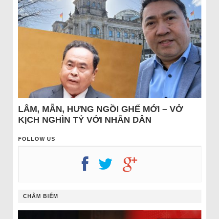
LÂM, MẪN, HƯNG NGỒI GHẾ MỚI – VỞ
KỊCH NGHÌN TỶ VỚI NHÂN DÂN
FOLLOW US
CHÂM BIẾM