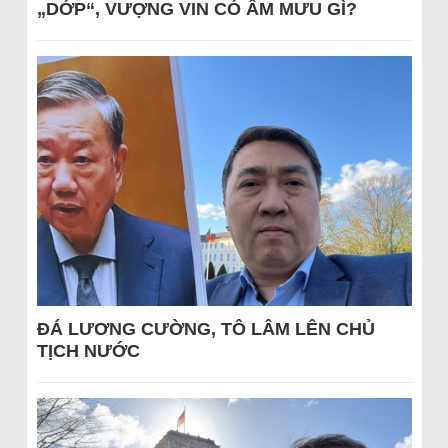
„DỚP“, VƯỢNG VIN CÓ ÂM MƯU GÌ?
ĐÁ LƯƠNG CƯỜNG, TÔ LÂM LÊN CHỦ
TỊCH NƯỚC