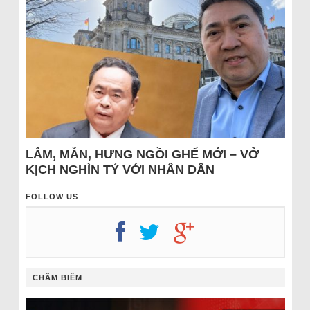
LÂM, MẪN, HƯNG NGỒI GHẾ MỚI – VỞ
KỊCH NGHÌN TỶ VỚI NHÂN DÂN
FOLLOW US
CHÂM BIẾM