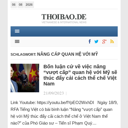
06
08
2026
NÂNG CẤP QUAN HỆ VỚI MỸ
SCHLAGWORT:
Bốn luận cứ về việc nâng
“vượt cấp” quan hệ với Mỹ sẽ
thúc đẩy cải cách thể chế Việt
Nam
21/09/2023
|
Link Youtube: https://youtu.be/fYpEO2WxhDI Ngày 18/9,
RFA Tiếng Việt có bài bình luận “Nâng “vượt cấp” quan
hệ với Mỹ thúc đẩy cải cách thể chế ở Việt Nam thế
nào?” của Phó Giáo sư – Tiến sĩ Phạm Quý…