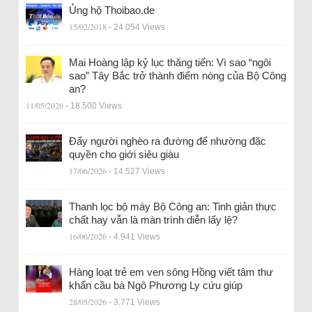
Ủng hộ Thoibao.de
15/02/2018
- 24.054 Views
Mai Hoàng lập kỷ lục thăng tiến: Vì sao “ngôi
sao” Tây Bắc trở thành điểm nóng của Bộ Công
an?
11/05/2026
- 18.500 Views
Đẩy người nghèo ra đường để nhường đặc
quyền cho giới siêu giàu
17/06/2026
- 14.527 Views
Thanh lọc bộ máy Bộ Công an: Tinh giản thực
chất hay vẫn là màn trình diễn lấy lệ?
16/06/2026
- 4.941 Views
Hàng loạt trẻ em ven sông Hồng viết tâm thư
khẩn cầu bà Ngô Phương Ly cứu giúp
28/05/2026
- 3.771 Views