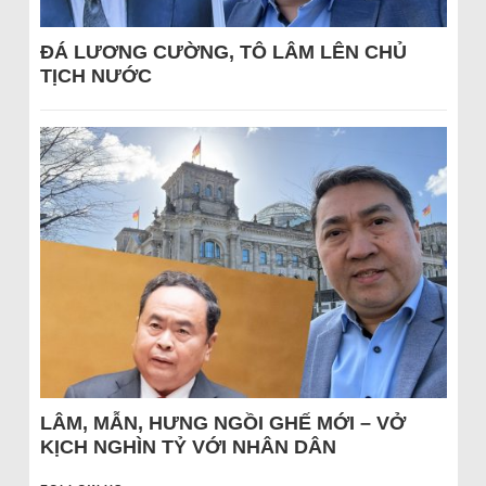
ĐÁ LƯƠNG CƯỜNG, TÔ LÂM LÊN CHỦ
TỊCH NƯỚC
LÂM, MẪN, HƯNG NGỒI GHẾ MỚI – VỞ
KỊCH NGHÌN TỶ VỚI NHÂN DÂN