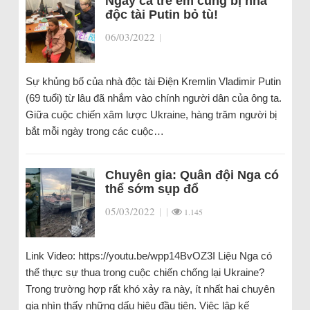
Ngay cả trẻ em cũng bị nhà
độc tài Putin bỏ tù!
06/03/2022
|
Sự khủng bố của nhà độc tài Điện Kremlin Vladimir Putin
(69 tuổi) từ lâu đã nhắm vào chính người dân của ông ta.
Giữa cuộc chiến xâm lược Ukraine, hàng trăm người bị
bắt mỗi ngày trong các cuộc…
Chuyên gia: Quân đội Nga có
thể sớm sụp đổ
05/03/2022
|
|
1.145
Link Video: https://youtu.be/wpp14BvOZ3I Liệu Nga có
thể thực sự thua trong cuộc chiến chống lại Ukraine?
Trong trường hợp rất khó xảy ra này, ít nhất hai chuyên
gia nhìn thấy những dấu hiệu đầu tiên. Việc lập kế