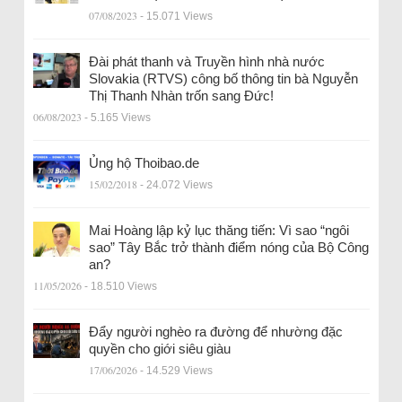
07/08/2023
- 15.071 Views
Đài phát thanh và Truyền hình nhà nước
Slovakia (RTVS) công bố thông tin bà Nguyễn
Thị Thanh Nhàn trốn sang Đức!
06/08/2023
- 5.165 Views
Ủng hộ Thoibao.de
15/02/2018
- 24.072 Views
Mai Hoàng lập kỷ lục thăng tiến: Vì sao “ngôi
sao” Tây Bắc trở thành điểm nóng của Bộ Công
an?
11/05/2026
- 18.510 Views
Đẩy người nghèo ra đường để nhường đặc
quyền cho giới siêu giàu
17/06/2026
- 14.529 Views