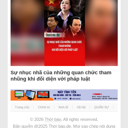
Sự nhục nhã của những quan chức tham
nhũng khi đối diện với pháp luật
Trang chủ
Chính trị
Kinh tế
Xã hội
QUÂN SỰ
© 2026
Thời báo
. All rights reserved.
Bản quyền @2025 Thời báo.de. Mọi sao chép nội dung