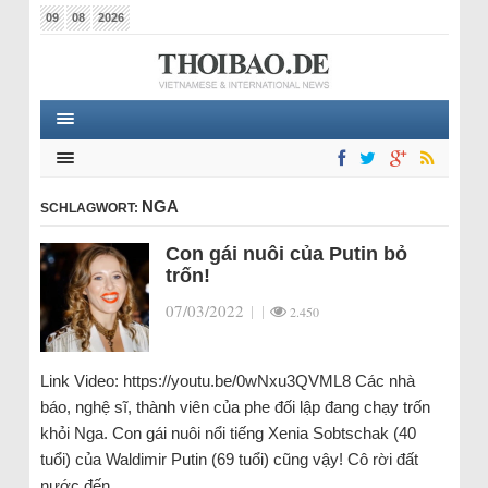
09
08
2026
NGA
SCHLAGWORT:
Con gái nuôi của Putin bỏ
trốn!
07/03/2022
|
|
2.450
Link Video: https://youtu.be/0wNxu3QVML8 Các nhà
báo, nghệ sĩ, thành viên của phe đối lập đang chạy trốn
khỏi Nga. Con gái nuôi nổi tiếng Xenia Sobtschak (40
tuổi) của Waldimir Putin (69 tuổi) cũng vậy! Cô rời đất
nước đến…