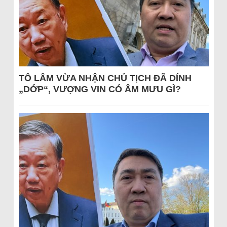
TÔ LÂM VỪA NHẬN CHỦ TỊCH ĐÃ DÍNH
„DỚP“, VƯỢNG VIN CÓ ÂM MƯU GÌ?