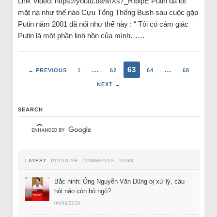
Link Video: https://youtu.be/MXs7_RIblpE Putin đã lột
mặt nạ như thế nào Cựu Tổng Thống Bush sau cuộc gặp
Putin năm 2001 đã nói như thế này : “ Tôi có cảm giác
Putin là một phần linh hồn của mình……
…
63
…
← PREVIOUS
1
62
64
68
NEXT →
SEARCH
LATEST
POPULAR
COMMENTS
TAGS
Bắc ninh: Ông Nguyễn Văn Dũng bị xử lý, câu
hỏi nào còn bỏ ngỏ?
08/08/2026