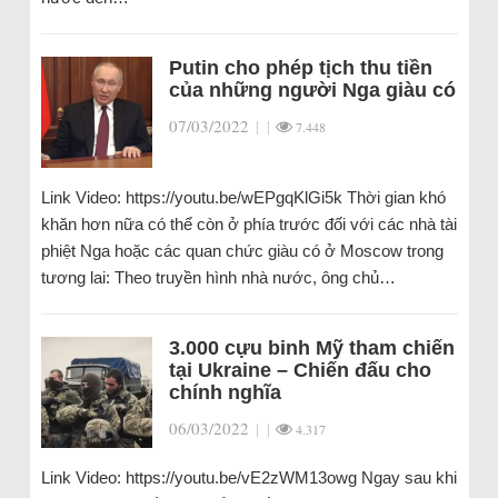
Putin cho phép tịch thu tiền
của những người Nga giàu có
07/03/2022
|
|
7.448
Link Video: https://youtu.be/wEPgqKlGi5k Thời gian khó
khăn hơn nữa có thể còn ở phía trước đối với các nhà tài
phiệt Nga hoặc các quan chức giàu có ở Moscow trong
tương lai: Theo truyền hình nhà nước, ông chủ…
3.000 cựu binh Mỹ tham chiến
tại Ukraine – Chiến đấu cho
chính nghĩa
06/03/2022
|
|
4.317
Link Video: https://youtu.be/vE2zWM13owg Ngay sau khi