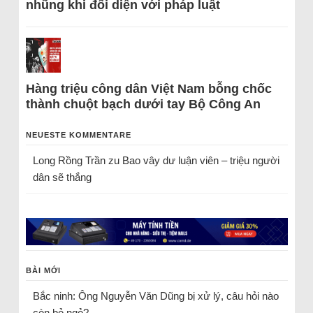
nhũng khi đối diện với pháp luật
Hàng triệu công dân Việt Nam bỗng chốc
thành chuột bạch dưới tay Bộ Công An
NEUESTE KOMMENTARE
Long Rồng Trần
zu
Bao vây dư luận viên – triệu người
dân sẽ thắng
BÀI MỚI
Bắc ninh: Ông Nguyễn Văn Dũng bị xử lý, câu hỏi nào
còn bỏ ngỏ?