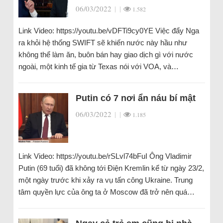
06/03/2022
|
|
1.582
Link Video: https://youtu.be/vDFTi9cy0YE Việc đẩy Nga
ra khỏi hệ thống SWIFT sẽ khiến nước này hầu như
không thể làm ăn, buôn bán hay giao dịch gì với nước
ngoài, một kinh tế gia từ Texas nói với VOA, và…
Putin có 7 nơi ẩn náu bí mật
06/03/2022
|
|
1.185
Link Video: https://youtu.be/rSLvl74bFuI Ông Vladimir
Putin (69 tuổi) đã không tới Điện Kremlin kể từ ngày 23/2,
một ngày trước khi xảy ra vụ tấn công Ukraine. Trung
tâm quyền lực của ông ta ở Moscow đã trở nên quá…