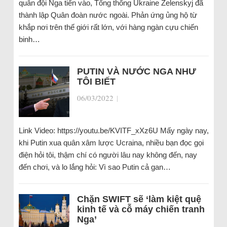
quân đội Nga tiến vào, Tổng thống Ukraine Zelenskyj đã
thành lập Quân đoàn nước ngoài. Phản ứng ủng hộ từ
khắp nơi trên thế giới rất lớn, với hàng ngàn cựu chiến
binh…
PUTIN VÀ NƯỚC NGA NHƯ
TÔI BIẾT
06/03/2022
|
Link Video: https://youtu.be/KVITF_xXz6U Mấy ngày nay,
khi Putin xua quân xâm lược Ucraina, nhiều bạn đọc gọi
điện hỏi tôi, thậm chí có người lâu nay không đến, nay
đến chơi, và lo lắng hỏi: Vì sao Putin cả gan…
Chặn SWIFT sẽ ‘làm kiệt quệ
kinh tế và cỗ máy chiến tranh
Nga’