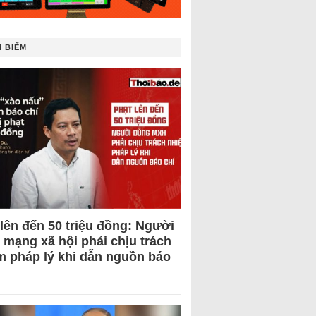
 BIẾM
 lên đến 50 triệu đồng: Người
 mạng xã hội phải chịu trách
m pháp lý khi dẫn nguồn báo