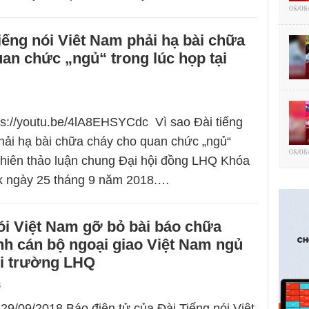
08/08
tiếng nói Viêt Nam phải hạ bài chữa
an chức „ngủ“ trong lúc họp tại
tps://youtu.be/4lA8EHSYCdc Vì sao Đài tiếng
hải hạ bài chữa cháy cho quan chức „ngủ“
08/08
Phiên thảo luận chung Đại hội đồng LHQ Khóa
rk ngày 25 tháng 9 năm 2018.…
ói Việt Nam gỡ bỏ bài báo chữa
h cán bộ ngoại giao Việt Nam ngủ
ội trường LHQ
5
9/09/2018 Báo điện tử của Đài Tiếng nói Việt