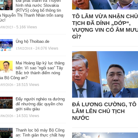
Đài phát thanh và Truyền
hình nhà nước Slovakia
(RTVS) công bố thông tin
à Nguyễn Thị Thanh Nhàn trốn sang
TÔ LÂM VỪA NHẬN CHỦ
ức!
TỊCH ĐÃ DÍNH „DỚP“,
/08/2023
- 5.166 Views
VƯỢNG VIN CÓ ÂM MƯ
GÌ?
Ủng hộ Thoibao.de
15/02/2018
- 24.076 Views
Mai Hoàng lập kỷ lục thăng
tiến: Vì sao “ngôi sao” Tây
Bắc trở thành điểm nóng
ủa Bộ Công an?
/05/2026
- 18.515 Views
Đẩy người nghèo ra đường
ĐÁ LƯƠNG CƯỜNG, TÔ
để nhường đặc quyền cho
giới siêu giàu
LÂM LÊN CHỦ TỊCH
/06/2026
- 14.531 Views
NƯỚC
Thanh lọc bộ máy Bộ Công
an: Tinh giản thực chất hay