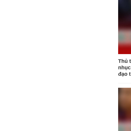
Thủ 
nhục 
đạo 