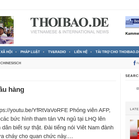
 đã được chính thức xác nhận
3 Jahren ago
XÃ HỘI
PHÁP LUẬT
TV&RADIO
LIÊN HỆ
TÀI TRỢ CHO THOIBAO.D
CHINESISCH
F
SEARC
ầu hàng
tps://youtu.be/YfRtVaVoRFE Phóng viên AFP,
LAT
các bức hình tham tán VN ngủ tại LHQ lên
n dân biết sự thật. Đài tiếng nói Viêt Nam đành
hữa cháy cho quan chức này.…