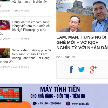
vẫn là màn trình diễn lấy
ệ?
/06/2026
- 4.943 Views
Hàng loạt trẻ em ven sông
Hồng viết tâm thư khẩn cầu
bà Ngô Phương Ly cứu
iúp
LÂM, MẪN, HƯNG NGỒI
/05/2026
- 3.782 Views
GHẾ MỚI – VỞ KỊCH
NGHÌN TỶ VỚI NHÂN DÂ
“Nhà là để ở, không phải để
tích sản”: Vì sao Tô Lâm
FOLLOW US
không đánh thuế Bất Động
ản thứ 2?
/05/2026
- 2.431 Views