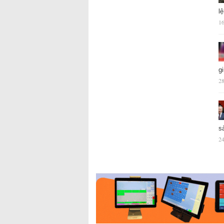
l
16
g
28
s
24