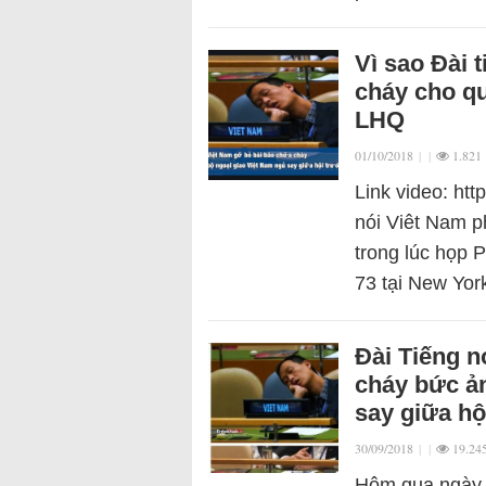
Vì sao Đài 
cháy cho qu
LHQ
01/10/2018
|
|
1.821
Link video: ht
nói Viêt Nam p
trong lúc họp 
73 tại New Yo
Đài Tiếng n
cháy bức ản
say giữa h
30/09/2018
|
|
19.24
Hôm qua ngày 2