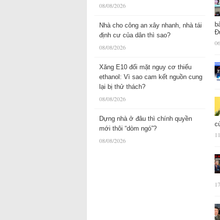
08/08/2026
b
Nhà cho công an xây nhanh, nhà tái
Đ
định cư của dân thì sao?
06
08/08/2026
Xăng E10 đối mặt nguy cơ thiếu
ethanol: Vì sao cam kết nguồn cung
lại bị thử thách?
08/08/2026
Dựng nhà ở đâu thì chính quyền
c
mới thôi “dòm ngó”?
11
08/08/2026
17