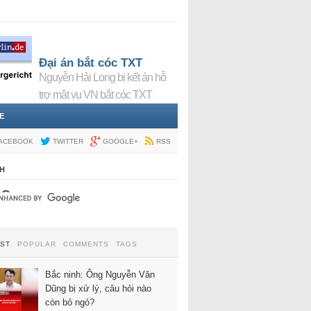
Đại án bắt cóc TXT
Nguyễn Hải Long bị kết án hỗ
trợ mật vụ VN bắt cóc TXT
E
ACEBOOK
TWITTER
GOOGLE+
RSS
H
EST
POPULAR
COMMENTS
TAGS
Bắc ninh: Ông Nguyễn Văn
Dũng bị xử lý, câu hỏi nào
còn bỏ ngỏ?