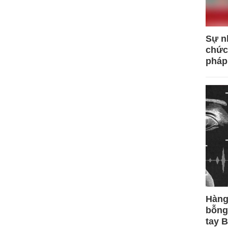
Sự n
chức
pháp
Hàng
bỗng
tay 