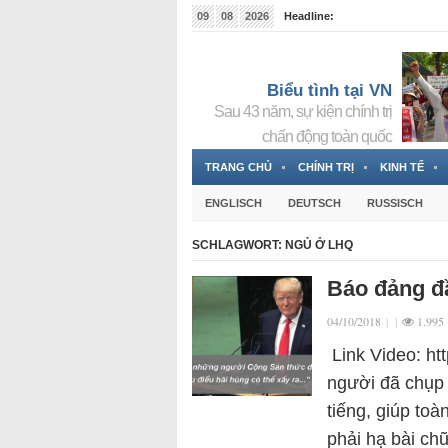
09
08
2026
Headline:
Tin bà Nguyễn Thị Thanh Nhàn đang ẩn náu tại Đức
Biểu tình tại VN
Sau 43 năm, sự kiện chính trị
chấn động toàn quốc
TRANG CHỦ
CHÍNH TRỊ
KINH TẾ
ENGLISCH
DEUTSCH
RUSSISCH
SCHLAGWORT:
NGỦ Ở LHQ
Báo đảng đ
04/10/2018
|
|
1.995
Link Video: ht
người đã chụp 
tiếng, giúp toà
phải hạ bài c