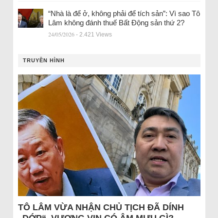
“Nhà là để ở, không phải để tích sản”: Vì sao Tô
Lâm không đánh thuế Bất Động sản thứ 2?
24/05/2026
- 2.421 Views
TRUYỀN HÌNH
TÔ LÂM VỪA NHẬN CHỦ TỊCH ĐÃ DÍNH