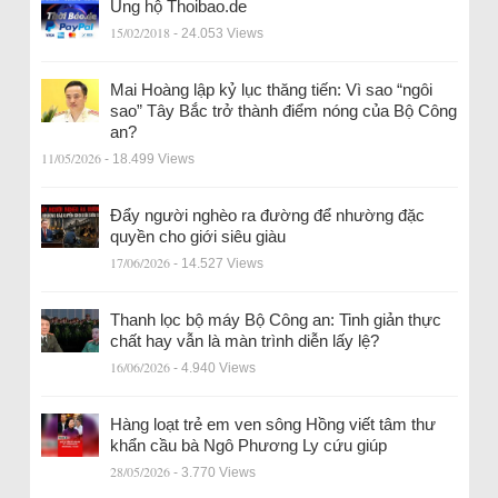
Ủng hộ Thoibao.de
15/02/2018
- 24.053 Views
Mai Hoàng lập kỷ lục thăng tiến: Vì sao “ngôi
sao” Tây Bắc trở thành điểm nóng của Bộ Công
an?
11/05/2026
- 18.499 Views
Đẩy người nghèo ra đường để nhường đặc
quyền cho giới siêu giàu
17/06/2026
- 14.527 Views
Thanh lọc bộ máy Bộ Công an: Tinh giản thực
chất hay vẫn là màn trình diễn lấy lệ?
16/06/2026
- 4.940 Views
Hàng loạt trẻ em ven sông Hồng viết tâm thư
khẩn cầu bà Ngô Phương Ly cứu giúp
28/05/2026
- 3.770 Views