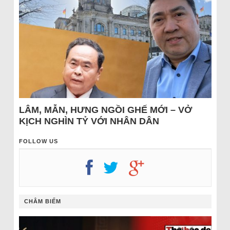
LÂM, MẪN, HƯNG NGỒI GHẾ MỚI – VỞ
KỊCH NGHÌN TỶ VỚI NHÂN DÂN
FOLLOW US
CHÂM BIẾM