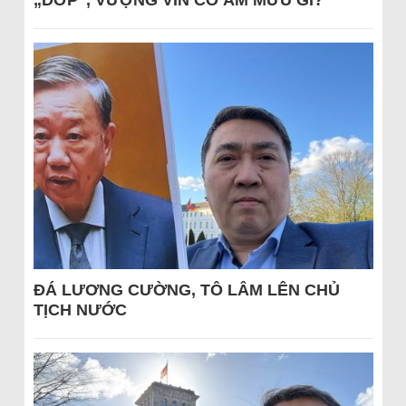
„DỚP“, VƯỢNG VIN CÓ ÂM MƯU GÌ?
ĐÁ LƯƠNG CƯỜNG, TÔ LÂM LÊN CHỦ
TỊCH NƯỚC