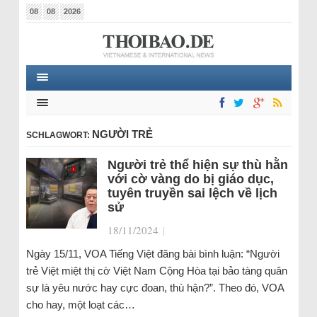
08
08
2026
NGƯỜI TRẺ
SCHLAGWORT:
Người trẻ thể hiện sự thù hằn
với cờ vàng do bị giáo dục,
tuyên truyền sai lệch về lịch
sử
18/11/2024
|
Ngày 15/11, VOA Tiếng Việt đăng bài bình luận: “Người
trẻ Việt miệt thị cờ Việt Nam Cộng Hòa tại bảo tàng quân
sự là yêu nước hay cực đoan, thù hận?”. Theo đó, VOA
cho hay, một loạt các…