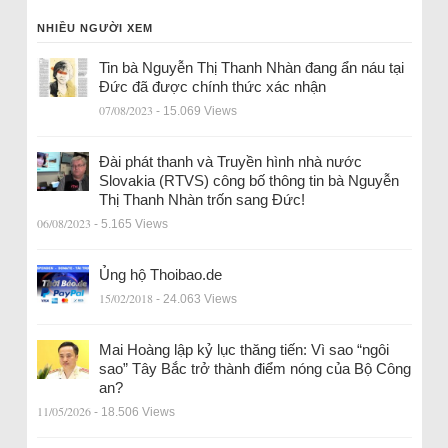
NHIỀU NGƯỜI XEM
Tin bà Nguyễn Thị Thanh Nhàn đang ẩn náu tại
Đức đã được chính thức xác nhận
07/08/2023
- 15.069 Views
Đài phát thanh và Truyền hình nhà nước
Slovakia (RTVS) công bố thông tin bà Nguyễn
Thị Thanh Nhàn trốn sang Đức!
06/08/2023
- 5.165 Views
Ủng hộ Thoibao.de
15/02/2018
- 24.063 Views
Mai Hoàng lập kỷ lục thăng tiến: Vì sao “ngôi
sao” Tây Bắc trở thành điểm nóng của Bộ Công
an?
11/05/2026
- 18.506 Views