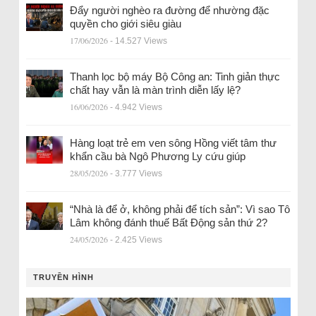
Đẩy người nghèo ra đường để nhường đặc
quyền cho giới siêu giàu
17/06/2026
- 14.527 Views
Thanh lọc bộ máy Bộ Công an: Tinh giản thực
chất hay vẫn là màn trình diễn lấy lệ?
16/06/2026
- 4.942 Views
Hàng loạt trẻ em ven sông Hồng viết tâm thư
khẩn cầu bà Ngô Phương Ly cứu giúp
28/05/2026
- 3.777 Views
“Nhà là để ở, không phải để tích sản”: Vì sao Tô
Lâm không đánh thuế Bất Động sản thứ 2?
24/05/2026
- 2.425 Views
TRUYỀN HÌNH