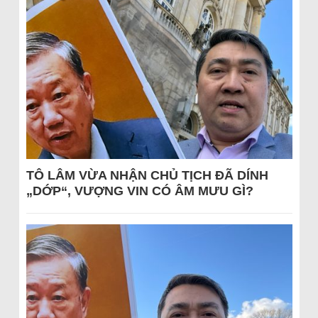
TÔ LÂM VỪA NHẬN CHỦ TỊCH ĐÃ DÍNH
„DỚP“, VƯỢNG VIN CÓ ÂM MƯU GÌ?