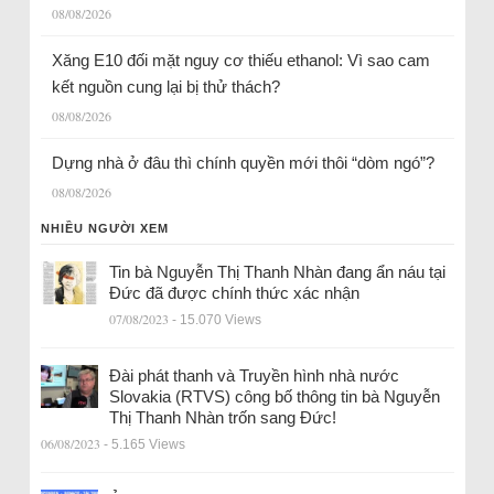
08/08/2026
Xăng E10 đối mặt nguy cơ thiếu ethanol: Vì sao cam
kết nguồn cung lại bị thử thách?
08/08/2026
Dựng nhà ở đâu thì chính quyền mới thôi “dòm ngó”?
08/08/2026
NHIỀU NGƯỜI XEM
Tin bà Nguyễn Thị Thanh Nhàn đang ẩn náu tại
Đức đã được chính thức xác nhận
07/08/2023
- 15.070 Views
Đài phát thanh và Truyền hình nhà nước
Slovakia (RTVS) công bố thông tin bà Nguyễn
Thị Thanh Nhàn trốn sang Đức!
06/08/2023
- 5.165 Views