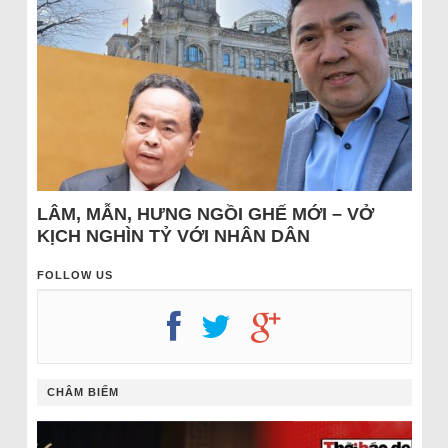
LÂM, MẪN, HƯNG NGỒI GHẾ MỚI – VỞ
KỊCH NGHÌN TỶ VỚI NHÂN DÂN
FOLLOW US
CHÂM BIẾM