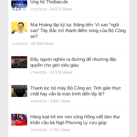
Ủng hộ Thoibao.de
15/02/2018
- 24.071 Views
Mai Hoàng lập kỷ lục thăng tiến: Vì sao “ngôi
sao” Tây Bắc trở thành điểm nóng của Bộ Công
an?
11/05/2026
- 18.509 Views
Đẩy người nghèo ra đường để nhường đặc
quyền cho giới siêu giàu
17/06/2026
- 14.529 Views
Thanh lọc bộ máy Bộ Công an: Tinh giản thực
chất hay vẫn là màn trình diễn lấy lệ?
16/06/2026
- 4.942 Views
Hàng loạt trẻ em ven sông Hồng viết tâm thư
khẩn cầu bà Ngô Phương Ly cứu giúp
28/05/2026
- 3.781 Views