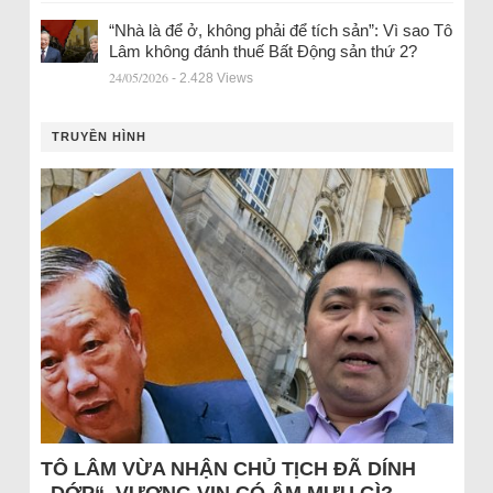
“Nhà là để ở, không phải để tích sản”: Vì sao Tô
Lâm không đánh thuế Bất Động sản thứ 2?
24/05/2026
- 2.428 Views
TRUYỀN HÌNH
TÔ LÂM VỪA NHẬN CHỦ TỊCH ĐÃ DÍNH