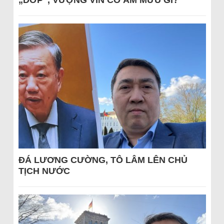
„DỚP“, VƯỢNG VIN CÓ ÂM MƯU GÌ?
ĐÁ LƯƠNG CƯỜNG, TÔ LÂM LÊN CHỦ
TỊCH NƯỚC