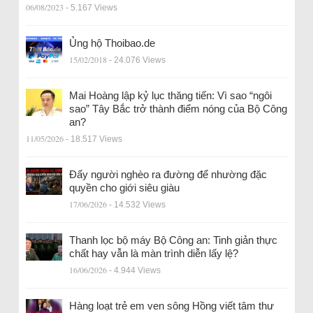
06/08/2023
- 5.167 Views
Ủng hộ Thoibao.de
15/02/2018
- 24.076 Views
Mai Hoàng lập kỷ lục thăng tiến: Vì sao “ngôi
sao” Tây Bắc trở thành điểm nóng của Bộ Công
an?
11/05/2026
- 18.517 Views
Đẩy người nghèo ra đường để nhường đặc
quyền cho giới siêu giàu
17/06/2026
- 14.532 Views
Thanh lọc bộ máy Bộ Công an: Tinh giản thực
chất hay vẫn là màn trình diễn lấy lệ?
16/06/2026
- 4.944 Views
Hàng loạt trẻ em ven sông Hồng viết tâm thư