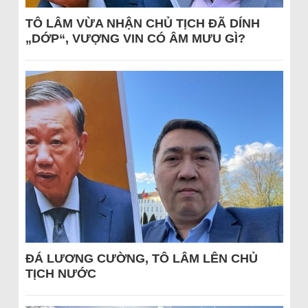
TÔ LÂM VỪA NHẬN CHỦ TỊCH ĐÃ DÍNH
„DỚP“, VƯỢNG VIN CÓ ÂM MƯU GÌ?
ĐÁ LƯƠNG CƯỜNG, TÔ LÂM LÊN CHỦ
TỊCH NƯỚC