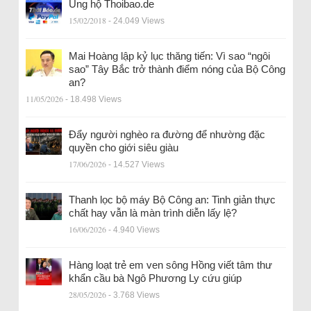
Ủng hộ Thoibao.de
15/02/2018
- 24.049 Views
Mai Hoàng lập kỷ lục thăng tiến: Vì sao “ngôi
sao” Tây Bắc trở thành điểm nóng của Bộ Công
an?
11/05/2026
- 18.498 Views
Đẩy người nghèo ra đường để nhường đặc
quyền cho giới siêu giàu
17/06/2026
- 14.527 Views
Thanh lọc bộ máy Bộ Công an: Tinh giản thực
chất hay vẫn là màn trình diễn lấy lệ?
16/06/2026
- 4.940 Views
Hàng loạt trẻ em ven sông Hồng viết tâm thư
khẩn cầu bà Ngô Phương Ly cứu giúp
28/05/2026
- 3.768 Views