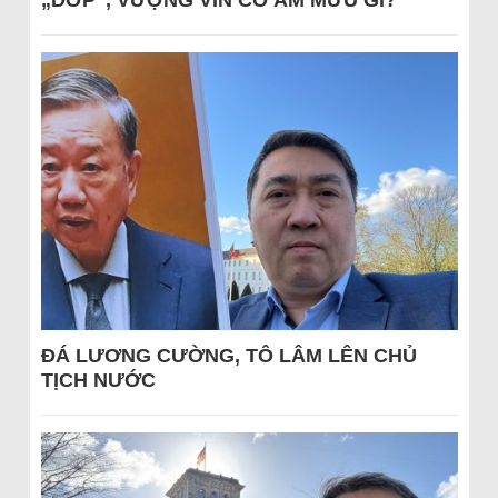
„DỚP“, VƯỢNG VIN CÓ ÂM MƯU GÌ?
ĐÁ LƯƠNG CƯỜNG, TÔ LÂM LÊN CHỦ
TỊCH NƯỚC