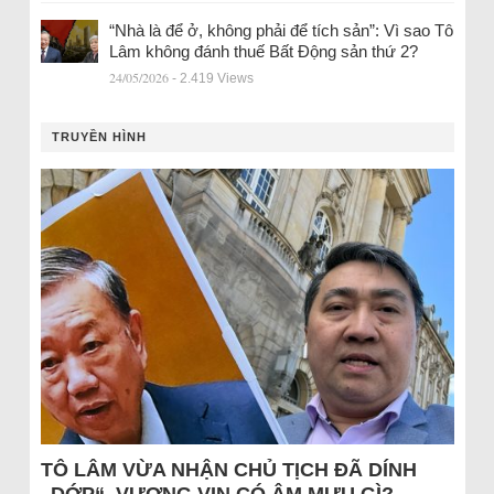
“Nhà là để ở, không phải để tích sản”: Vì sao Tô
Lâm không đánh thuế Bất Động sản thứ 2?
24/05/2026
- 2.419 Views
TRUYỀN HÌNH
TÔ LÂM VỪA NHẬN CHỦ TỊCH ĐÃ DÍNH