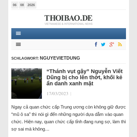
06
08
2026
NGUYEVIETDUNG
SCHLAGWORT:
“Thánh vụt gậy” Nguyễn Viết
Dũng bị cho lên thớt, khối kẻ
ẩn danh xanh mặt
17/03/2023
|
Ngay cả quan chức cấp Trung ương còn không giữ được
“mũ ô sa” thì nói gì đến những người dựa dẫm vào quan
chức. Hiện nay, quan chức cấp tỉnh đang rung sợ, làm thì
sợ sai mà không…