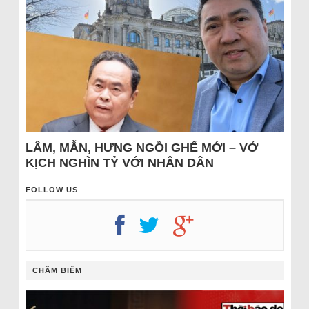
LÂM, MẪN, HƯNG NGỒI GHẾ MỚI – VỞ
KỊCH NGHÌN TỶ VỚI NHÂN DÂN
FOLLOW US
CHÂM BIẾM