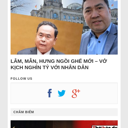
LÂM, MẪN, HƯNG NGỒI GHẾ MỚI – VỞ
KỊCH NGHÌN TỶ VỚI NHÂN DÂN
FOLLOW US
CHÂM BIẾM