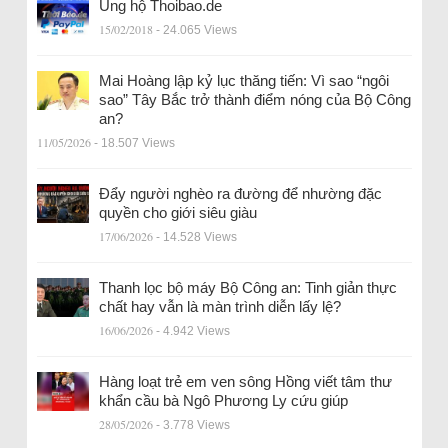
Ủng hộ Thoibao.de
15/02/2018
- 24.065 Views
Mai Hoàng lập kỷ lục thăng tiến: Vì sao “ngôi
sao” Tây Bắc trở thành điểm nóng của Bộ Công
an?
11/05/2026
- 18.507 Views
Đẩy người nghèo ra đường để nhường đặc
quyền cho giới siêu giàu
17/06/2026
- 14.528 Views
Thanh lọc bộ máy Bộ Công an: Tinh giản thực
chất hay vẫn là màn trình diễn lấy lệ?
16/06/2026
- 4.942 Views
Hàng loạt trẻ em ven sông Hồng viết tâm thư
khẩn cầu bà Ngô Phương Ly cứu giúp
28/05/2026
- 3.778 Views