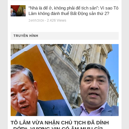
“Nhà là để ở, không phải để tích sản”: Vì sao Tô
Lâm không đánh thuế Bất Động sản thứ 2?
24/05/2026
- 2.426 Views
TRUYỀN HÌNH
TÔ LÂM VỪA NHẬN CHỦ TỊCH ĐÃ DÍNH