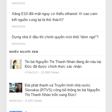
08/08/2026
Xăng E10 đối mặt nguy cơ thiếu ethanol: Vì sao cam
kết nguồn cung lại bị thử thách?
08/08/2026
Dựng nhà ở đâu thì chính quyền mới thôi “dòm ngó”?
08/08/2026
NHIỀU NGƯỜI XEM
Tin bà Nguyễn Thị Thanh Nhàn đang ẩn náu tại
Đức đã được chính thức xác nhận
07/08/2023
- 15.069 Views
Đài phát thanh và Truyền hình nhà nước
Slovakia (RTVS) công bố thông tin bà Nguyễn
Thị Thanh Nhàn trốn sang Đức!
06/08/2023
- 5.165 Views