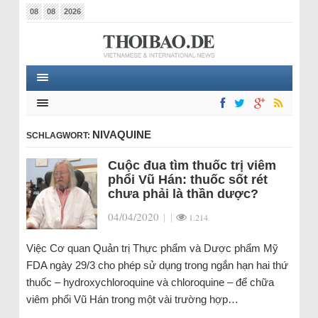
08
08
2026
NIVAQUINE
SCHLAGWORT:
Cuộc đua tìm thuốc trị viêm
phổi Vũ Hán: thuốc sốt rét
chưa phải là thần dược?
04/04/2020
|
|
1.214
Việc Cơ quan Quản trị Thực phẩm và Dược phẩm Mỹ
FDA ngày 29/3 cho phép sử dụng trong ngắn hạn hai thứ
thuốc – hydroxychloroquine và chloroquine – để chữa
viêm phổi Vũ Hán trong một vài trường hợp…