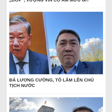
„DỚP“, VƯỢNG VIN CÓ ÂM MƯU GÌ?
ĐÁ LƯƠNG CƯỜNG, TÔ LÂM LÊN CHỦ
TỊCH NƯỚC