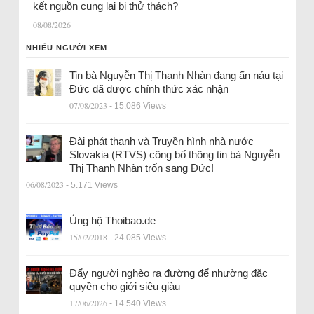
kết nguồn cung lại bị thử thách?
08/08/2026
NHIỀU NGƯỜI XEM
Tin bà Nguyễn Thị Thanh Nhàn đang ẩn náu tại
Đức đã được chính thức xác nhận
07/08/2023
- 15.086 Views
Đài phát thanh và Truyền hình nhà nước
Slovakia (RTVS) công bố thông tin bà Nguyễn
Thị Thanh Nhàn trốn sang Đức!
06/08/2023
- 5.171 Views
Ủng hộ Thoibao.de
15/02/2018
- 24.085 Views
Đẩy người nghèo ra đường để nhường đặc
quyền cho giới siêu giàu
17/06/2026
- 14.540 Views