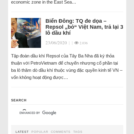
economic zone in the East Sea…
Biển Đông: TQ đe dọa –
Repsol „bỏ“ Việt Nam, trả lại 3
lô dầu khí
23/06/2020
|
|
2.036
Tập đoàn dầu khí Repsol của Tây Ba Nha đã ký thỏa
thuận với PetroVietnam để chuyển nhượng cổ phần tại
ba lô thăm dò dầu khí thuộc vùng đặc quyền kinh tế VN –
vốn không hoạt động được…
SEARCH
LATEST
POPULAR
COMMENTS
TAGS