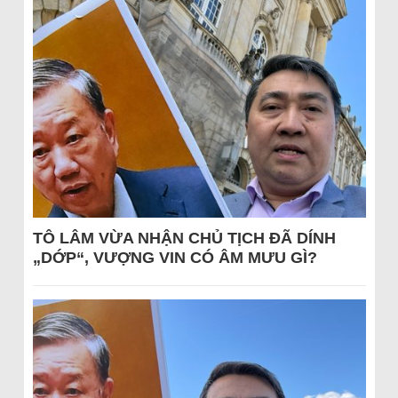
TÔ LÂM VỪA NHẬN CHỦ TỊCH ĐÃ DÍNH
„DỚP“, VƯỢNG VIN CÓ ÂM MƯU GÌ?