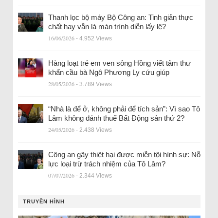
Thanh lọc bộ máy Bộ Công an: Tinh giản thực
chất hay vẫn là màn trình diễn lấy lệ?
16/06/2026
- 4.952 Views
Hàng loạt trẻ em ven sông Hồng viết tâm thư
khẩn cầu bà Ngô Phương Ly cứu giúp
28/05/2026
- 3.789 Views
“Nhà là để ở, không phải để tích sản”: Vì sao Tô
Lâm không đánh thuế Bất Động sản thứ 2?
24/05/2026
- 2.438 Views
Công an gây thiệt hại được miễn tội hình sự: Nỗ
lực loại trừ trách nhiệm của Tô Lâm?
07/07/2026
- 2.344 Views
TRUYỀN HÌNH