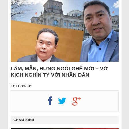
LÂM, MẪN, HƯNG NGỒI GHẾ MỚI – VỞ
KỊCH NGHÌN TỶ VỚI NHÂN DÂN
FOLLOW US
CHÂM BIẾM