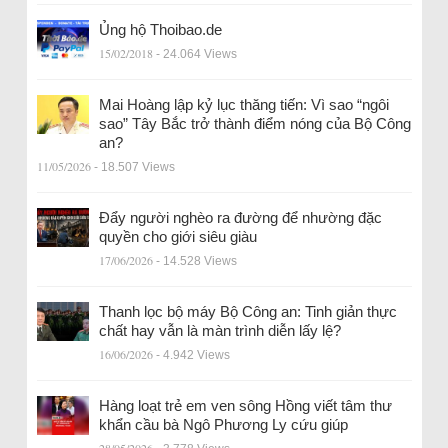
Ủng hộ Thoibao.de
15/02/2018
- 24.064 Views
Mai Hoàng lập kỷ lục thăng tiến: Vì sao “ngôi
sao” Tây Bắc trở thành điểm nóng của Bộ Công
an?
11/05/2026
- 18.507 Views
Đẩy người nghèo ra đường để nhường đặc
quyền cho giới siêu giàu
17/06/2026
- 14.528 Views
Thanh lọc bộ máy Bộ Công an: Tinh giản thực
chất hay vẫn là màn trình diễn lấy lệ?
16/06/2026
- 4.942 Views
Hàng loạt trẻ em ven sông Hồng viết tâm thư
khẩn cầu bà Ngô Phương Ly cứu giúp