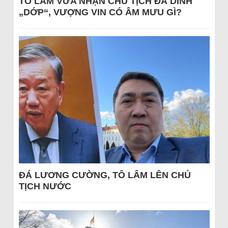
TÔ LÂM VỪA NHẬN CHỦ TỊCH ĐÃ DÍNH
„DỚP“, VƯỢNG VIN CÓ ÂM MƯU GÌ?
ĐÁ LƯƠNG CƯỜNG, TÔ LÂM LÊN CHỦ
TỊCH NƯỚC