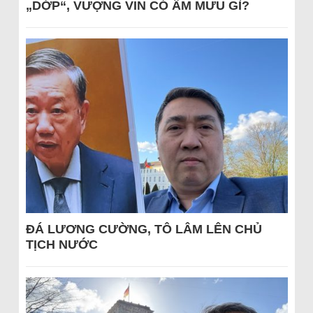
„DỚP“, VƯỢNG VIN CÓ ÂM MƯU GÌ?
ĐÁ LƯƠNG CƯỜNG, TÔ LÂM LÊN CHỦ
TỊCH NƯỚC