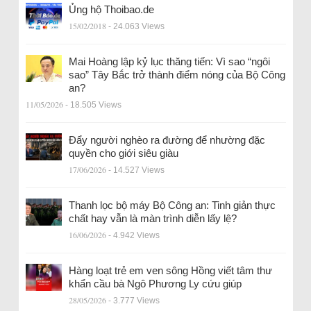
Ủng hộ Thoibao.de
15/02/2018
- 24.063 Views
Mai Hoàng lập kỷ lục thăng tiến: Vì sao “ngôi
sao” Tây Bắc trở thành điểm nóng của Bộ Công
an?
11/05/2026
- 18.505 Views
Đẩy người nghèo ra đường để nhường đặc
quyền cho giới siêu giàu
17/06/2026
- 14.527 Views
Thanh lọc bộ máy Bộ Công an: Tinh giản thực
chất hay vẫn là màn trình diễn lấy lệ?
16/06/2026
- 4.942 Views
Hàng loạt trẻ em ven sông Hồng viết tâm thư
khẩn cầu bà Ngô Phương Ly cứu giúp
28/05/2026
- 3.777 Views