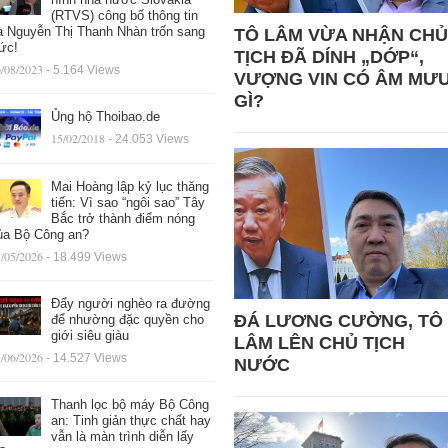
(RTVS) công bố thông tin
à Nguyễn Thị Thanh Nhàn trốn sang
TÔ LÂM VỪA NHẬN CHỦ
ức!
TỊCH ĐÃ DÍNH „DỚP“,
/08/2023
- 5.164 Views
VƯỢNG VIN CÓ ÂM MƯ
GÌ?
Ủng hộ Thoibao.de
15/02/2018
- 24.053 Views
Mai Hoàng lập kỷ lục thăng
tiến: Vì sao “ngôi sao” Tây
Bắc trở thành điểm nóng
ủa Bộ Công an?
/05/2026
- 18.499 Views
Đẩy người nghèo ra đường
ĐÁ LƯƠNG CƯỜNG, TÔ
để nhường đặc quyền cho
giới siêu giàu
LÂM LÊN CHỦ TỊCH
/06/2026
- 14.527 Views
NƯỚC
Thanh lọc bộ máy Bộ Công
an: Tinh giản thực chất hay
vẫn là màn trình diễn lấy