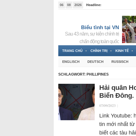
06
08
2026
Headline:
Tin bà Nguyễn Thị Thanh Nhàn đang ẩn náu tại Đức
Biểu tình tại VN
Sau 43 năm, sự kiện chính trị
chấn động toàn quốc
TRANG CHỦ
CHÍNH TRỊ
KINH TẾ
ENGLISCH
DEUTSCH
RUSSISCH
SCHLAGWORT:
PHILLIPINES
Hải quân Ho
Biển Đông.
07/09/2023
|
Link Youtube:
tin mới nhất t
biết các tàu hả