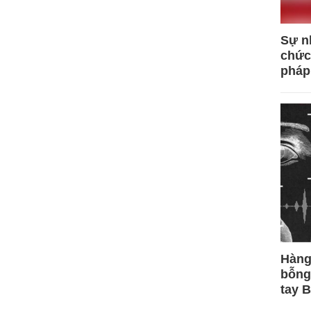
Sự n
chức
pháp
Hàng
bỗng
tay 