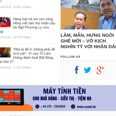
ệ?
/06/2026
- 4.941 Views
Hàng loạt trẻ em ven sông
Hồng viết tâm thư khẩn cầu
bà Ngô Phương Ly cứu
iúp
LÂM, MẪN, HƯNG NGỒI
/05/2026
- 3.770 Views
GHẾ MỚI – VỞ KỊCH
NGHÌN TỶ VỚI NHÂN DÂ
“Nhà là để ở, không phải để
tích sản”: Vì sao Tô Lâm
FOLLOW US
không đánh thuế Bất Động
ản thứ 2?
/05/2026
- 2.421 Views