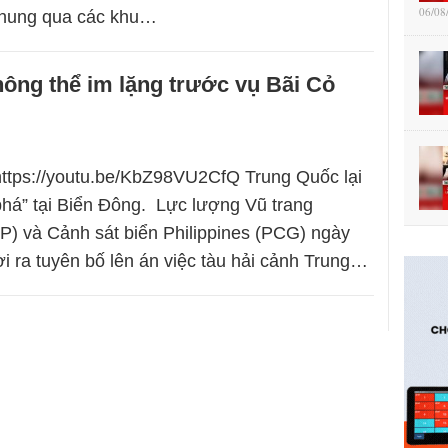
06/08
 chung qua các khu…
ông thể im lặng trước vụ Bãi Cỏ
https://youtu.be/KbZ98VU2CfQ Trung Quốc lại
 phá” tại Biển Đông. Lực lượng Vũ trang
FP) và Cảnh sát biển Philippines (PCG) ngày
ời ra tuyên bố lên án việc tàu hải cảnh Trung…