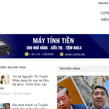
NEUES
Lon
viên
HIỀU NGƯỜI XEM
TRUYỀN HÌNH
Tin bà Nguyễn Thị Thanh
Nhàn đang ẩn náu tại Đức
đã được chính thức xác
hận
/08/2023
- 15.063 Views
Đài phát thanh và Truyền
hình nhà nước Slovakia