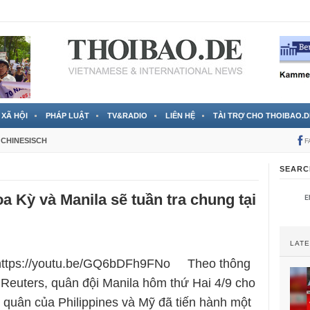
 đã được chính thức xác nhận
3 Jahren ago
XÃ HỘI
PHÁP LUẬT
TV&RADIO
LIÊN HỆ
TÀI TRỢ CHO THOIBAO.D
CHINESISCH
F
SEARC
a Kỳ và Manila sẽ tuần tra chung tại
LAT
 https://youtu.be/GQ6bDFh9FNo Theo thông
ừ Reuters, quân đội Manila hôm thứ Hai 4/9 cho
i quân của Philippines và Mỹ đã tiến hành một