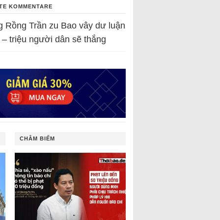
TE KOMMENTARE
g Rồng Trần
zu
Bao vây dư luận
 – triệu người dân sẽ thắng
CHÂM BIẾM