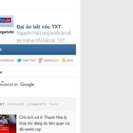
Đại án bắt cóc TXT
Nguyễn Hải Long bị kết án hỗ
trợ mật vụ VN bắt cóc TXT
E
ACEBOOK
TWITTER
GOOGLE+
RSS
H
EST
POPULAR
COMMENTS
TAGS
Chủ tịch xã ở Thanh Hóa bị
khai trừ đảng do liên quan cá
độ world cup