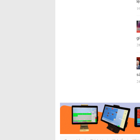
l
16
g
28
s
24