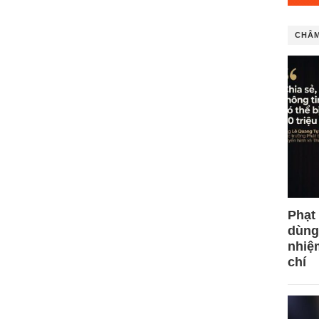
CHÂM
Phạt
dùng
nhiệ
chí