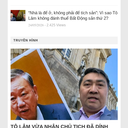
“Nhà là để ở, không phải để tích sản”: Vì sao Tô
Lâm không đánh thuế Bất Động sản thứ 2?
24/05/2026
- 2.425 Views
TRUYỀN HÌNH
TÔ LÂM VỪA NHẬN CHỦ TỊCH ĐÃ DÍNH