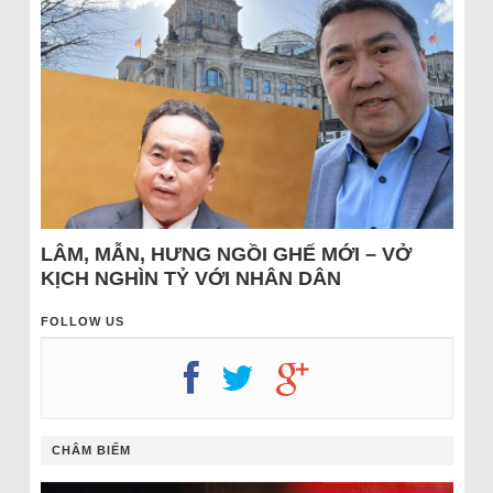
LÂM, MẪN, HƯNG NGỒI GHẾ MỚI – VỞ
KỊCH NGHÌN TỶ VỚI NHÂN DÂN
FOLLOW US
CHÂM BIẾM