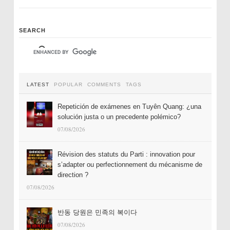
SEARCH
LATEST
POPULAR
COMMENTS
TAGS
Repetición de exámenes en Tuyên Quang: ¿una
solución justa o un precedente polémico?
07/08/2026
Révision des statuts du Parti : innovation pour
s’adapter ou perfectionnement du mécanisme de
direction ?
07/08/2026
반동 당원은 민족의 복이다
07/08/2026