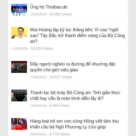
Ủng hộ Thoibao.de
15/02/2018
- 24.062 Views
Mai Hoàng lập kỷ lục thăng tiến: Vì sao “ngôi
sao” Tây Bắc trở thành điểm nóng của Bộ Công
an?
11/05/2026
- 18.505 Views
Đẩy người nghèo ra đường để nhường đặc
quyền cho giới siêu giàu
17/06/2026
- 14.527 Views
Thanh lọc bộ máy Bộ Công an: Tinh giản thực
chất hay vẫn là màn trình diễn lấy lệ?
16/06/2026
- 4.942 Views
Hàng loạt trẻ em ven sông Hồng viết tâm thư
khẩn cầu bà Ngô Phương Ly cứu giúp
28/05/2026
- 3.776 Views