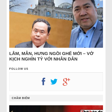
LÂM, MẪN, HƯNG NGỒI GHẾ MỚI – VỞ
KỊCH NGHÌN TỶ VỚI NHÂN DÂN
FOLLOW US
CHÂM BIẾM