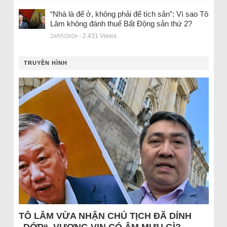
“Nhà là để ở, không phải để tích sản”: Vì sao Tô
Lâm không đánh thuế Bất Động sản thứ 2?
24/05/2026
- 2.431 Views
TRUYỀN HÌNH
TÔ LÂM VỪA NHẬN CHỦ TỊCH ĐÃ DÍNH