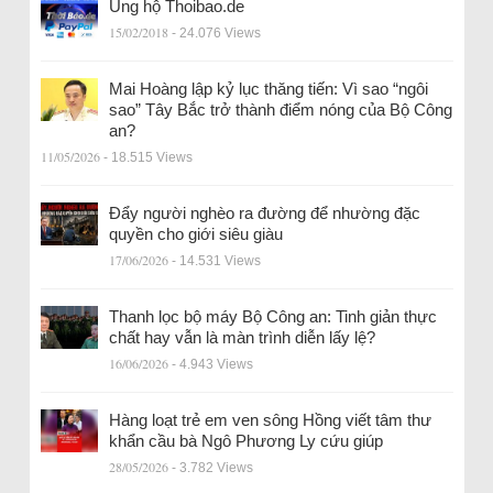
Ủng hộ Thoibao.de
15/02/2018
- 24.076 Views
Mai Hoàng lập kỷ lục thăng tiến: Vì sao “ngôi
sao” Tây Bắc trở thành điểm nóng của Bộ Công
an?
11/05/2026
- 18.515 Views
Đẩy người nghèo ra đường để nhường đặc
quyền cho giới siêu giàu
17/06/2026
- 14.531 Views
Thanh lọc bộ máy Bộ Công an: Tinh giản thực
chất hay vẫn là màn trình diễn lấy lệ?
16/06/2026
- 4.943 Views
Hàng loạt trẻ em ven sông Hồng viết tâm thư
khẩn cầu bà Ngô Phương Ly cứu giúp
28/05/2026
- 3.782 Views