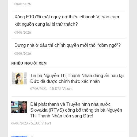
08/08/2026
Xăng E10 đối mặt nguy cơ thiếu ethanol: Vì sao cam
kết nguồn cung lại bị thử thách?
08/08/2026
Dựng nhà ở đâu thì chính quyền mới thôi “dòm ngó”?
08/08/2026
NHIỀU NGƯỜI XEM
Tin bà Nguyễn Thị Thanh Nhàn đang ẩn náu tại
Đức đã được chính thức xác nhận
07/08/2023
- 15.075 Views
Đài phát thanh và Truyền hình nhà nước
Slovakia (RTVS) công bố thông tin bà Nguyễn
Thị Thanh Nhàn trốn sang Đức!
06/08/2023
- 5.166 Views