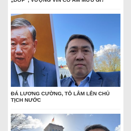
„DỚP“, VƯỢNG VIN CÓ ÂM MƯU GÌ?
ĐÁ LƯƠNG CƯỜNG, TÔ LÂM LÊN CHỦ
TỊCH NƯỚC