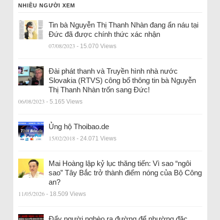
NHIỀU NGƯỜI XEM
Tin bà Nguyễn Thị Thanh Nhàn đang ẩn náu tại
Đức đã được chính thức xác nhận
07/08/2023
- 15.070 Views
Đài phát thanh và Truyền hình nhà nước
Slovakia (RTVS) công bố thông tin bà Nguyễn
Thị Thanh Nhàn trốn sang Đức!
06/08/2023
- 5.165 Views
Ủng hộ Thoibao.de
15/02/2018
- 24.071 Views
Mai Hoàng lập kỷ lục thăng tiến: Vì sao “ngôi
sao” Tây Bắc trở thành điểm nóng của Bộ Công
an?
11/05/2026
- 18.509 Views
Đẩy người nghèo ra đường để nhường đặc