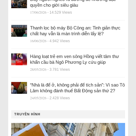
quyền cho giới siêu giàu
17/06/2026
- 14.529 Views
Thanh lọc bộ máy Bộ Công an: Tinh giản thực
chất hay vẫn là màn trình diễn lấy lệ?
16/06/2026
- 4.942 Views
Hàng loạt trẻ em ven sông Hồng viết tâm thư
khẩn cầu bà Ngô Phương Ly cứu giúp
28/05/2026
- 3.781 Views
“Nhà là để ở, không phải để tích sản”: Vì sao Tô
Lâm không đánh thuế Bất Động sản thứ 2?
24/05/2026
- 2.428 Views
TRUYỀN HÌNH