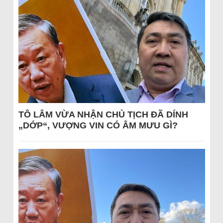
TÔ LÂM VỪA NHẬN CHỦ TỊCH ĐÃ DÍNH
„DỚP“, VƯỢNG VIN CÓ ÂM MƯU GÌ?