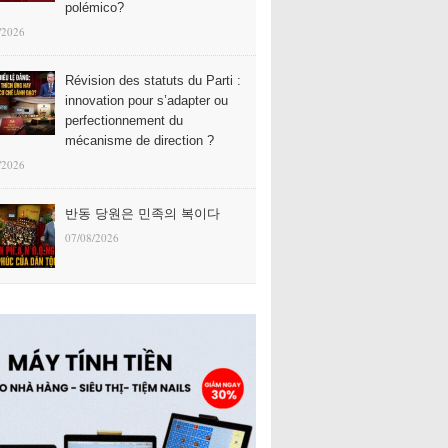
polémico?
/2026
Révision des statuts du Parti :
innovation pour s’adapter ou
perfectionnement du
mécanisme de direction ?
/2026
반동 당원은 민족의 복이다
07/08/2026