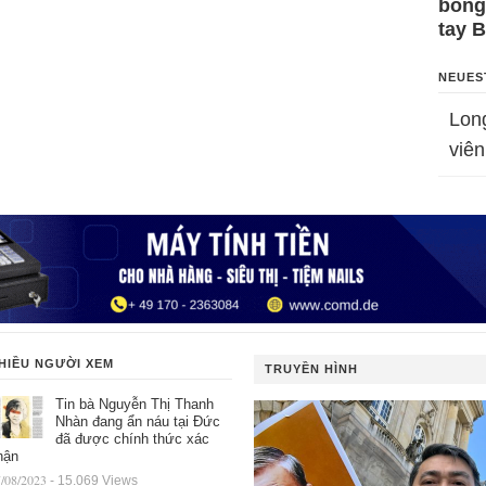
bỗng
tay 
NEUES
Lon
viên
HIỀU NGƯỜI XEM
TRUYỀN HÌNH
Tin bà Nguyễn Thị Thanh
Nhàn đang ẩn náu tại Đức
đã được chính thức xác
hận
/08/2023
- 15.069 Views