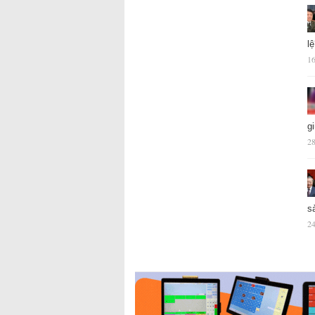
l
16
g
28
s
24