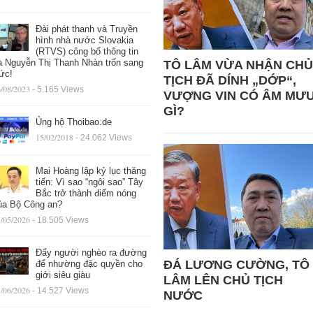
Đài phát thanh và Truyền
hình nhà nước Slovakia
(RTVS) công bố thông tin
à Nguyễn Thị Thanh Nhàn trốn sang
TÔ LÂM VỪA NHẬN CHỦ
ức!
TỊCH ĐÃ DÍNH „DỚP“,
/08/2023
- 5.165 Views
VƯỢNG VIN CÓ ÂM MƯ
GÌ?
Ủng hộ Thoibao.de
15/02/2018
- 24.062 Views
Mai Hoàng lập kỷ lục thăng
tiến: Vì sao “ngôi sao” Tây
Bắc trở thành điểm nóng
ủa Bộ Công an?
/05/2026
- 18.505 Views
Đẩy người nghèo ra đường
ĐÁ LƯƠNG CƯỜNG, TÔ
để nhường đặc quyền cho
giới siêu giàu
LÂM LÊN CHỦ TỊCH
/06/2026
- 14.527 Views
NƯỚC