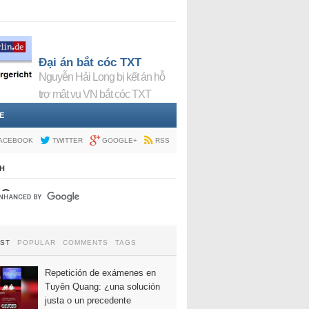
Đại án bắt cóc TXT
Nguyễn Hải Long bị kết án hỗ
trợ mật vụ VN bắt cóc TXT
E
ACEBOOK
TWITTER
GOOGLE+
RSS
H
EST
POPULAR
COMMENTS
TAGS
Repetición de exámenes en
Tuyên Quang: ¿una solución
justa o un precedente