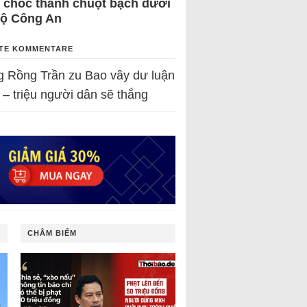
 chốc thành chuột bạch dưới
Bộ Công An
TE KOMMENTARE
g Rồng Trần
zu
Bao vây dư luận
 – triệu người dân sẽ thắng
CHÂM BIẾM