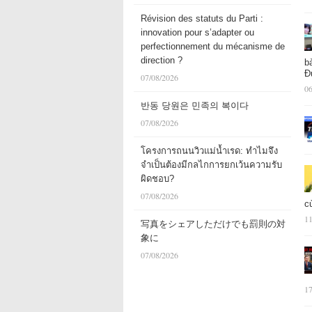
Révision des statuts du Parti :
innovation pour s’adapter ou
perfectionnement du mécanisme de
direction ?
b
Đ
07/08/2026
06
반동 당원은 민족의 복이다
07/08/2026
โครงการถนนวิวแม่น้ำเรด: ทำไมจึง
จำเป็นต้องมีกลไกการยกเว้นความรับ
ผิดชอบ?
07/08/2026
c
11
写真をシェアしただけでも罰則の対
象に
07/08/2026
17