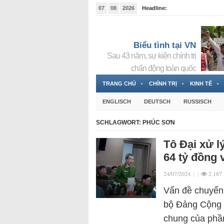
07
08
2026
Headline:
Tin bà Nguyễn Thị Thanh Nhàn đang ẩn náu tại Đức
Biểu tình tại VN
Sau 43 năm, sự kiện chính trị
chấn động toàn quốc
TRANG CHỦ
CHÍNH TRỊ
KINH TẾ
ENGLISCH
DEUTSCH
RUSSISCH
SCHLAGWORT:
PHÚC SƠN
Tô Đại xử l
64 tỷ đồng 
24/07/2024
|
|
2.187
Vấn đề chuyển 
bộ Đảng Cộng s
chung của phần