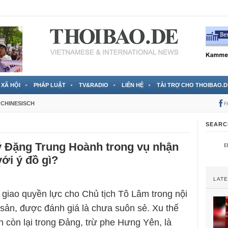
 đã được chính thức xác nhận
3 Jahren ago
XÃ HỘI
PHÁP LUẬT
TV&RADIO
LIÊN HỆ
TÀI TRỢ CHO THOIBAO.D
CHINESISCH
F
SEARC
ý Đặng Trung Hoành trong vụ nhận
với ý đồ gì?
LAT
giao quyền lực cho Chủ tịch Tô Lâm trong nội
ản, được đánh giá là chưa suôn sẻ. Xu thế
 còn lại trong Đảng, trừ phe Hưng Yên, là