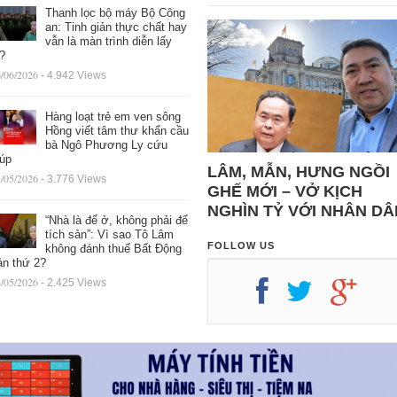
Thanh lọc bộ máy Bộ Công
an: Tinh giản thực chất hay
vẫn là màn trình diễn lấy
ệ?
/06/2026
- 4.942 Views
Hàng loạt trẻ em ven sông
Hồng viết tâm thư khẩn cầu
bà Ngô Phương Ly cứu
iúp
LÂM, MẪN, HƯNG NGỒI
/05/2026
- 3.776 Views
GHẾ MỚI – VỞ KỊCH
NGHÌN TỶ VỚI NHÂN DÂ
“Nhà là để ở, không phải để
tích sản”: Vì sao Tô Lâm
FOLLOW US
không đánh thuế Bất Động
ản thứ 2?
/05/2026
- 2.425 Views