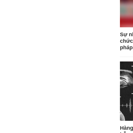
Sự n
chức
pháp
Hàng