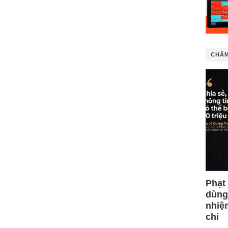
CHÂM
Phạt
dùng
nhiệ
chí