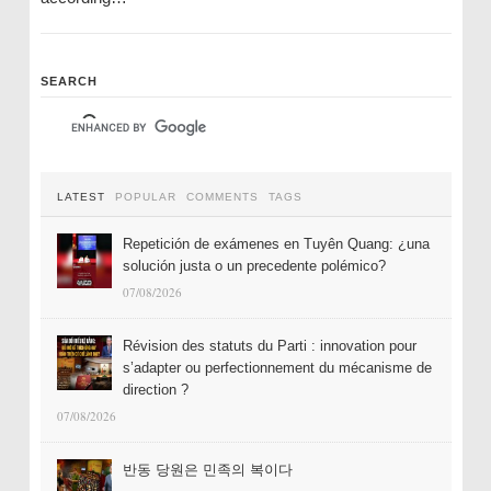
SEARCH
LATEST
POPULAR
COMMENTS
TAGS
Repetición de exámenes en Tuyên Quang: ¿una
solución justa o un precedente polémico?
07/08/2026
Révision des statuts du Parti : innovation pour
s’adapter ou perfectionnement du mécanisme de
direction ?
07/08/2026
반동 당원은 민족의 복이다