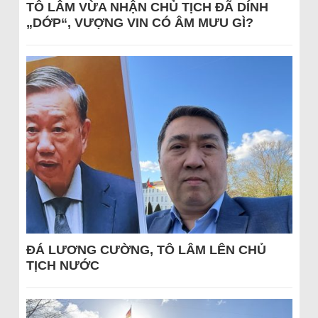
TÔ LÂM VỪA NHẬN CHỦ TỊCH ĐÃ DÍNH
„DỚP“, VƯỢNG VIN CÓ ÂM MƯU GÌ?
ĐÁ LƯƠNG CƯỜNG, TÔ LÂM LÊN CHỦ
TỊCH NƯỚC