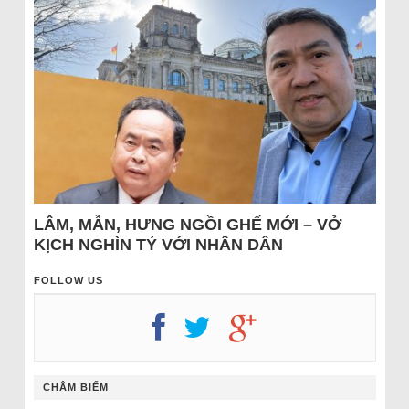
LÂM, MẪN, HƯNG NGỒI GHẾ MỚI – VỞ
KỊCH NGHÌN TỶ VỚI NHÂN DÂN
FOLLOW US
CHÂM BIẾM