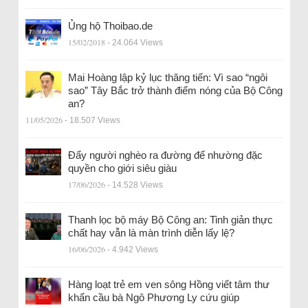
Ủng hộ Thoibao.de
15/02/2018
- 24.064 Views
Mai Hoàng lập kỷ lục thăng tiến: Vì sao “ngôi
sao” Tây Bắc trở thành điểm nóng của Bộ Công
an?
11/05/2026
- 18.507 Views
Đẩy người nghèo ra đường để nhường đặc
quyền cho giới siêu giàu
17/06/2026
- 14.528 Views
Thanh lọc bộ máy Bộ Công an: Tinh giản thực
chất hay vẫn là màn trình diễn lấy lệ?
16/06/2026
- 4.942 Views
Hàng loạt trẻ em ven sông Hồng viết tâm thư
khẩn cầu bà Ngô Phương Ly cứu giúp