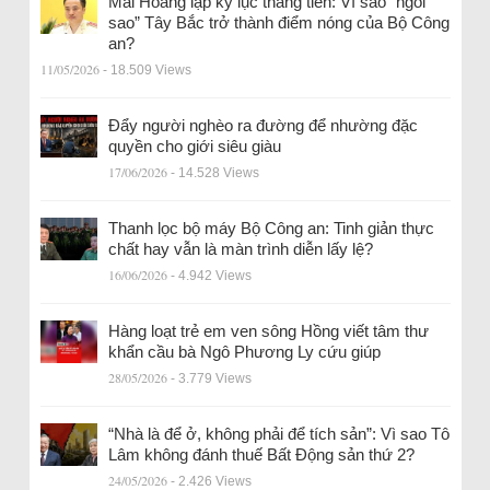
Mai Hoàng lập kỷ lục thăng tiến: Vì sao “ngôi
sao” Tây Bắc trở thành điểm nóng của Bộ Công
an?
11/05/2026
- 18.509 Views
Đẩy người nghèo ra đường để nhường đặc
quyền cho giới siêu giàu
17/06/2026
- 14.528 Views
Thanh lọc bộ máy Bộ Công an: Tinh giản thực
chất hay vẫn là màn trình diễn lấy lệ?
16/06/2026
- 4.942 Views
Hàng loạt trẻ em ven sông Hồng viết tâm thư
khẩn cầu bà Ngô Phương Ly cứu giúp
28/05/2026
- 3.779 Views
“Nhà là để ở, không phải để tích sản”: Vì sao Tô
Lâm không đánh thuế Bất Động sản thứ 2?
24/05/2026
- 2.426 Views