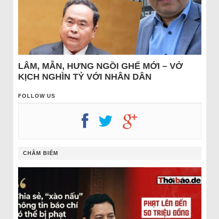
LÂM, MẪN, HƯNG NGỒI GHẾ MỚI – VỞ
KỊCH NGHÌN TỶ VỚI NHÂN DÂN
FOLLOW US
CHÂM BIẾM