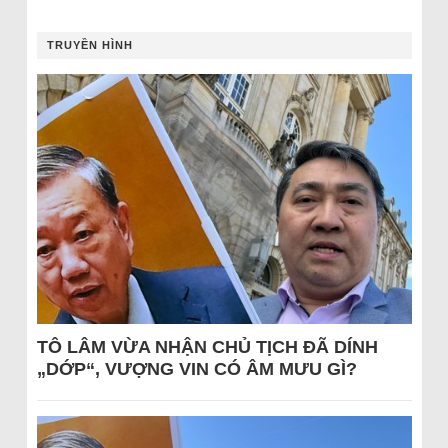
TRUYỀN HÌNH
TÔ LÂM VỪA NHẬN CHỦ TỊCH ĐÃ DÍNH
„DỚP“, VƯỢNG VIN CÓ ÂM MƯU GÌ?