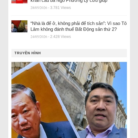
khẩn cầu bà Ngô Phương Ly cứu giúp
28/05/2026
- 3.781 Views
“Nhà là để ở, không phải để tích sản”: Vì sao Tô
Lâm không đánh thuế Bất Động sản thứ 2?
24/05/2026
- 2.428 Views
TRUYỀN HÌNH