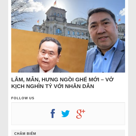
LÂM, MẪN, HƯNG NGỒI GHẾ MỚI – VỞ
KỊCH NGHÌN TỶ VỚI NHÂN DÂN
FOLLOW US
CHÂM BIẾM