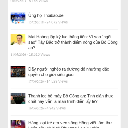
06/08/2023
- 5.165 Views
Ủng hộ Thoibao.de
15/02/2018
- 24.072 Views
Mai Hoàng lập kỷ lục thăng tiến: Vì sao “ngôi
sao” Tây Bắc trở thành điểm nóng của Bộ Công
an?
11/05/2026
- 18.510 Views
Đẩy người nghèo ra đường để nhường đặc
quyền cho giới siêu giàu
17/06/2026
- 14.529 Views
Thanh lọc bộ máy Bộ Công an: Tinh giản thực
chất hay vẫn là màn trình diễn lấy lệ?
16/06/2026
- 4.942 Views
Hàng loạt trẻ em ven sông Hồng viết tâm thư