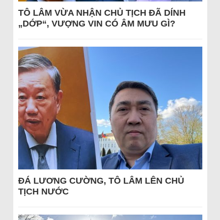
TÔ LÂM VỪA NHẬN CHỦ TỊCH ĐÃ DÍNH
„DỚP“, VƯỢNG VIN CÓ ÂM MƯU GÌ?
ĐÁ LƯƠNG CƯỜNG, TÔ LÂM LÊN CHỦ
TỊCH NƯỚC