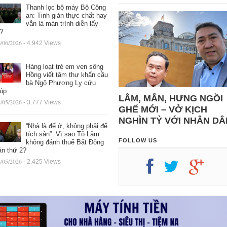
Thanh lọc bộ máy Bộ Công
an: Tinh giản thực chất hay
vẫn là màn trình diễn lấy
ệ?
/06/2026
- 4.942 Views
Hàng loạt trẻ em ven sông
Hồng viết tâm thư khẩn cầu
bà Ngô Phương Ly cứu
iúp
LÂM, MẪN, HƯNG NGỒI
/05/2026
- 3.777 Views
GHẾ MỚI – VỞ KỊCH
NGHÌN TỶ VỚI NHÂN DÂ
“Nhà là để ở, không phải để
tích sản”: Vì sao Tô Lâm
FOLLOW US
không đánh thuế Bất Động
ản thứ 2?
/05/2026
- 2.425 Views