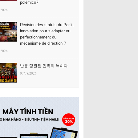
polémico?
/2026
Révision des statuts du Parti :
innovation pour s’adapter ou
perfectionnement du
mécanisme de direction ?
/2026
반동 당원은 민족의 복이다
07/08/2026