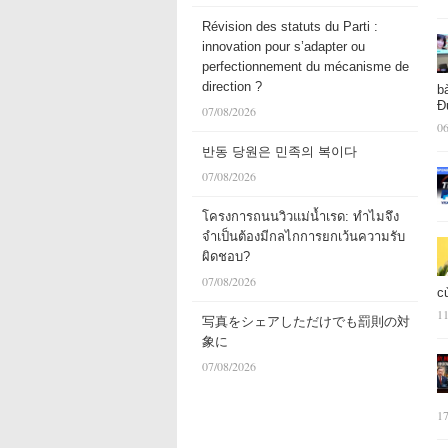
Révision des statuts du Parti :
innovation pour s’adapter ou
perfectionnement du mécanisme de
direction ?
b
Đ
07/08/2026
06
반동 당원은 민족의 복이다
07/08/2026
โครงการถนนวิวแม่น้ำเรด: ทำไมจึง
จำเป็นต้องมีกลไกการยกเว้นความรับ
ผิดชอบ?
07/08/2026
c
11
写真をシェアしただけでも罰則の対
象に
07/08/2026
17