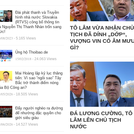
Đài phát thanh và Truyền
hình nhà nước Slovakia
(RTVS) công bố thông tin
à Nguyễn Thị Thanh Nhàn trốn sang
TÔ LÂM VỪA NHẬN CHỦ
ức!
TỊCH ĐÃ DÍNH „DỚP“,
/08/2023
- 5.165 Views
VƯỢNG VIN CÓ ÂM MƯ
GÌ?
Ủng hộ Thoibao.de
15/02/2018
- 24.063 Views
Mai Hoàng lập kỷ lục thăng
tiến: Vì sao “ngôi sao” Tây
Bắc trở thành điểm nóng
ủa Bộ Công an?
/05/2026
- 18.505 Views
Đẩy người nghèo ra đường
ĐÁ LƯƠNG CƯỜNG, TÔ
để nhường đặc quyền cho
giới siêu giàu
LÂM LÊN CHỦ TỊCH
/06/2026
- 14.527 Views
NƯỚC