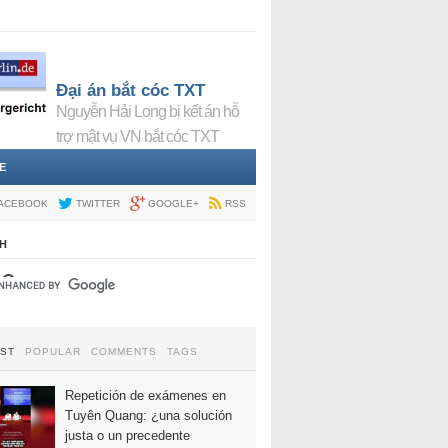
Đại án bắt cóc TXT
Nguyễn Hải Long bị kết án hỗ
trợ mật vụ VN bắt cóc TXT
E
ACEBOOK
TWITTER
GOOGLE+
RSS
H
EST
POPULAR
COMMENTS
TAGS
Repetición de exámenes en
Tuyên Quang: ¿una solución
justa o un precedente