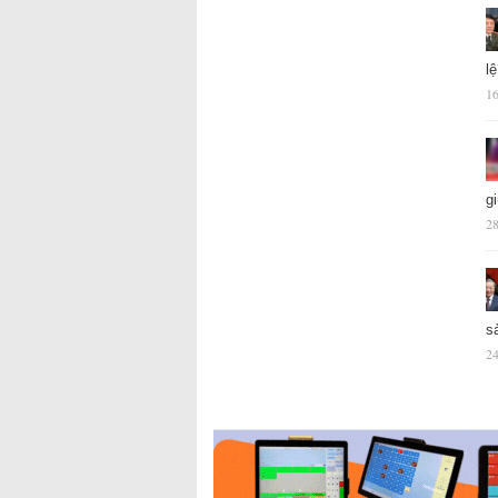
l
16
g
28
s
24