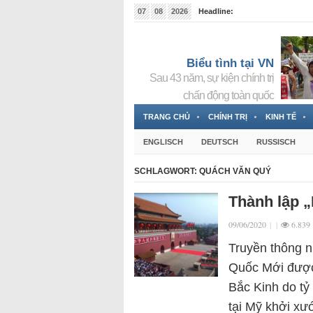
07
08
2026
Headline:
Tin bà Nguyễn Thị Thanh Nhàn đang ẩn náu tại Đức
Biểu tình tại VN
Sau 43 năm, sự kiện chính trị
chấn động toàn quốc
TRANG CHỦ
CHÍNH TRỊ
KINH TẾ
ENGLISCH
DEUTSCH
RUSSISCH
SCHLAGWORT:
QUÁCH VĂN QUÝ
Thành lập 
09/06/2020
|
|
6.839
Truyền thông n
Quốc Mới được 
Bắc Kinh do t
tại Mỹ khởi x