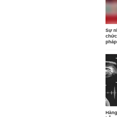
Sự n
chức
pháp
Hàng