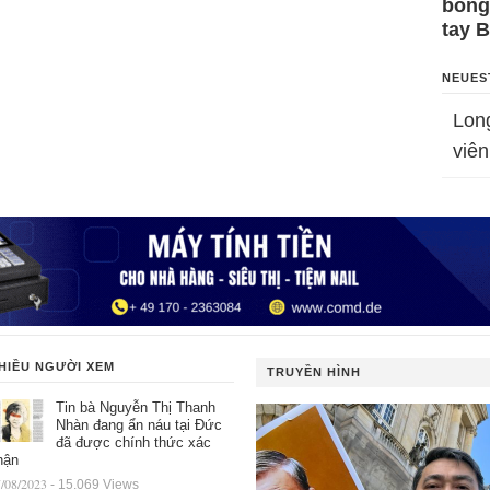
bỗng
tay 
NEUES
Lon
viên
HIỀU NGƯỜI XEM
TRUYỀN HÌNH
Tin bà Nguyễn Thị Thanh
Nhàn đang ẩn náu tại Đức
đã được chính thức xác
hận
/08/2023
- 15.069 Views