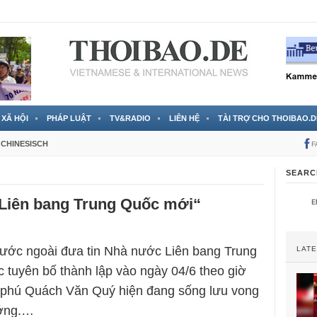
 đã được chính thức xác nhận
3 Jahren ago
XÃ HỘI
PHÁP LUẬT
TV&RADIO
LIÊN HỆ
TÀI TRỢ CHO THOIBAO.D
CHINESISCH
F
SEARC
„Liên bang Trung Quốc mới“
ước ngoài đưa tin Nhà nước Liên bang Trung
LAT
tuyên bố thành lập vào ngày 04/6 theo giờ
ỷ phú Quách Văn Quý hiện đang sống lưu vong
ướng.…