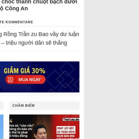
 chốc thành chuột bạch dưới
Bộ Công An
TE KOMMENTARE
g Rồng Trần
zu
Bao vây dư luận
 – triệu người dân sẽ thắng
CHÂM BIẾM