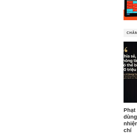
CHÂM
Phạt
dùng
nhiệ
chí