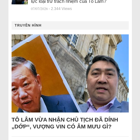
lực loại trừ trách nhiệm của Tô Lâm?
07/07/2026
- 2.344 Views
TRUYỀN HÌNH
TÔ LÂM VỪA NHẬN CHỦ TỊCH ĐÃ DÍNH
„DỚP“, VƯỢNG VIN CÓ ÂM MƯU GÌ?