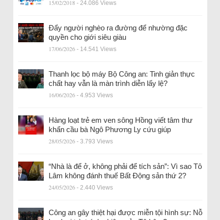
15/02/2018
- 24.086 Views
Đẩy người nghèo ra đường để nhường đặc
quyền cho giới siêu giàu
17/06/2026
- 14.541 Views
Thanh lọc bộ máy Bộ Công an: Tinh giản thực
chất hay vẫn là màn trình diễn lấy lệ?
16/06/2026
- 4.953 Views
Hàng loạt trẻ em ven sông Hồng viết tâm thư
khẩn cầu bà Ngô Phương Ly cứu giúp
28/05/2026
- 3.793 Views
“Nhà là để ở, không phải để tích sản”: Vì sao Tô
Lâm không đánh thuế Bất Động sản thứ 2?
24/05/2026
- 2.440 Views
Công an gây thiệt hại được miễn tội hình sự: Nỗ