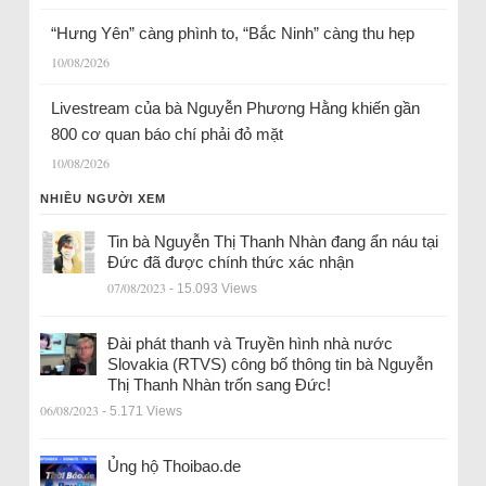
“Hưng Yên” càng phình to, “Bắc Ninh” càng thu hẹp
10/08/2026
Livestream của bà Nguyễn Phương Hằng khiến gần
800 cơ quan báo chí phải đỏ mặt
10/08/2026
NHIỀU NGƯỜI XEM
Tin bà Nguyễn Thị Thanh Nhàn đang ẩn náu tại
Đức đã được chính thức xác nhận
07/08/2023
- 15.093 Views
Đài phát thanh và Truyền hình nhà nước
Slovakia (RTVS) công bố thông tin bà Nguyễn
Thị Thanh Nhàn trốn sang Đức!
06/08/2023
- 5.171 Views
Ủng hộ Thoibao.de