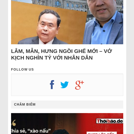
LÂM, MẪN, HƯNG NGỒI GHẾ MỚI – VỞ
KỊCH NGHÌN TỶ VỚI NHÂN DÂN
FOLLOW US
CHÂM BIẾM