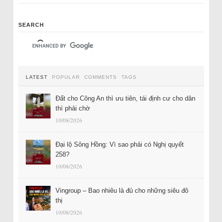
SEARCH
LATEST
POPULAR
COMMENTS
TAGS
Đất cho Công An thì ưu tiên, tái định cư cho dân
thì phải chờ
10/08/2026
Đại lộ Sông Hồng: Vì sao phải có Nghị quyết
258?
10/08/2026
Vingroup – Bao nhiêu là đủ cho những siêu đô
thị
10/08/2026