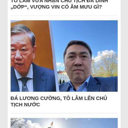
TÔ LÂM VỪA NHẬN CHỦ TỊCH ĐÃ DÍNH
„DỚP“, VƯỢNG VIN CÓ ÂM MƯU GÌ?
ĐÁ LƯƠNG CƯỜNG, TÔ LÂM LÊN CHỦ
TỊCH NƯỚC