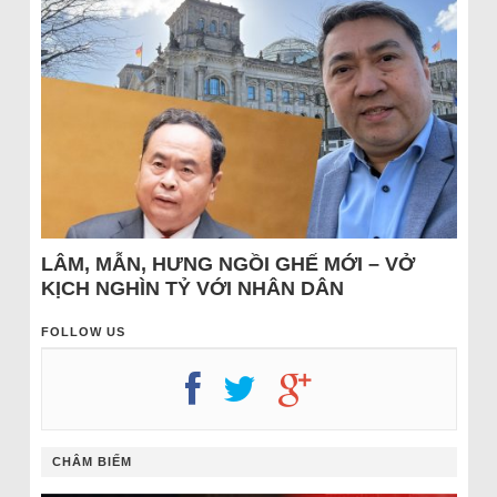
LÂM, MẪN, HƯNG NGỒI GHẾ MỚI – VỞ
KỊCH NGHÌN TỶ VỚI NHÂN DÂN
FOLLOW US
CHÂM BIẾM