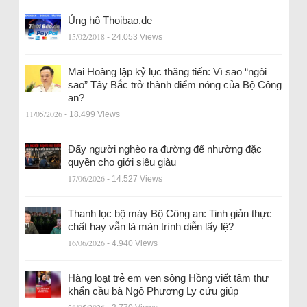
Ủng hộ Thoibao.de
15/02/2018
- 24.053 Views
Mai Hoàng lập kỷ lục thăng tiến: Vì sao “ngôi
sao” Tây Bắc trở thành điểm nóng của Bộ Công
an?
11/05/2026
- 18.499 Views
Đẩy người nghèo ra đường để nhường đặc
quyền cho giới siêu giàu
17/06/2026
- 14.527 Views
Thanh lọc bộ máy Bộ Công an: Tinh giản thực
chất hay vẫn là màn trình diễn lấy lệ?
16/06/2026
- 4.940 Views
Hàng loạt trẻ em ven sông Hồng viết tâm thư
khẩn cầu bà Ngô Phương Ly cứu giúp