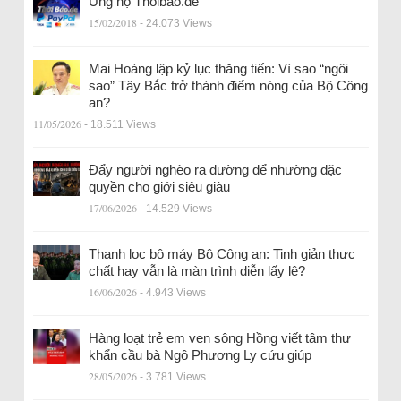
Ủng hộ Thoibao.de
15/02/2018
- 24.073 Views
Mai Hoàng lập kỷ lục thăng tiến: Vì sao “ngôi
sao” Tây Bắc trở thành điểm nóng của Bộ Công
an?
11/05/2026
- 18.511 Views
Đẩy người nghèo ra đường để nhường đặc
quyền cho giới siêu giàu
17/06/2026
- 14.529 Views
Thanh lọc bộ máy Bộ Công an: Tinh giản thực
chất hay vẫn là màn trình diễn lấy lệ?
16/06/2026
- 4.943 Views
Hàng loạt trẻ em ven sông Hồng viết tâm thư
khẩn cầu bà Ngô Phương Ly cứu giúp
28/05/2026
- 3.781 Views