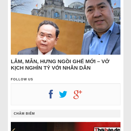
LÂM, MẪN, HƯNG NGỒI GHẾ MỚI – VỞ
KỊCH NGHÌN TỶ VỚI NHÂN DÂN
FOLLOW US
CHÂM BIẾM