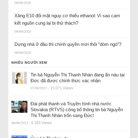
08/08/2026
Xăng E10 đối mặt nguy cơ thiếu ethanol: Vì sao cam
kết nguồn cung lại bị thử thách?
08/08/2026
Dựng nhà ở đâu thì chính quyền mới thôi “dòm ngó”?
08/08/2026
NHIỀU NGƯỜI XEM
Tin bà Nguyễn Thị Thanh Nhàn đang ẩn náu tại
Đức đã được chính thức xác nhận
07/08/2023
- 15.071 Views
Đài phát thanh và Truyền hình nhà nước
Slovakia (RTVS) công bố thông tin bà Nguyễn
Thị Thanh Nhàn trốn sang Đức!
06/08/2023
- 5.165 Views