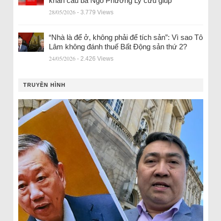
khẩn cầu bà Ngô Phương Ly cứu giúp
28/05/2026
- 3.779 Views
“Nhà là để ở, không phải để tích sản”: Vì sao Tô
Lâm không đánh thuế Bất Động sản thứ 2?
24/05/2026
- 2.426 Views
TRUYỀN HÌNH