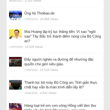
06/08/2023
- 5.165 Views
Ủng hộ Thoibao.de
15/02/2018
- 24.068 Views
Mai Hoàng lập kỷ lục thăng tiến: Vì sao “ngôi
sao” Tây Bắc trở thành điểm nóng của Bộ Công
an?
11/05/2026
- 18.509 Views
Đẩy người nghèo ra đường để nhường đặc
quyền cho giới siêu giàu
17/06/2026
- 14.528 Views
Thanh lọc bộ máy Bộ Công an: Tinh giản thực
chất hay vẫn là màn trình diễn lấy lệ?
16/06/2026
- 4.942 Views
Hàng loạt trẻ em ven sông Hồng viết tâm thư