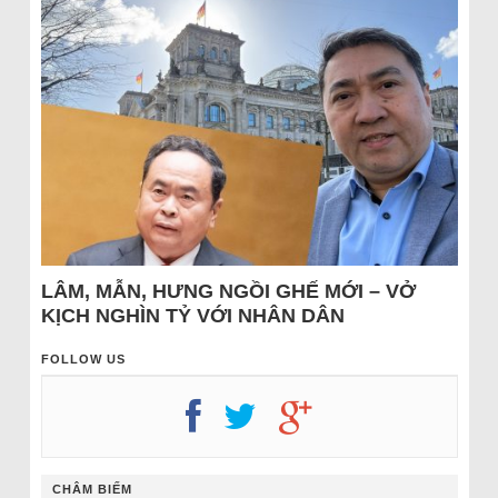
LÂM, MẪN, HƯNG NGỒI GHẾ MỚI – VỞ
KỊCH NGHÌN TỶ VỚI NHÂN DÂN
FOLLOW US
CHÂM BIẾM