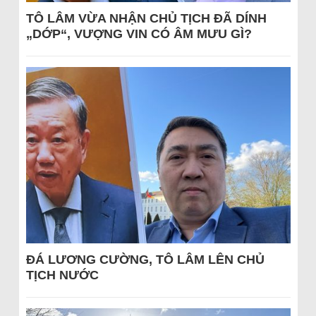
TÔ LÂM VỪA NHẬN CHỦ TỊCH ĐÃ DÍNH
„DỚP“, VƯỢNG VIN CÓ ÂM MƯU GÌ?
ĐÁ LƯƠNG CƯỜNG, TÔ LÂM LÊN CHỦ
TỊCH NƯỚC