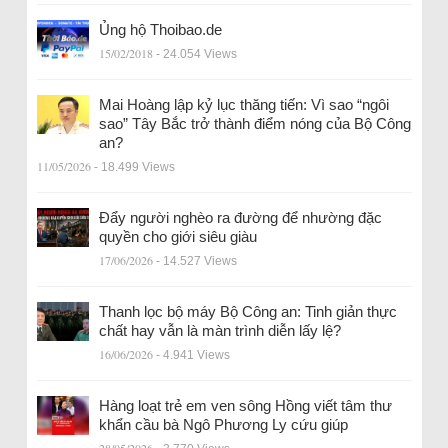
Ủng hộ Thoibao.de
15/02/2018
- 24.054 Views
Mai Hoàng lập kỷ lục thăng tiến: Vì sao “ngôi
sao” Tây Bắc trở thành điểm nóng của Bộ Công
an?
11/05/2026
- 18.499 Views
Đẩy người nghèo ra đường để nhường đặc
quyền cho giới siêu giàu
17/06/2026
- 14.527 Views
Thanh lọc bộ máy Bộ Công an: Tinh giản thực
chất hay vẫn là màn trình diễn lấy lệ?
16/06/2026
- 4.941 Views
Hàng loạt trẻ em ven sông Hồng viết tâm thư
khẩn cầu bà Ngô Phương Ly cứu giúp