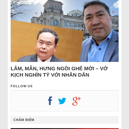
LÂM, MẪN, HƯNG NGỒI GHẾ MỚI – VỞ
KỊCH NGHÌN TỶ VỚI NHÂN DÂN
FOLLOW US
CHÂM BIẾM