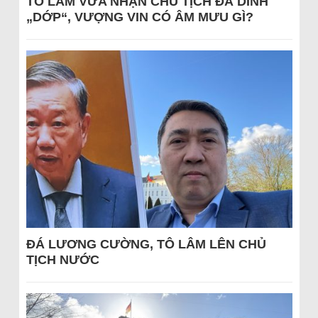
TÔ LÂM VỪA NHẬN CHỦ TỊCH ĐÃ DÍNH
„DỚP“, VƯỢNG VIN CÓ ÂM MƯU GÌ?
ĐÁ LƯƠNG CƯỜNG, TÔ LÂM LÊN CHỦ
TỊCH NƯỚC