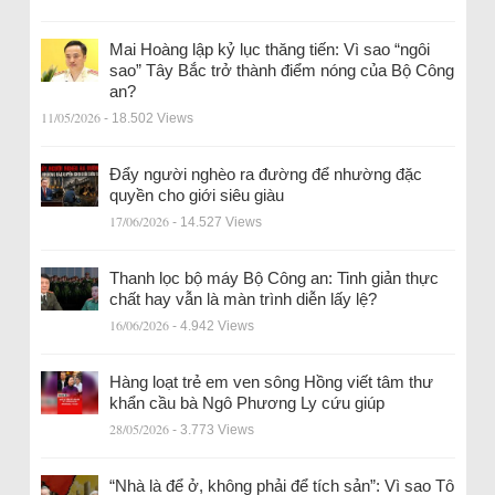
Mai Hoàng lập kỷ lục thăng tiến: Vì sao “ngôi
sao” Tây Bắc trở thành điểm nóng của Bộ Công
an?
11/05/2026
- 18.502 Views
Đẩy người nghèo ra đường để nhường đặc
quyền cho giới siêu giàu
17/06/2026
- 14.527 Views
Thanh lọc bộ máy Bộ Công an: Tinh giản thực
chất hay vẫn là màn trình diễn lấy lệ?
16/06/2026
- 4.942 Views
Hàng loạt trẻ em ven sông Hồng viết tâm thư
khẩn cầu bà Ngô Phương Ly cứu giúp
28/05/2026
- 3.773 Views
“Nhà là để ở, không phải để tích sản”: Vì sao Tô