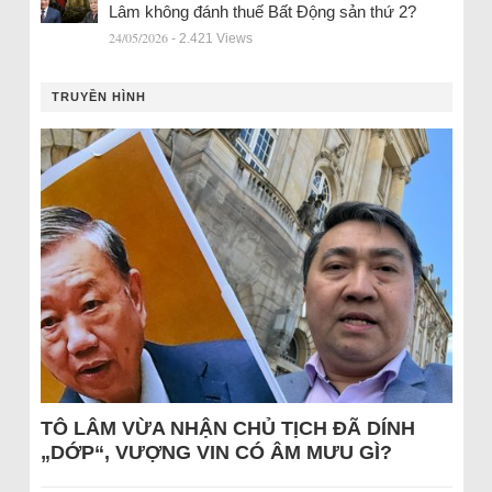
Lâm không đánh thuế Bất Động sản thứ 2?
24/05/2026
- 2.421 Views
TRUYỀN HÌNH
TÔ LÂM VỪA NHẬN CHỦ TỊCH ĐÃ DÍNH
„DỚP“, VƯỢNG VIN CÓ ÂM MƯU GÌ?