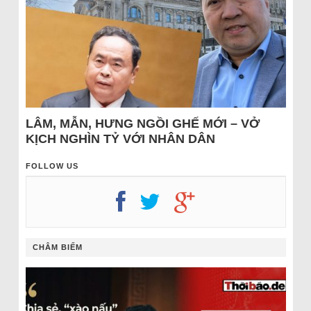
LÂM, MẪN, HƯNG NGỒI GHẾ MỚI – VỞ
KỊCH NGHÌN TỶ VỚI NHÂN DÂN
FOLLOW US
CHÂM BIẾM