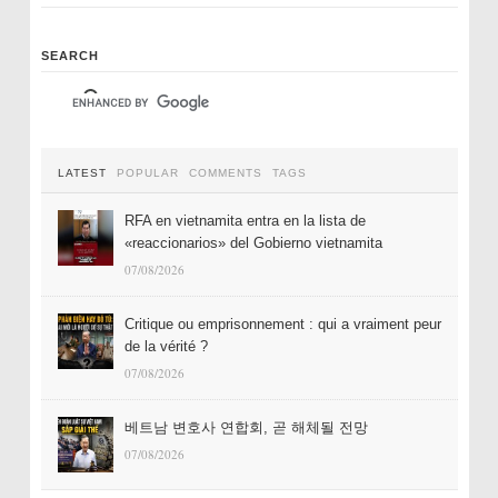
SEARCH
LATEST
POPULAR
COMMENTS
TAGS
RFA en vietnamita entra en la lista de
«reaccionarios» del Gobierno vietnamita
07/08/2026
Critique ou emprisonnement : qui a vraiment peur
de la vérité ?
07/08/2026
베트남 변호사 연합회, 곧 해체될 전망
07/08/2026