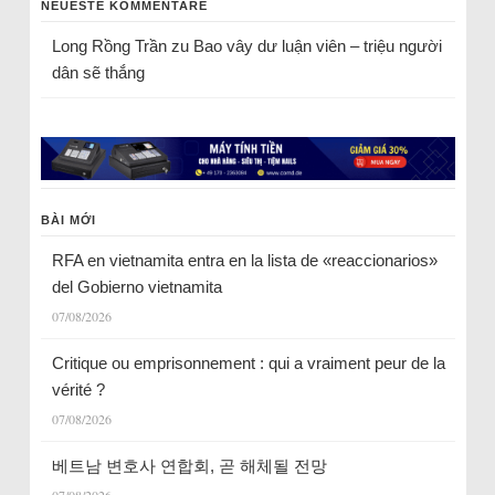
NEUESTE KOMMENTARE
Long Rồng Trần
zu
Bao vây dư luận viên – triệu người
dân sẽ thắng
BÀI MỚI
RFA en vietnamita entra en la lista de «reaccionarios»
del Gobierno vietnamita
07/08/2026
Critique ou emprisonnement : qui a vraiment peur de la
vérité ?
07/08/2026
베트남 변호사 연합회, 곧 해체될 전망