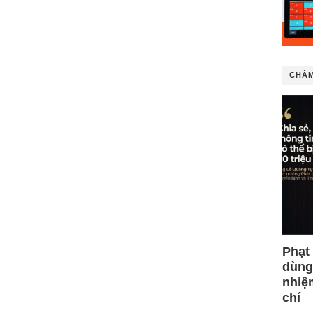
CHÂM
Phạt
dùng
nhiệ
chí