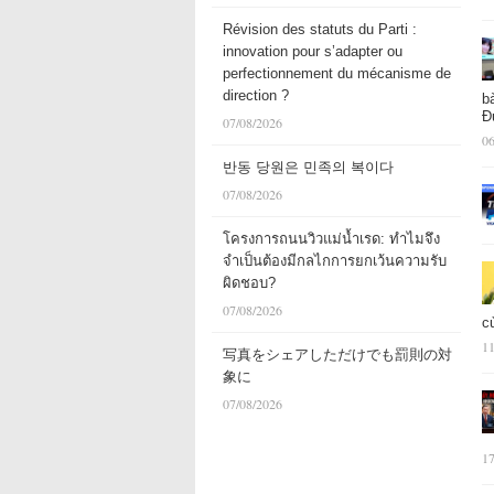
Révision des statuts du Parti :
innovation pour s’adapter ou
perfectionnement du mécanisme de
direction ?
b
Đ
07/08/2026
06
반동 당원은 민족의 복이다
07/08/2026
โครงการถนนวิวแม่น้ำเรด: ทำไมจึง
จำเป็นต้องมีกลไกการยกเว้นความรับ
ผิดชอบ?
07/08/2026
c
11
写真をシェアしただけでも罰則の対
象に
07/08/2026
17