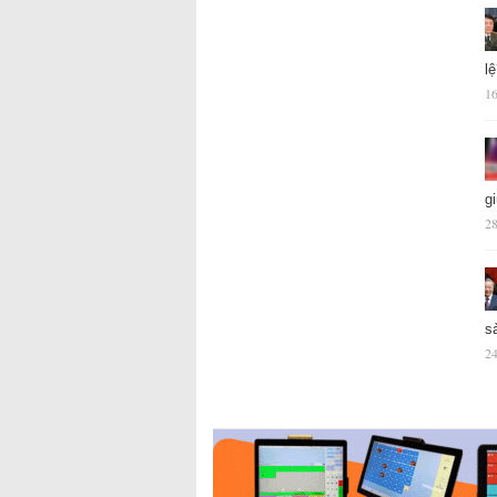
l
16
g
28
s
24