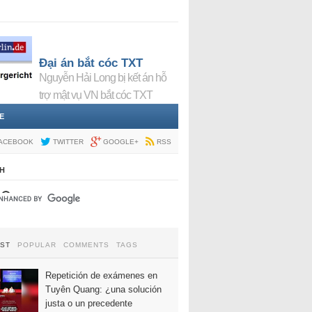
Đại án bắt cóc TXT
Nguyễn Hải Long bị kết án hỗ
trợ mật vụ VN bắt cóc TXT
E
ACEBOOK
TWITTER
GOOGLE+
RSS
H
EST
POPULAR
COMMENTS
TAGS
Repetición de exámenes en
Tuyên Quang: ¿una solución
justa o un precedente