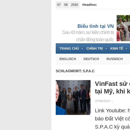
07
08
2026
Headline:
Tin bà Nguyễn Thị Thanh Nhàn đang ẩn náu tại Đức
Biểu tình tại VN
Sau 43 năm, sự kiện chính trị
chấn động toàn quốc
TRANG CHỦ
CHÍNH TRỊ
KINH TẾ
ENGLISCH
DEUTSCH
RUSSISCH
SCHLAGWORT:
S.P.A.C
VinFast sử
tại Mỹ, khi
25/08/2023
|
Link Youtube:
báo Đất Việt có
S.P.A.C kỳ quá