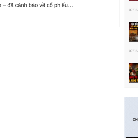
s – đã cảnh báo về cổ phiếu…
07/08
07/08