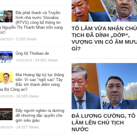
Đài phát thanh và Truyền
hình nhà nước Slovakia
(RTVS) công bố thông tin
à Nguyễn Thị Thanh Nhàn trốn sang
TÔ LÂM VỪA NHẬN CHỦ
ức!
TỊCH ĐÃ DÍNH „DỚP“,
/08/2023
- 5.165 Views
VƯỢNG VIN CÓ ÂM MƯ
GÌ?
Ủng hộ Thoibao.de
15/02/2018
- 24.061 Views
Mai Hoàng lập kỷ lục thăng
tiến: Vì sao “ngôi sao” Tây
Bắc trở thành điểm nóng
ủa Bộ Công an?
/05/2026
- 18.505 Views
Đẩy người nghèo ra đường
ĐÁ LƯƠNG CƯỜNG, TÔ
để nhường đặc quyền cho
giới siêu giàu
LÂM LÊN CHỦ TỊCH
/06/2026
- 14.527 Views
NƯỚC