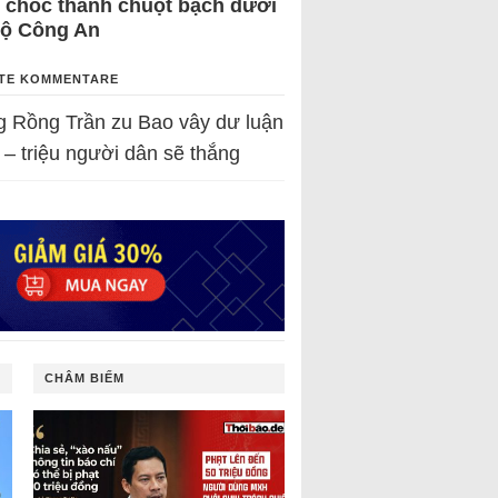
 chốc thành chuột bạch dưới
Bộ Công An
TE KOMMENTARE
g Rồng Trần
zu
Bao vây dư luận
 – triệu người dân sẽ thắng
CHÂM BIẾM