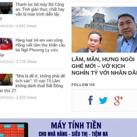
Thanh lọc bộ máy Bộ Công
an: Tinh giản thực chất hay
vẫn là màn trình diễn lấy
ệ?
/06/2026
- 4.942 Views
Hàng loạt trẻ em ven sông
Hồng viết tâm thư khẩn cầu
bà Ngô Phương Ly cứu
iúp
LÂM, MẪN, HƯNG NGỒI
/05/2026
- 3.776 Views
GHẾ MỚI – VỞ KỊCH
NGHÌN TỶ VỚI NHÂN DÂ
“Nhà là để ở, không phải để
tích sản”: Vì sao Tô Lâm
FOLLOW US
không đánh thuế Bất Động
ản thứ 2?
/05/2026
- 2.425 Views