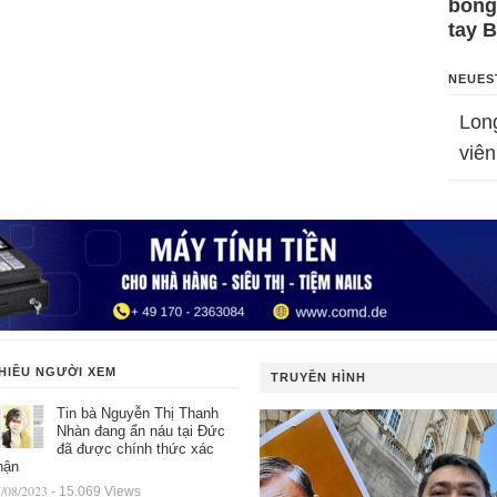
bỗng
tay 
NEUES
Lon
viên
HIỀU NGƯỜI XEM
TRUYỀN HÌNH
Tin bà Nguyễn Thị Thanh
Nhàn đang ẩn náu tại Đức
đã được chính thức xác
hận
/08/2023
- 15.069 Views