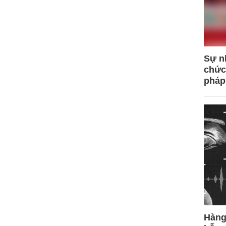
Sự n
chức
pháp
Hàng