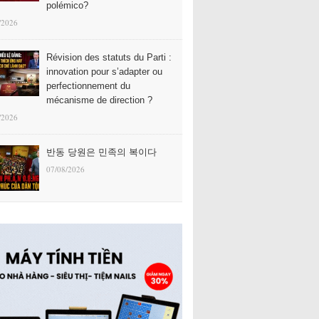
polémico?
/2026
Révision des statuts du Parti :
innovation pour s’adapter ou
perfectionnement du
mécanisme de direction ?
/2026
반동 당원은 민족의 복이다
07/08/2026