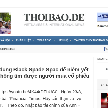
 đã được chính thức xác nhận
3 Jahren ago
XÃ HỘI
PHÁP LUẬT
TV&RADIO
LIÊN HỆ
TÀI TRỢ CHO THOIBAO.D
CHINESISCH
F
SEARC
 dụng Black Spade Spac để niêm yết
 không tìm được người mua cổ phiếu
LAT
 https://youtu.be/4K44rDFhUC0 Ngày 23/8,
 bài “Financial Times: Hãy cẩn thận với vụ
i”. Theo đó, nhật báo tài chính của Anh –