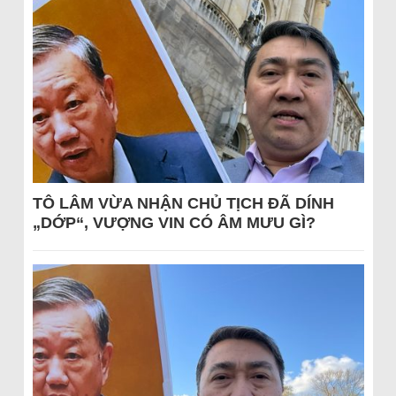
TÔ LÂM VỪA NHẬN CHỦ TỊCH ĐÃ DÍNH
„DỚP“, VƯỢNG VIN CÓ ÂM MƯU GÌ?