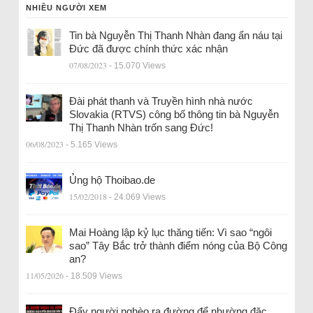
NHIỀU NGƯỜI XEM
Tin bà Nguyễn Thị Thanh Nhàn đang ẩn náu tại
Đức đã được chính thức xác nhận
07/08/2023
- 15.070 Views
Đài phát thanh và Truyền hình nhà nước
Slovakia (RTVS) công bố thông tin bà Nguyễn
Thị Thanh Nhàn trốn sang Đức!
06/08/2023
- 5.165 Views
Ủng hộ Thoibao.de
15/02/2018
- 24.069 Views
Mai Hoàng lập kỷ lục thăng tiến: Vì sao “ngôi
sao” Tây Bắc trở thành điểm nóng của Bộ Công
an?
11/05/2026
- 18.509 Views
Đẩy người nghèo ra đường để nhường đặc