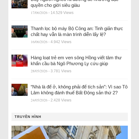
quyền cho giới siêu giàu
17/06/2026
- 14.529 Views
Thanh lọc bộ máy Bộ Công an: Tinh giản thực
chất hay vẫn là màn trình diễn lấy lệ?
16/06/2026
- 4.942 Views
Hàng loạt trẻ em ven sông Hồng viết tâm thư
khẩn cầu bà Ngô Phương Ly cứu giúp
28/05/2026
- 3.781 Views
“Nhà là để ở, không phải để tích sản”: Vì sao Tô
Lâm không đánh thuế Bất Động sản thứ 2?
24/05/2026
- 2.428 Views
TRUYỀN HÌNH