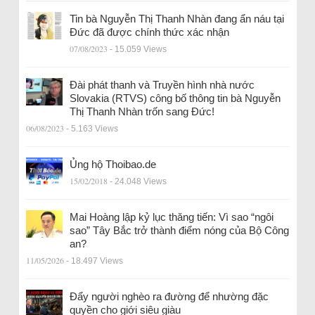
Tin bà Nguyễn Thị Thanh Nhàn đang ẩn náu tại
Đức đã được chính thức xác nhận
07/08/2023
- 15.059 Views
Đài phát thanh và Truyền hình nhà nước
Slovakia (RTVS) công bố thông tin bà Nguyễn
Thị Thanh Nhàn trốn sang Đức!
06/08/2023
- 5.163 Views
Ủng hộ Thoibao.de
15/02/2018
- 24.048 Views
Mai Hoàng lập kỷ lục thăng tiến: Vì sao “ngôi
sao” Tây Bắc trở thành điểm nóng của Bộ Công
an?
11/05/2026
- 18.497 Views
Đẩy người nghèo ra đường để nhường đặc
quyền cho giới siêu giàu