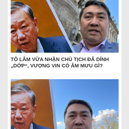
TÔ LÂM VỪA NHẬN CHỦ TỊCH ĐÃ DÍNH
„DỚP“, VƯỢNG VIN CÓ ÂM MƯU GÌ?