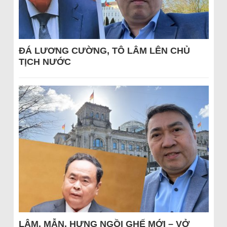
ĐÁ LƯƠNG CƯỜNG, TÔ LÂM LÊN CHỦ
TỊCH NƯỚC
LÂM, MẪN, HƯNG NGỒI GHẾ MỚI – VỞ