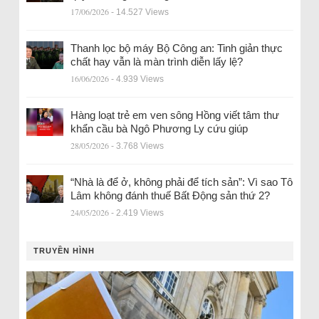
17/06/2026
- 14.527 Views
Thanh lọc bộ máy Bộ Công an: Tinh giản thực
chất hay vẫn là màn trình diễn lấy lệ?
16/06/2026
- 4.939 Views
Hàng loạt trẻ em ven sông Hồng viết tâm thư
khẩn cầu bà Ngô Phương Ly cứu giúp
28/05/2026
- 3.768 Views
“Nhà là để ở, không phải để tích sản”: Vì sao Tô
Lâm không đánh thuế Bất Động sản thứ 2?
24/05/2026
- 2.419 Views
TRUYỀN HÌNH