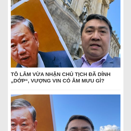
TÔ LÂM VỪA NHẬN CHỦ TỊCH ĐÃ DÍNH
„DỚP“, VƯỢNG VIN CÓ ÂM MƯU GÌ?