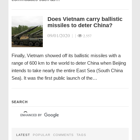
Does Vietnam carry ballistic
missiles to deter China?
09/01/2020
|
|
2.557
Finally, Vietnam showed off its ballistic missiles with a
range of 600 km to the world to deter China when Beijing
intends to take nearly the entire East Sea (South China
Sea). It was the first public launch of the…
SEARCH
LATEST
POPULAR
COMMENTS
TAGS