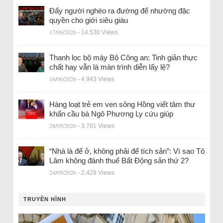
Đẩy người nghèo ra đường để nhường đặc
quyền cho giới siêu giàu
17/06/2026
- 14.530 Views
Thanh lọc bộ máy Bộ Công an: Tinh giản thực
chất hay vẫn là màn trình diễn lấy lệ?
16/06/2026
- 4.943 Views
Hàng loạt trẻ em ven sông Hồng viết tâm thư
khẩn cầu bà Ngô Phương Ly cứu giúp
28/05/2026
- 3.781 Views
“Nhà là để ở, không phải để tích sản”: Vì sao Tô
Lâm không đánh thuế Bất Động sản thứ 2?
24/05/2026
- 2.429 Views
TRUYỀN HÌNH