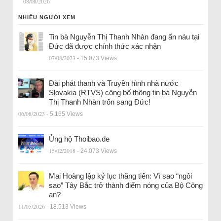
08/08/2026
NHIỀU NGƯỜI XEM
Tin bà Nguyễn Thị Thanh Nhàn đang ẩn náu tại
Đức đã được chính thức xác nhận
07/08/2023
- 15.073 Views
Đài phát thanh và Truyền hình nhà nước
Slovakia (RTVS) công bố thông tin bà Nguyễn
Thị Thanh Nhàn trốn sang Đức!
06/08/2023
- 5.165 Views
Ủng hộ Thoibao.de
15/02/2018
- 24.073 Views
Mai Hoàng lập kỷ lục thăng tiến: Vì sao “ngôi
sao” Tây Bắc trở thành điểm nóng của Bộ Công
an?
11/05/2026
- 18.513 Views