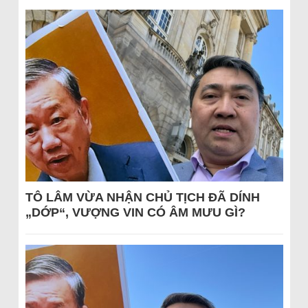
TÔ LÂM VỪA NHẬN CHỦ TỊCH ĐÃ DÍNH
„DỚP“, VƯỢNG VIN CÓ ÂM MƯU GÌ?