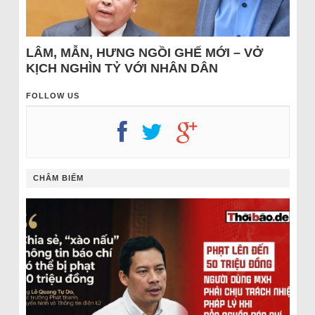
LÂM, MẪN, HƯNG NGỒI GHẾ MỚI – VỞ
KỊCH NGHÌN TỶ VỚI NHÂN DÂN
FOLLOW US
CHÂM BIẾM