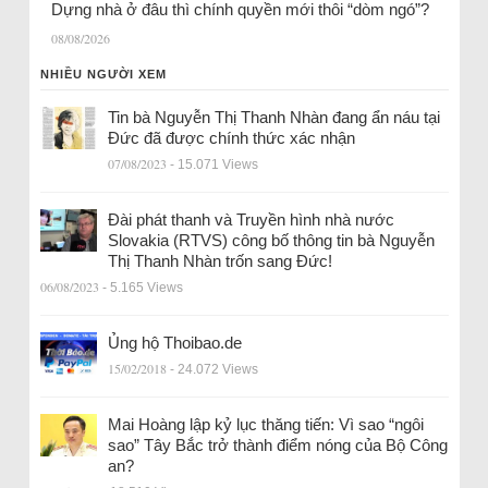
Dựng nhà ở đâu thì chính quyền mới thôi “dòm ngó”?
08/08/2026
NHIỀU NGƯỜI XEM
Tin bà Nguyễn Thị Thanh Nhàn đang ẩn náu tại
Đức đã được chính thức xác nhận
07/08/2023
- 15.071 Views
Đài phát thanh và Truyền hình nhà nước
Slovakia (RTVS) công bố thông tin bà Nguyễn
Thị Thanh Nhàn trốn sang Đức!
06/08/2023
- 5.165 Views
Ủng hộ Thoibao.de
15/02/2018
- 24.072 Views
Mai Hoàng lập kỷ lục thăng tiến: Vì sao “ngôi
sao” Tây Bắc trở thành điểm nóng của Bộ Công
an?