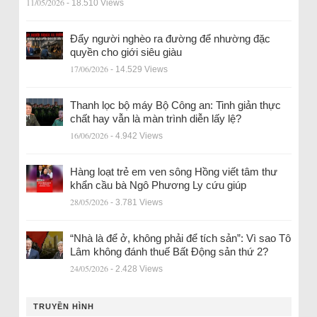
11/05/2026
- 18.510 Views
Đẩy người nghèo ra đường để nhường đặc
quyền cho giới siêu giàu
17/06/2026
- 14.529 Views
Thanh lọc bộ máy Bộ Công an: Tinh giản thực
chất hay vẫn là màn trình diễn lấy lệ?
16/06/2026
- 4.942 Views
Hàng loạt trẻ em ven sông Hồng viết tâm thư
khẩn cầu bà Ngô Phương Ly cứu giúp
28/05/2026
- 3.781 Views
“Nhà là để ở, không phải để tích sản”: Vì sao Tô
Lâm không đánh thuế Bất Động sản thứ 2?
24/05/2026
- 2.428 Views
TRUYỀN HÌNH