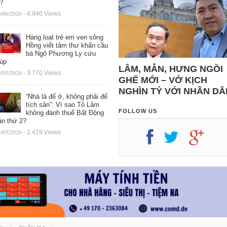
ệ?
/06/2026
- 4.940 Views
Hàng loạt trẻ em ven sông
Hồng viết tâm thư khẩn cầu
bà Ngô Phương Ly cứu
iúp
LÂM, MẪN, HƯNG NGỒI
/05/2026
- 3.770 Views
GHẾ MỚI – VỞ KỊCH
NGHÌN TỶ VỚI NHÂN DÂ
“Nhà là để ở, không phải để
tích sản”: Vì sao Tô Lâm
FOLLOW US
không đánh thuế Bất Động
ản thứ 2?
/05/2026
- 2.419 Views