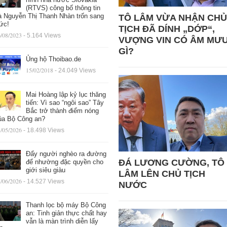
(RTVS) công bố thông tin
à Nguyễn Thị Thanh Nhàn trốn sang
TÔ LÂM VỪA NHẬN CHỦ
ức!
TỊCH ĐÃ DÍNH „DỚP“,
/08/2023
- 5.164 Views
VƯỢNG VIN CÓ ÂM MƯ
GÌ?
Ủng hộ Thoibao.de
15/02/2018
- 24.049 Views
Mai Hoàng lập kỷ lục thăng
tiến: Vì sao “ngôi sao” Tây
Bắc trở thành điểm nóng
ủa Bộ Công an?
/05/2026
- 18.498 Views
Đẩy người nghèo ra đường
ĐÁ LƯƠNG CƯỜNG, TÔ
để nhường đặc quyền cho
giới siêu giàu
LÂM LÊN CHỦ TỊCH
/06/2026
- 14.527 Views
NƯỚC
Thanh lọc bộ máy Bộ Công
an: Tinh giản thực chất hay
vẫn là màn trình diễn lấy