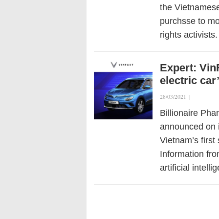
the Vietnamese
purchsse to mo
rights activists
Expert: Vin
electric car
28/03/2021
|
Billionaire Ph
announced on it
Vietnam’s first
Information fr
artificial intel