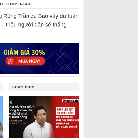
TE KOMMENTARE
g Rồng Trần
zu
Bao vây dư luận
 – triệu người dân sẽ thắng
CHÂM BIẾM