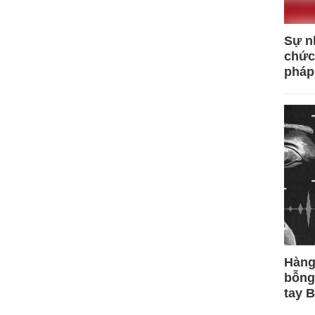
Sự n
chức
pháp
Hàng
bỗng
tay 