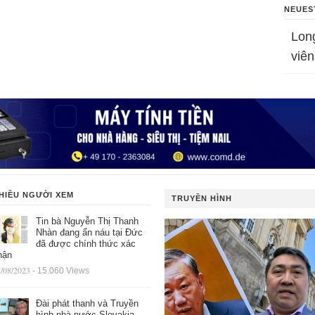
NEUES
Lon
viên
HIỀU NGƯỜI XEM
TRUYỀN HÌNH
Tin bà Nguyễn Thị Thanh
Nhàn đang ẩn náu tại Đức
đã được chính thức xác
hận
/08/2023
- 15.060 Views
Đài phát thanh và Truyền
hình nhà nước Slovakia