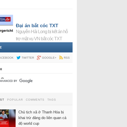
Đại án bắt cóc TXT
Nguyễn Hải Long bị kết án hỗ
trợ mật vụ VN bắt cóc TXT
E
ACEBOOK
TWITTER
GOOGLE+
RSS
H
EST
POPULAR
COMMENTS
TAGS
Chủ tịch xã ở Thanh Hóa bị
khai trừ đảng do liên quan cá
độ world cup