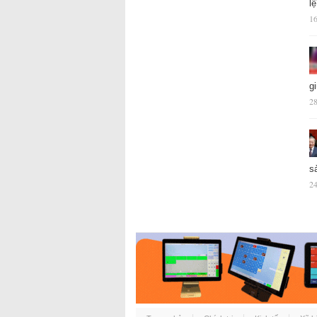
l
16
g
28
s
24