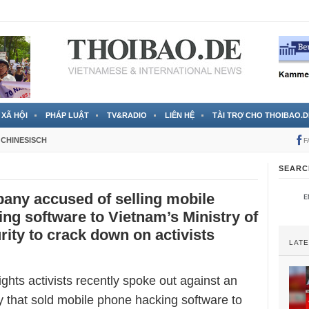
 đã được chính thức xác nhận
3 Jahren ago
XÃ HỘI
PHÁP LUẬT
TV&RADIO
LIÊN HỆ
TÀI TRỢ CHO THOIBAO.D
CHINESISCH
F
SEARC
pany accused of selling mobile
ng software to Vietnam’s Ministry of
rity to crack down on activists
LAT
ights activists recently spoke out against an
y that sold mobile phone hacking software to