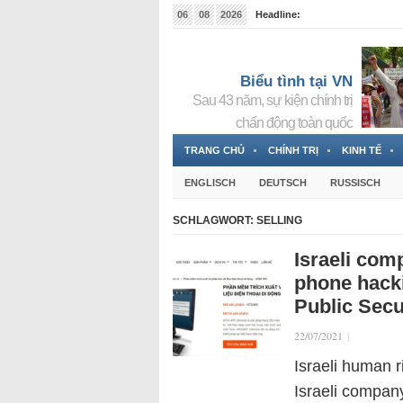
06
08
2026
Headline:
Tin bà Nguyễn Thị Thanh Nhàn đang ẩn náu tại Đức
Biểu tình tại VN
Sau 43 năm, sự kiện chính trị
chấn động toàn quốc
TRANG CHỦ
CHÍNH TRỊ
KINH TẾ
ENGLISCH
DEUTSCH
RUSSISCH
SCHLAGWORT:
SELLING
Israeli com
phone hacki
Public Secu
22/07/2021
|
Israeli human r
Israeli compan