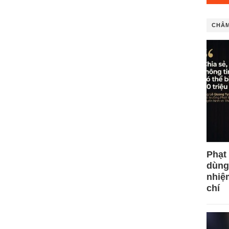
CHÂM
Phạt
dùng
nhiệ
chí