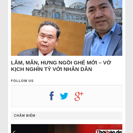
LÂM, MẪN, HƯNG NGỒI GHẾ MỚI – VỞ
KỊCH NGHÌN TỶ VỚI NHÂN DÂN
FOLLOW US
CHÂM BIẾM