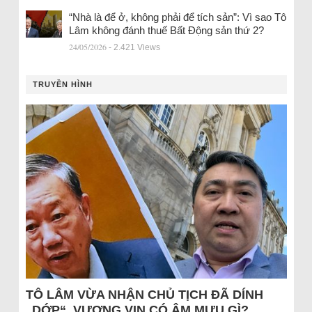
“Nhà là để ở, không phải để tích sản”: Vì sao Tô
Lâm không đánh thuế Bất Động sản thứ 2?
24/05/2026
- 2.421 Views
TRUYỀN HÌNH
TÔ LÂM VỪA NHẬN CHỦ TỊCH ĐÃ DÍNH
„DỚP“, VƯỢNG VIN CÓ ÂM MƯU GÌ?