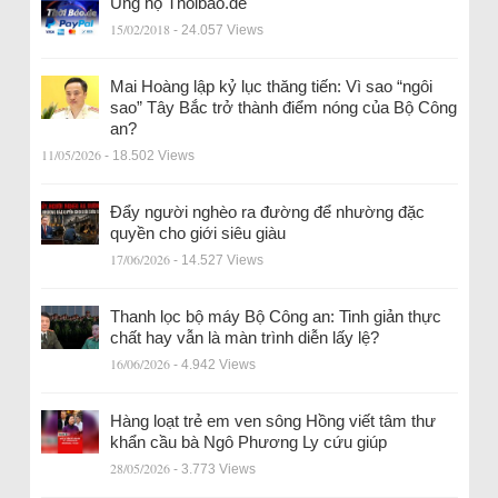
Ủng hộ Thoibao.de
15/02/2018
- 24.057 Views
Mai Hoàng lập kỷ lục thăng tiến: Vì sao “ngôi
sao” Tây Bắc trở thành điểm nóng của Bộ Công
an?
11/05/2026
- 18.502 Views
Đẩy người nghèo ra đường để nhường đặc
quyền cho giới siêu giàu
17/06/2026
- 14.527 Views
Thanh lọc bộ máy Bộ Công an: Tinh giản thực
chất hay vẫn là màn trình diễn lấy lệ?
16/06/2026
- 4.942 Views
Hàng loạt trẻ em ven sông Hồng viết tâm thư
khẩn cầu bà Ngô Phương Ly cứu giúp
28/05/2026
- 3.773 Views