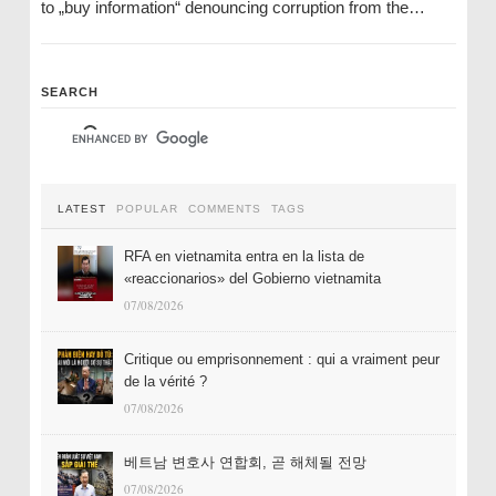
to „buy information“ denouncing corruption from the…
SEARCH
LATEST
POPULAR
COMMENTS
TAGS
RFA en vietnamita entra en la lista de
«reaccionarios» del Gobierno vietnamita
07/08/2026
Critique ou emprisonnement : qui a vraiment peur
de la vérité ?
07/08/2026
베트남 변호사 연합회, 곧 해체될 전망
07/08/2026