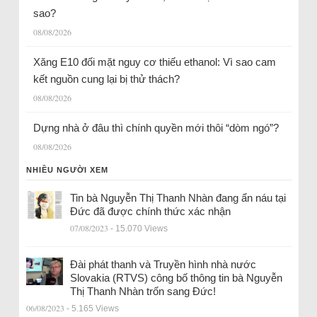
sao?
08/08/2026
Xăng E10 đối mặt nguy cơ thiếu ethanol: Vì sao cam
kết nguồn cung lại bị thử thách?
08/08/2026
Dựng nhà ở đâu thì chính quyền mới thôi “dòm ngó”?
08/08/2026
NHIỀU NGƯỜI XEM
Tin bà Nguyễn Thị Thanh Nhàn đang ẩn náu tại
Đức đã được chính thức xác nhận
07/08/2023
- 15.070 Views
Đài phát thanh và Truyền hình nhà nước
Slovakia (RTVS) công bố thông tin bà Nguyễn
Thị Thanh Nhàn trốn sang Đức!
06/08/2023
- 5.165 Views