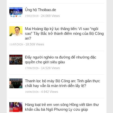
Ủng hộ Thoibao.de
15/02/2018
- 24.069 Views
Mai Hoàng lập kỷ lục thăng tiến: Vì sao “ngôi
sao” Tây Bắc trở thành điểm nóng của Bộ Công
an?
11/05/2026
- 18.509 Views
Đẩy người nghèo ra đường để nhường đặc
quyền cho giới siêu giàu
17/06/2026
- 14.528 Views
Thanh lọc bộ máy Bộ Công an: Tinh giản thực
chất hay vẫn là màn trình diễn lấy lệ?
16/06/2026
- 4.942 Views
Hàng loạt trẻ em ven sông Hồng viết tâm thư
khẩn cầu bà Ngô Phương Ly cứu giúp