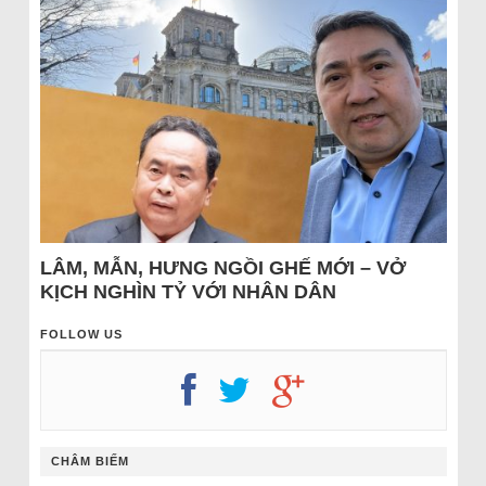
LÂM, MẪN, HƯNG NGỒI GHẾ MỚI – VỞ
KỊCH NGHÌN TỶ VỚI NHÂN DÂN
FOLLOW US
CHÂM BIẾM