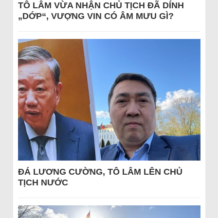
TÔ LÂM VỪA NHẬN CHỦ TỊCH ĐÃ DÍNH
„DỚP“, VƯỢNG VIN CÓ ÂM MƯU GÌ?
ĐÁ LƯƠNG CƯỜNG, TÔ LÂM LÊN CHỦ
TỊCH NƯỚC