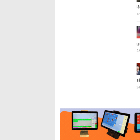
l
16
g
28
s
24