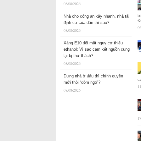
08/08/2026
b
Nhà cho công an xây nhanh, nhà tái
Đ
định cư của dân thì sao?
06
08/08/2026
Xăng E10 đối mặt nguy cơ thiếu
ethanol: Vì sao cam kết nguồn cung
lại bị thử thách?
08/08/2026
Dựng nhà ở đâu thì chính quyền
c
mới thôi “dòm ngó”?
11
08/08/2026
17