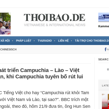
 đã được chính thức xác nhận
3 Jahren ago
XÃ HỘI
PHÁP LUẬT
TV&RADIO
LIÊN HỆ
TÀI TRỢ CHO THOIBAO.D
CHINESISCH
F
SEARC
át triển Campuchia – Lào – Việt
, khi Campuchia tuyên bố rút lui
LAT
 Tiếng Việt cho hay “Campuchia rút khỏi Tam
 với Việt Nam và Lào, tại sao?”. BBC trích một
ngoài, theo đó, hôm 21/9 đưa tin, ông Hun Sen