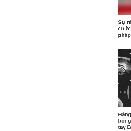
Sự n
chức
pháp
Hàng
bỗng
tay 