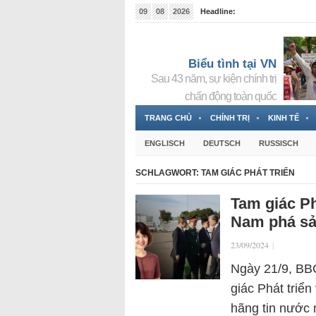
09
08
2026
Headline:
Tin bà Nguyễn Thị Thanh Nhàn đang ẩn náu tại Đức
Biểu tình tại VN
Sau 43 năm, sự kiện chính trị
chấn động toàn quốc
TRANG CHỦ
CHÍNH TRỊ
KINH TẾ
ENGLISCH
DEUTSCH
RUSSISCH
SCHLAGWORT:
TAM GIÁC PHÁT TRIỂN
Tam giác Ph
Nam phá sản
23/09/2024
|
Ngày 21/9, BBC
giác Phát triển
hãng tin nước 