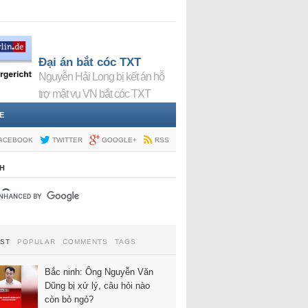
Đại án bắt cóc TXT
Nguyễn Hải Long bị kết án hỗ
trợ mật vụ VN bắt cóc TXT
E
ACEBOOK
TWITTER
GOOGLE+
RSS
H
EST
POPULAR
COMMENTS
TAGS
Bắc ninh: Ông Nguyễn Văn
Dũng bị xử lý, câu hỏi nào
còn bỏ ngỏ?