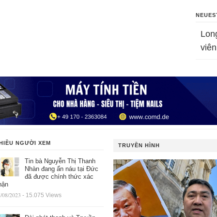
NEUES
Lon
viên
HIỀU NGƯỜI XEM
TRUYỀN HÌNH
Tin bà Nguyễn Thị Thanh
Nhàn đang ẩn náu tại Đức
đã được chính thức xác
hận
/08/2023
- 15.075 Views