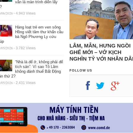
vẫn là màn trình diễn lấy
ệ?
/06/2026
- 4.943 Views
Hàng loạt trẻ em ven sông
Hồng viết tâm thư khẩn cầu
bà Ngô Phương Ly cứu
iúp
LÂM, MẪN, HƯNG NGỒI
/05/2026
- 3.782 Views
GHẾ MỚI – VỞ KỊCH
NGHÌN TỶ VỚI NHÂN DÂ
“Nhà là để ở, không phải để
tích sản”: Vì sao Tô Lâm
FOLLOW US
không đánh thuế Bất Động
ản thứ 2?
/05/2026
- 2.431 Views