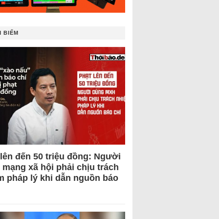
 BIẾM
 lên đến 50 triệu đồng: Người
 mạng xã hội phải chịu trách
m pháp lý khi dẫn nguồn báo