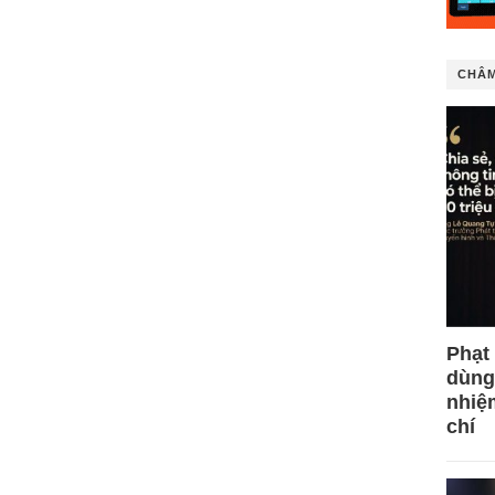
CHÂM
Phạt
dùng
nhiệ
chí