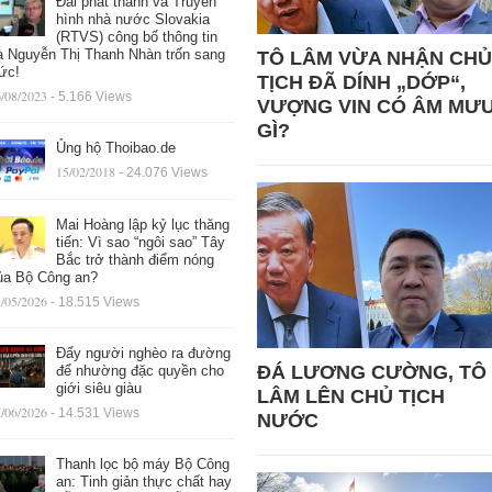
Đài phát thanh và Truyền
hình nhà nước Slovakia
(RTVS) công bố thông tin
à Nguyễn Thị Thanh Nhàn trốn sang
TÔ LÂM VỪA NHẬN CHỦ
ức!
TỊCH ĐÃ DÍNH „DỚP“,
/08/2023
- 5.166 Views
VƯỢNG VIN CÓ ÂM MƯ
GÌ?
Ủng hộ Thoibao.de
15/02/2018
- 24.076 Views
Mai Hoàng lập kỷ lục thăng
tiến: Vì sao “ngôi sao” Tây
Bắc trở thành điểm nóng
ủa Bộ Công an?
/05/2026
- 18.515 Views
Đẩy người nghèo ra đường
ĐÁ LƯƠNG CƯỜNG, TÔ
để nhường đặc quyền cho
giới siêu giàu
LÂM LÊN CHỦ TỊCH
/06/2026
- 14.531 Views
NƯỚC
Thanh lọc bộ máy Bộ Công
an: Tinh giản thực chất hay