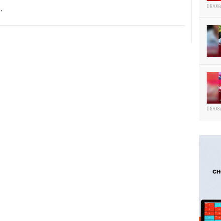
08/08
…
08/08