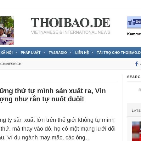
 đã được chính thức xác nhận
3 Jahren ago
XÃ HỘI
PHÁP LUẬT
TV&RADIO
LIÊN HỆ
TÀI TRỢ CHO THOIBAO.D
CHINESISCH
F
SEARC
ững thứ tự mình sản xuất ra, Vin
ợng như rắn tự nuốt đuôi!
LAT
ng ty sản xuất lớn trên thế giới không tự mình
 thứ, mà thay vào đó, họ có một mạng lưới đối
cầu. Ví dụ ngành may mặc, các ông…