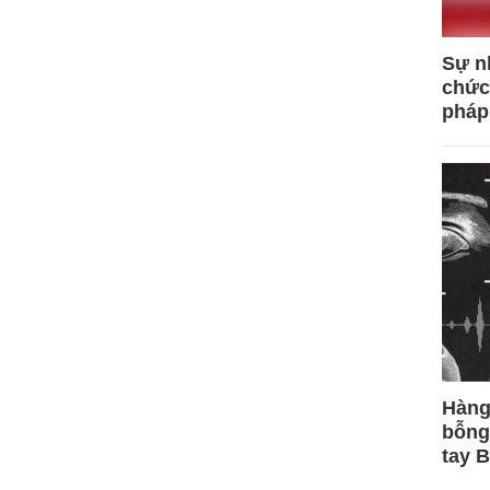
Sự n
chức
pháp
Hàng
bỗng
tay 