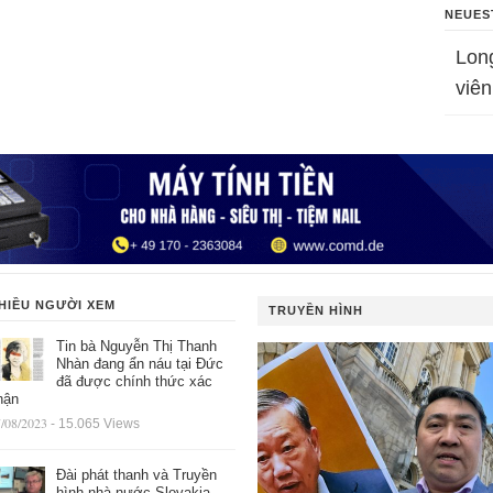
NEUES
Lon
viên
HIỀU NGƯỜI XEM
TRUYỀN HÌNH
Tin bà Nguyễn Thị Thanh
Nhàn đang ẩn náu tại Đức
đã được chính thức xác
hận
/08/2023
- 15.065 Views
Đài phát thanh và Truyền
hình nhà nước Slovakia