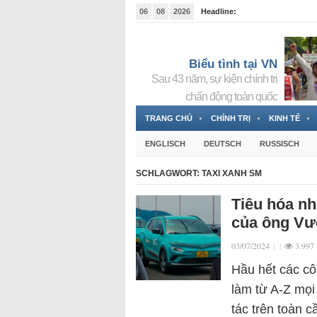
06
08
2026
Headline:
Tin bà Nguyễn Thị Thanh Nhàn đang ẩn náu tại Đức
Biểu tình tại VN
Sau 43 năm, sự kiện chính trị
chấn động toàn quốc
TRANG CHỦ
CHÍNH TRỊ
KINH TẾ
ENGLISCH
DEUTSCH
RUSSISCH
SCHLAGWORT:
TAXI XANH SM
Tiêu hóa nh
của ông Vư
03/07/2024
|
|
3.997
Hầu hết các cô
làm từ A-Z mọi
tác trên toàn 