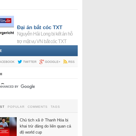
Đại án bắt cóc TXT
Nguyễn Hải Long bị kết án hỗ
trợ mật vụ VN bắt cóc TXT
E
ACEBOOK
TWITTER
GOOGLE+
RSS
H
EST
POPULAR
COMMENTS
TAGS
Chủ tịch xã ở Thanh Hóa bị
khai trừ đảng do liên quan cá
độ world cup