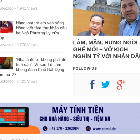
ệ?
/06/2026
- 4.941 Views
Hàng loạt trẻ em ven sông
Hồng viết tâm thư khẩn cầu
bà Ngô Phương Ly cứu
iúp
LÂM, MẪN, HƯNG NGỒI
/05/2026
- 3.770 Views
GHẾ MỚI – VỞ KỊCH
NGHÌN TỶ VỚI NHÂN DÂ
“Nhà là để ở, không phải để
tích sản”: Vì sao Tô Lâm
FOLLOW US
không đánh thuế Bất Động
ản thứ 2?
/05/2026
- 2.421 Views