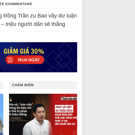
TE KOMMENTARE
g Rồng Trần
zu
Bao vây dư luận
 – triệu người dân sẽ thắng
CHÂM BIẾM