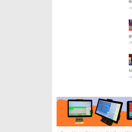
l
16
g
28
s
24