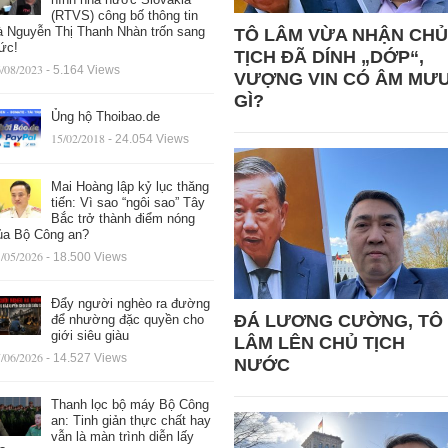
(RTVS) công bố thông tin
à Nguyễn Thị Thanh Nhàn trốn sang
TÔ LÂM VỪA NHẬN CHỦ
ức!
TỊCH ĐÃ DÍNH „DỚP“,
/08/2023
- 5.164 Views
VƯỢNG VIN CÓ ÂM MƯ
GÌ?
Ủng hộ Thoibao.de
15/02/2018
- 24.054 Views
Mai Hoàng lập kỷ lục thăng
tiến: Vì sao “ngôi sao” Tây
Bắc trở thành điểm nóng
ủa Bộ Công an?
/05/2026
- 18.500 Views
Đẩy người nghèo ra đường
ĐÁ LƯƠNG CƯỜNG, TÔ
để nhường đặc quyền cho
giới siêu giàu
LÂM LÊN CHỦ TỊCH
/06/2026
- 14.527 Views
NƯỚC
Thanh lọc bộ máy Bộ Công
an: Tinh giản thực chất hay
vẫn là màn trình diễn lấy