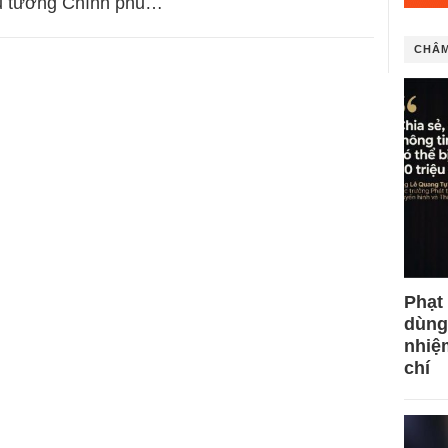
ủ tướng Chính phủ…
CHÂM
Phạt
dùng
nhiệ
chí