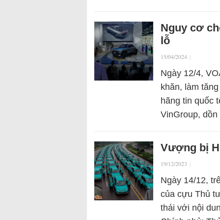
Nguy cơ cho
lỗ
15/04/2024
|
Ngày 12/4, VOA
khăn, làm tăng
hãng tin quốc 
VinGroup, dồ
Vượng bị H
19/12/2023
|
Ngày 14/12, tr
của cựu Thủ t
thái với nội d