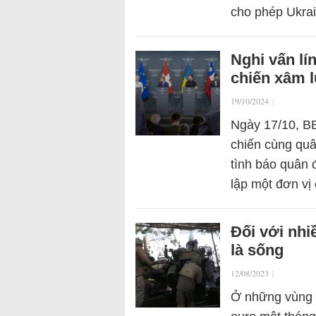
cho phép Ukr
Nghi vấn lí
chiến xâm 
19/10/2024
|
Ngày 17/10, BB
chiến cùng quâ
tình báo quân 
lập một đơn v
Đối với nhi
là sống
12/08/2023
|
Ở những vùng 