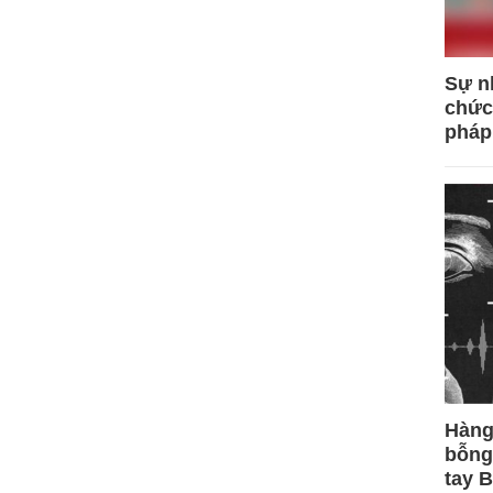
Sự n
chức
pháp
Hàng
bỗng
tay 