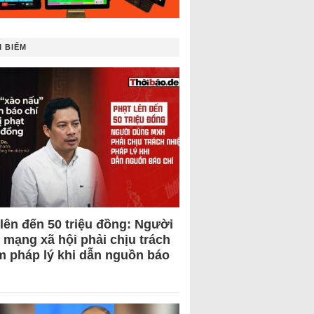
 BIẾM
 lên đến 50 triệu đồng: Người
 mạng xã hội phải chịu trách
m pháp lý khi dẫn nguồn báo