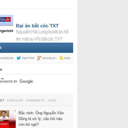
Đại án bắt cóc TXT
Nguyễn Hải Long bị kết án hỗ
trợ mật vụ VN bắt cóc TXT
E
ACEBOOK
TWITTER
GOOGLE+
RSS
H
EST
POPULAR
COMMENTS
TAGS
Bắc ninh: Ông Nguyễn Văn
Dũng bị xử lý, câu hỏi nào
còn bỏ ngỏ?