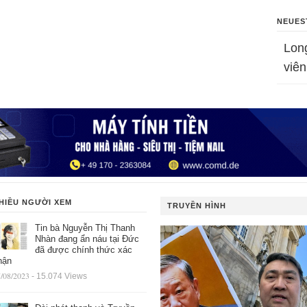
NEUES
Lon
viên
HIỀU NGƯỜI XEM
TRUYỀN HÌNH
Tin bà Nguyễn Thị Thanh
Nhàn đang ẩn náu tại Đức
đã được chính thức xác
hận
/08/2023
- 15.074 Views