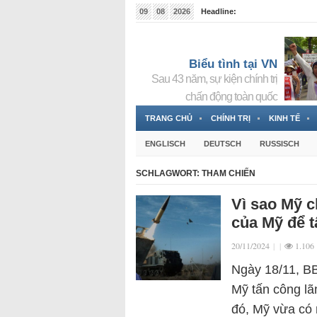
09
08
2026
Headline:
Tin bà Nguyễn Thị Thanh Nhàn đang ẩn náu tại Đức
Biểu tình tại VN
Sau 43 năm, sự kiện chính trị
chấn động toàn quốc
TRANG CHỦ
CHÍNH TRỊ
KINH TẾ
ENGLISCH
DEUTSCH
RUSSISCH
SCHLAGWORT:
THAM CHIẾN
Vì sao Mỹ c
của Mỹ để t
20/11/2024
|
|
1.106
Ngày 18/11, BB
Mỹ tấn công lã
đó, Mỹ vừa có 