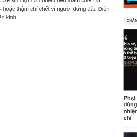
. Sẽ sinh lợi hơn nhiều nếu tham chiến vì
 – hoặc thậm chí chết vì người đứng đầu Điện
nền kinh…
CHÂM
Phạt
dùng
nhiệ
chí