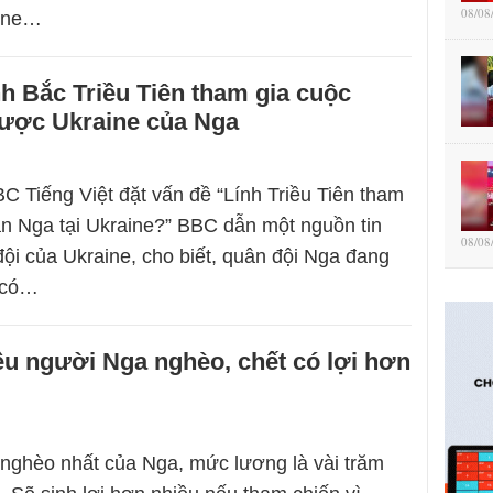
08/08
aine…
nh Bắc Triều Tiên tham gia cuộc
lược Ukraine của Nga
C Tiếng Việt đặt vấn đề “Lính Triều Tiên tham
n Nga tại Ukraine?” BBC dẫn một nguồn tin
08/08
đội của Ukraine, cho biết, quân đội Nga đang
ị có…
ều người Nga nghèo, chết có lợi hơn
nghèo nhất của Nga, mức lương là vài trăm