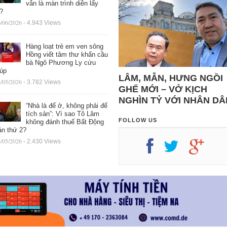
vẫn là màn trình diễn lấy
ệ?
/06/2026
- 4.943 Views
Hàng loạt trẻ em ven sông
Hồng viết tâm thư khẩn cầu
bà Ngô Phương Ly cứu
iúp
LÂM, MẪN, HƯNG NGỒI
/05/2026
- 3.782 Views
GHẾ MỚI – VỞ KỊCH
NGHÌN TỶ VỚI NHÂN DÂ
“Nhà là để ở, không phải để
tích sản”: Vì sao Tô Lâm
FOLLOW US
không đánh thuế Bất Động
ản thứ 2?
/05/2026
- 2.430 Views