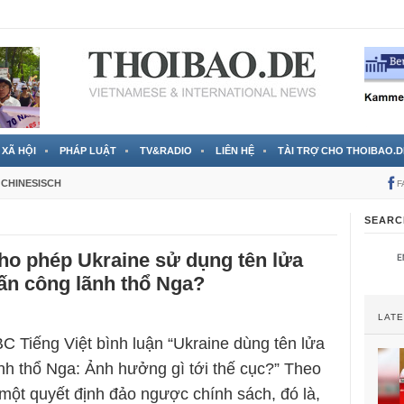
 đã được chính thức xác nhận
3 Jahren ago
XÃ HỘI
PHÁP LUẬT
TV&RADIO
LIÊN HỆ
TÀI TRỢ CHO THOIBAO.D
CHINESISCH
F
SEARC
ho phép Ukraine sử dụng tên lửa
ấn công lãnh thổ Nga?
LAT
C Tiếng Việt bình luận “Ukraine dùng tên lửa
nh thổ Nga: Ảnh hưởng gì tới thế cục?” Theo
một quyết định đảo ngược chính sách, đó là,