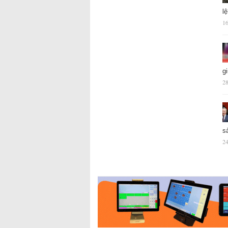
l
16
g
28
s
24