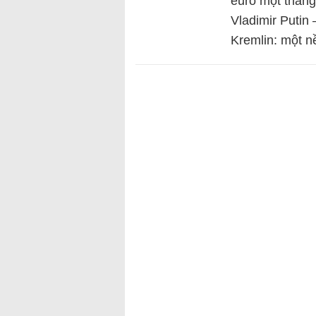
euro một tháng
Vladimir Putin
Kremlin: một 