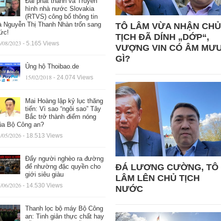
Đài phát thanh và Truyền
hình nhà nước Slovakia
(RTVS) công bố thông tin
à Nguyễn Thị Thanh Nhàn trốn sang
TÔ LÂM VỪA NHẬN CHỦ
ức!
TỊCH ĐÃ DÍNH „DỚP“,
/08/2023
- 5.165 Views
VƯỢNG VIN CÓ ÂM MƯ
GÌ?
Ủng hộ Thoibao.de
15/02/2018
- 24.074 Views
Mai Hoàng lập kỷ lục thăng
tiến: Vì sao “ngôi sao” Tây
Bắc trở thành điểm nóng
ủa Bộ Công an?
/05/2026
- 18.513 Views
Đẩy người nghèo ra đường
ĐÁ LƯƠNG CƯỜNG, TÔ
để nhường đặc quyền cho
giới siêu giàu
LÂM LÊN CHỦ TỊCH
/06/2026
- 14.530 Views
NƯỚC
Thanh lọc bộ máy Bộ Công
an: Tinh giản thực chất hay