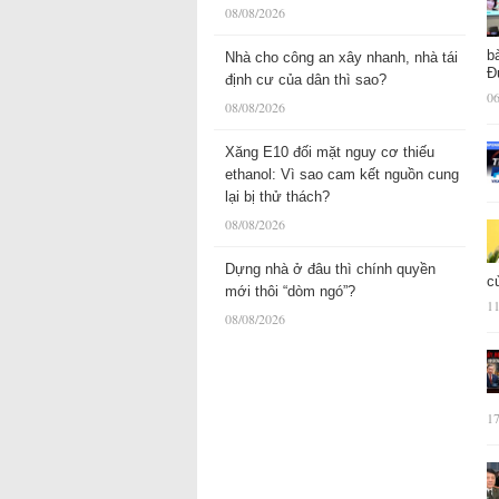
08/08/2026
b
Nhà cho công an xây nhanh, nhà tái
Đ
định cư của dân thì sao?
06
08/08/2026
Xăng E10 đối mặt nguy cơ thiếu
ethanol: Vì sao cam kết nguồn cung
lại bị thử thách?
08/08/2026
Dựng nhà ở đâu thì chính quyền
c
mới thôi “dòm ngó”?
11
08/08/2026
17