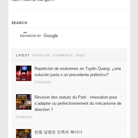
SEARCH
LATEST
POPULAR
COMMENTS
TAGS
Repetición de exámenes en Tuyên Quang: ¿una
solución justa o un precedente polémico?
07/08/2026
Révision des statuts du Parti : innovation pour
s’adapter ou perfectionnement du mécanisme de
direction ?
07/08/2026
반동 당원은 민족의 복이다