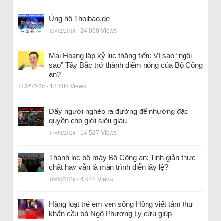
Ủng hộ Thoibao.de
15/02/2018
- 24.060 Views
Mai Hoàng lập kỷ lục thăng tiến: Vì sao “ngôi
sao” Tây Bắc trở thành điểm nóng của Bộ Công
an?
11/05/2026
- 18.505 Views
Đẩy người nghèo ra đường để nhường đặc
quyền cho giới siêu giàu
17/06/2026
- 14.527 Views
Thanh lọc bộ máy Bộ Công an: Tinh giản thực
chất hay vẫn là màn trình diễn lấy lệ?
16/06/2026
- 4.942 Views
Hàng loạt trẻ em ven sông Hồng viết tâm thư
khẩn cầu bà Ngô Phương Ly cứu giúp