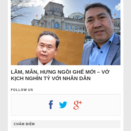
LÂM, MẪN, HƯNG NGỒI GHẾ MỚI – VỞ
KỊCH NGHÌN TỶ VỚI NHÂN DÂN
FOLLOW US
CHÂM BIẾM