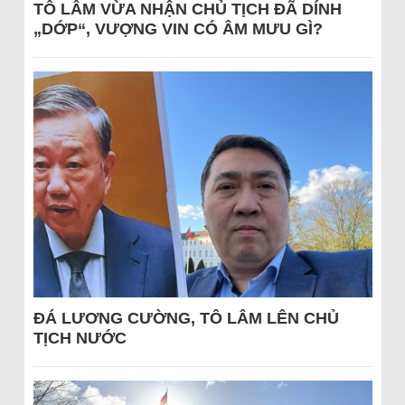
TÔ LÂM VỪA NHẬN CHỦ TỊCH ĐÃ DÍNH
„DỚP“, VƯỢNG VIN CÓ ÂM MƯU GÌ?
ĐÁ LƯƠNG CƯỜNG, TÔ LÂM LÊN CHỦ
TỊCH NƯỚC