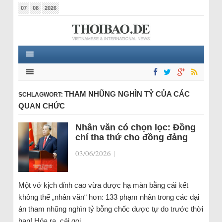
07
08
2026
THAM NHŨNG NGHÌN TỶ CỦA CÁC
SCHLAGWORT:
QUAN CHỨC
Nhân văn có chọn lọc: Đồng
chí tha thứ cho đồng đảng
03/06/2026
|
Một vở kịch đỉnh cao vừa được hạ màn bằng cái kết
không thể „nhân văn“ hơn: 133 phạm nhân trong các đại
án tham nhũng nghìn tỷ bỗng chốc được tự do trước thời
hạn! Hóa ra, cái gọi…