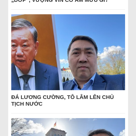
„DỚP“, VƯỢNG VIN CÓ ÂM MƯU GÌ?
ĐÁ LƯƠNG CƯỜNG, TÔ LÂM LÊN CHỦ
TỊCH NƯỚC