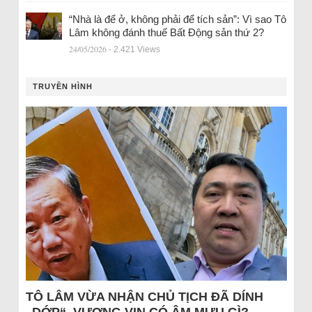
“Nhà là để ở, không phải để tích sản”: Vì sao Tô
Lâm không đánh thuế Bất Động sản thứ 2?
24/05/2026
- 2.421 Views
TRUYỀN HÌNH
TÔ LÂM VỪA NHẬN CHỦ TỊCH ĐÃ DÍNH