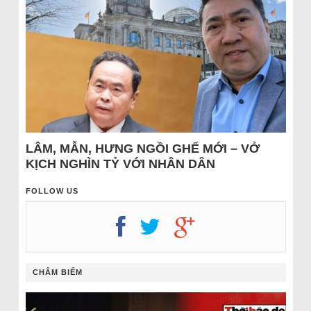
LÂM, MẪN, HƯNG NGỒI GHẾ MỚI – VỞ
KỊCH NGHÌN TỶ VỚI NHÂN DÂN
FOLLOW US
CHÂM BIẾM