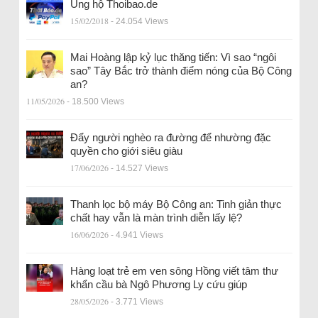
Ủng hộ Thoibao.de
15/02/2018
- 24.054 Views
Mai Hoàng lập kỷ lục thăng tiến: Vì sao “ngôi
sao” Tây Bắc trở thành điểm nóng của Bộ Công
an?
11/05/2026
- 18.500 Views
Đẩy người nghèo ra đường để nhường đặc
quyền cho giới siêu giàu
17/06/2026
- 14.527 Views
Thanh lọc bộ máy Bộ Công an: Tinh giản thực
chất hay vẫn là màn trình diễn lấy lệ?
16/06/2026
- 4.941 Views
Hàng loạt trẻ em ven sông Hồng viết tâm thư
khẩn cầu bà Ngô Phương Ly cứu giúp
28/05/2026
- 3.771 Views