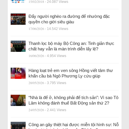
15/02/2018
- 24.087 Views
Đẩy người nghèo ra đường để nhường đặc
quyền cho giới siêu giàu
17/06/2026
- 14.542 Views
Thanh lọc bộ máy Bộ Công an: Tinh giản thực
chất hay vẫn là màn trình diễn lấy lệ?
16/06/2026
- 4.954 Views
Hàng loạt trẻ em ven sông Hồng viết tâm thư
khẩn cầu bà Ngô Phương Ly cứu giúp
28/05/2026
- 3.795 Views
“Nhà là để ở, không phải để tích sản”: Vì sao Tô
Lâm không đánh thuế Bất Động sản thứ 2?
24/05/2026
- 2.441 Views
Công an gây thiệt hại được miễn tội hình sự: Nỗ