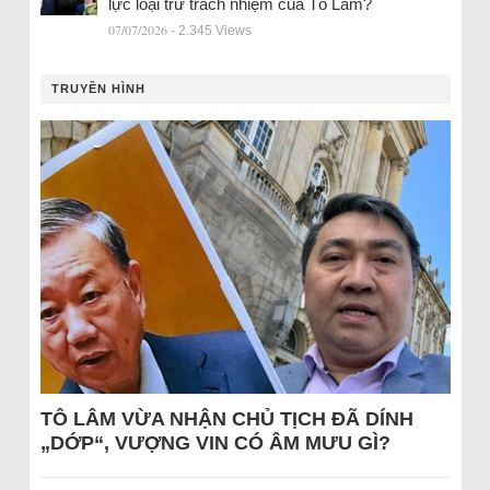
lực loại trừ trách nhiệm của Tô Lâm?
07/07/2026
- 2.345 Views
TRUYỀN HÌNH
TÔ LÂM VỪA NHẬN CHỦ TỊCH ĐÃ DÍNH
„DỚP“, VƯỢNG VIN CÓ ÂM MƯU GÌ?