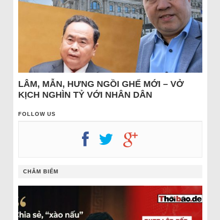
LÂM, MẪN, HƯNG NGỒI GHẾ MỚI – VỞ
KỊCH NGHÌN TỶ VỚI NHÂN DÂN
FOLLOW US
CHÂM BIẾM