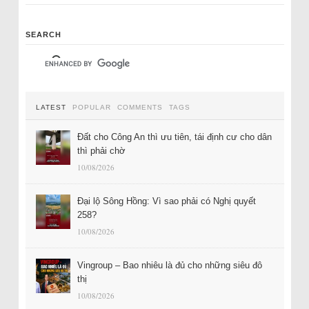
SEARCH
LATEST
POPULAR
COMMENTS
TAGS
Đất cho Công An thì ưu tiên, tái định cư cho dân
thì phải chờ
10/08/2026
Đại lộ Sông Hồng: Vì sao phải có Nghị quyết
258?
10/08/2026
Vingroup – Bao nhiêu là đủ cho những siêu đô
thị
10/08/2026