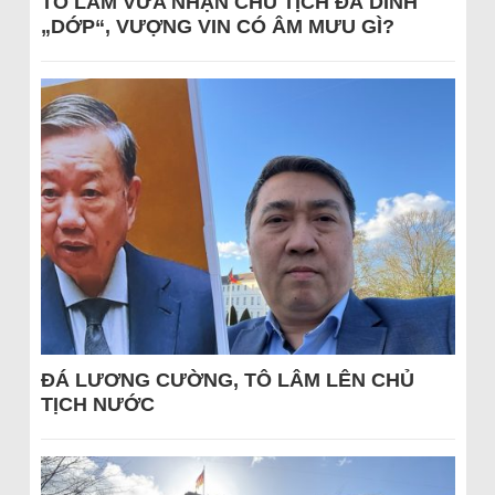
TÔ LÂM VỪA NHẬN CHỦ TỊCH ĐÃ DÍNH
„DỚP“, VƯỢNG VIN CÓ ÂM MƯU GÌ?
ĐÁ LƯƠNG CƯỜNG, TÔ LÂM LÊN CHỦ
TỊCH NƯỚC