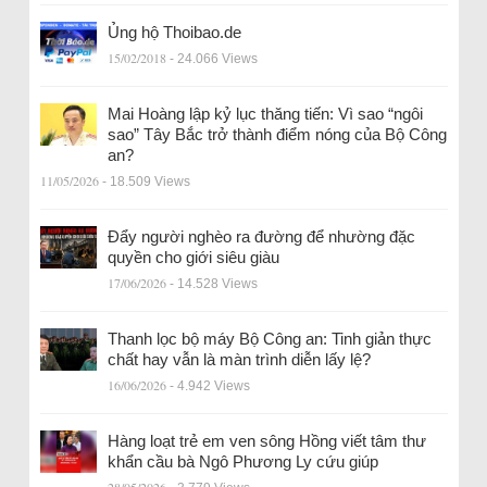
Ủng hộ Thoibao.de
15/02/2018
- 24.066 Views
Mai Hoàng lập kỷ lục thăng tiến: Vì sao “ngôi
sao” Tây Bắc trở thành điểm nóng của Bộ Công
an?
11/05/2026
- 18.509 Views
Đẩy người nghèo ra đường để nhường đặc
quyền cho giới siêu giàu
17/06/2026
- 14.528 Views
Thanh lọc bộ máy Bộ Công an: Tinh giản thực
chất hay vẫn là màn trình diễn lấy lệ?
16/06/2026
- 4.942 Views
Hàng loạt trẻ em ven sông Hồng viết tâm thư
khẩn cầu bà Ngô Phương Ly cứu giúp