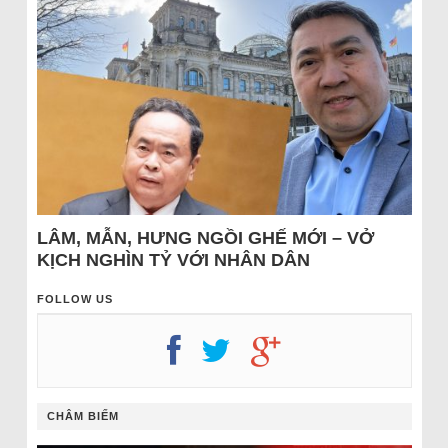
LÂM, MẪN, HƯNG NGỒI GHẾ MỚI – VỞ
KỊCH NGHÌN TỶ VỚI NHÂN DÂN
FOLLOW US
CHÂM BIẾM