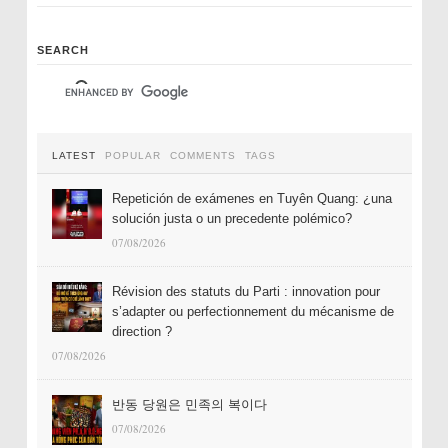
SEARCH
LATEST
POPULAR
COMMENTS
TAGS
Repetición de exámenes en Tuyên Quang: ¿una
solución justa o un precedente polémico?
07/08/2026
Révision des statuts du Parti : innovation pour
s’adapter ou perfectionnement du mécanisme de
direction ?
07/08/2026
반동 당원은 민족의 복이다
07/08/2026