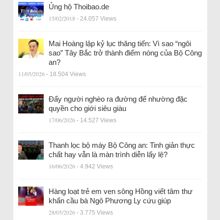
Ủng hộ Thoibao.de
15/02/2018
- 24.057 Views
Mai Hoàng lập kỷ lục thăng tiến: Vì sao “ngôi
sao” Tây Bắc trở thành điểm nóng của Bộ Công
an?
11/05/2026
- 18.504 Views
Đẩy người nghèo ra đường để nhường đặc
quyền cho giới siêu giàu
17/06/2026
- 14.527 Views
Thanh lọc bộ máy Bộ Công an: Tinh giản thực
chất hay vẫn là màn trình diễn lấy lệ?
16/06/2026
- 4.942 Views
Hàng loạt trẻ em ven sông Hồng viết tâm thư
khẩn cầu bà Ngô Phương Ly cứu giúp
28/05/2026
- 3.775 Views