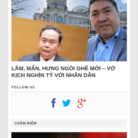
LÂM, MẪN, HƯNG NGỒI GHẾ MỚI – VỞ
KỊCH NGHÌN TỶ VỚI NHÂN DÂN
FOLLOW US
CHÂM BIẾM