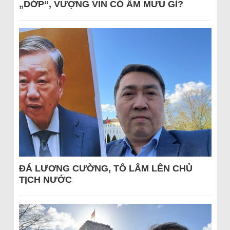
„DỚP“, VƯỢNG VIN CÓ ÂM MƯU GÌ?
ĐÁ LƯƠNG CƯỜNG, TÔ LÂM LÊN CHỦ
TỊCH NƯỚC