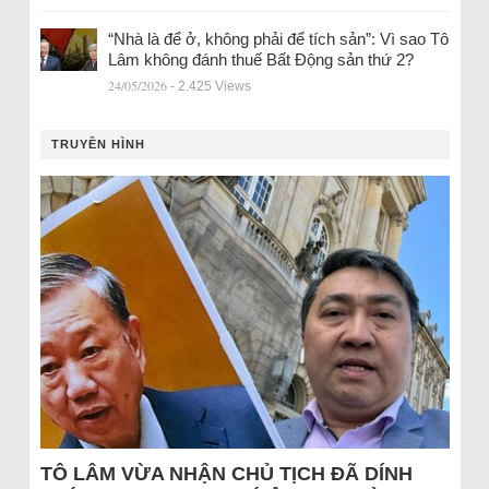
“Nhà là để ở, không phải để tích sản”: Vì sao Tô
Lâm không đánh thuế Bất Động sản thứ 2?
24/05/2026
- 2.425 Views
TRUYỀN HÌNH
TÔ LÂM VỪA NHẬN CHỦ TỊCH ĐÃ DÍNH