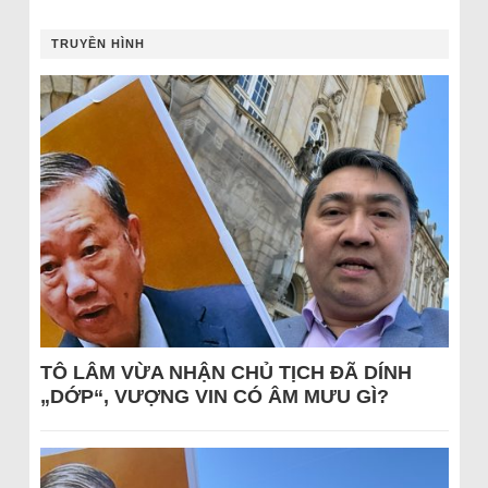
TRUYỀN HÌNH
TÔ LÂM VỪA NHẬN CHỦ TỊCH ĐÃ DÍNH
„DỚP“, VƯỢNG VIN CÓ ÂM MƯU GÌ?