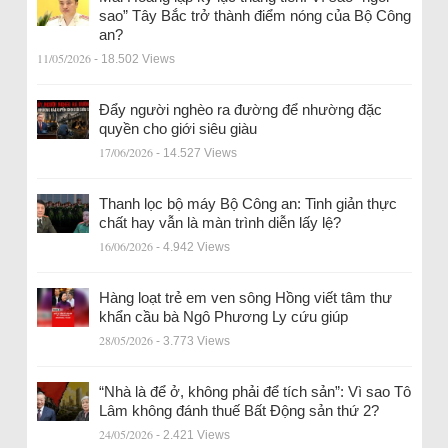
sao” Tây Bắc trở thành điểm nóng của Bộ Công
an?
11/05/2026
- 18.502 Views
Đẩy người nghèo ra đường để nhường đặc
quyền cho giới siêu giàu
17/06/2026
- 14.527 Views
Thanh lọc bộ máy Bộ Công an: Tinh giản thực
chất hay vẫn là màn trình diễn lấy lệ?
16/06/2026
- 4.942 Views
Hàng loạt trẻ em ven sông Hồng viết tâm thư
khẩn cầu bà Ngô Phương Ly cứu giúp
28/05/2026
- 3.773 Views
“Nhà là để ở, không phải để tích sản”: Vì sao Tô
Lâm không đánh thuế Bất Động sản thứ 2?
24/05/2026
- 2.421 Views