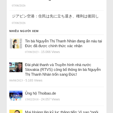
07/08/2026
ジアビン空港：住民は先に立ち退き、権利は後回し
07/08/2026
NHIỀU NGƯỜI XEM
Tin bà Nguyễn Thị Thanh Nhàn đang ẩn náu tại
Đức đã được chính thức xác nhận
07/08/2023
- 15.066 Views
Đài phát thanh và Truyền hình nhà nước
Slovakia (RTVS) công bố thông tin bà Nguyễn
Thị Thanh Nhàn trốn sang Đức!
06/08/2023
- 5.165 Views
Ủng hộ Thoibao.de
15/02/2018
- 24.057 Views
Mai Hoàng lập kỷ lục thăng tiến: Vì sao “ngôi