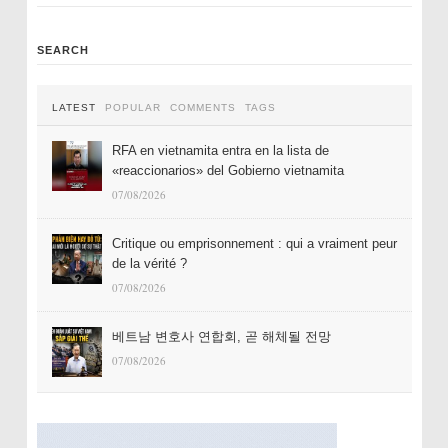
SEARCH
LATEST
POPULAR
COMMENTS
TAGS
RFA en vietnamita entra en la lista de
«reaccionarios» del Gobierno vietnamita
07/08/2026
Critique ou emprisonnement : qui a vraiment peur
de la vérité ?
07/08/2026
베트남 변호사 연합회, 곧 해체될 전망
07/08/2026