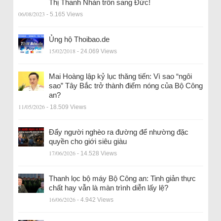
Thị Thanh Nhàn trốn sang Đức!
06/08/2023
- 5.165 Views
Ủng hộ Thoibao.de
15/02/2018
- 24.069 Views
Mai Hoàng lập kỷ lục thăng tiến: Vì sao “ngôi
sao” Tây Bắc trở thành điểm nóng của Bộ Công
an?
11/05/2026
- 18.509 Views
Đẩy người nghèo ra đường để nhường đặc
quyền cho giới siêu giàu
17/06/2026
- 14.528 Views
Thanh lọc bộ máy Bộ Công an: Tinh giản thực
chất hay vẫn là màn trình diễn lấy lệ?
16/06/2026
- 4.942 Views