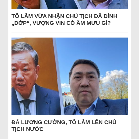
TÔ LÂM VỪA NHẬN CHỦ TỊCH ĐÃ DÍNH
„DỚP“, VƯỢNG VIN CÓ ÂM MƯU GÌ?
ĐÁ LƯƠNG CƯỜNG, TÔ LÂM LÊN CHỦ
TỊCH NƯỚC