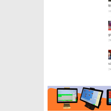
l
16
g
28
s
24