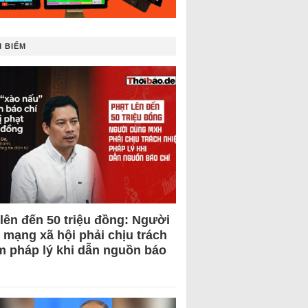
 BIẾM
 lên đến 50 triệu đồng: Người
 mạng xã hội phải chịu trách
m pháp lý khi dẫn nguồn báo