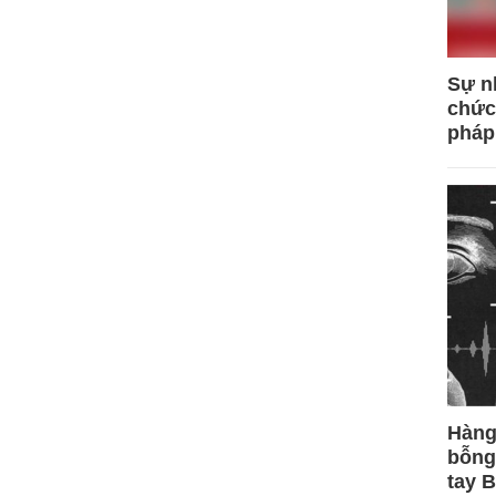
Sự n
chức
pháp
Hàng
bỗng
tay 