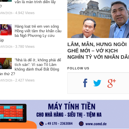
vẫn là màn trình diễn lấy
ệ?
/06/2026
- 4.942 Views
Hàng loạt trẻ em ven sông
Hồng viết tâm thư khẩn cầu
bà Ngô Phương Ly cứu
iúp
LÂM, MẪN, HƯNG NGỒI
/05/2026
- 3.780 Views
GHẾ MỚI – VỞ KỊCH
NGHÌN TỶ VỚI NHÂN DÂ
“Nhà là để ở, không phải để
tích sản”: Vì sao Tô Lâm
FOLLOW US
không đánh thuế Bất Động
ản thứ 2?
/05/2026
- 2.427 Views