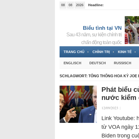
08
08
2026
Headline:
Tin bà Nguyễn Thị Thanh Nhàn đang ẩn náu tại Đức
Biểu tình tại VN
Sau 43 năm, sự kiện chính trị
chấn động toàn quốc
TRANG CHỦ
CHÍNH TRỊ
KINH TẾ
ENGLISCH
DEUTSCH
RUSSISCH
SCHLAGWORT:
TỔNG THỐNG HOA KỲ JOE 
Phát biểu c
nước kiểm 
12/09/2023
|
Link Youtube: 
từ VOA ngày 11
Biden trong cu