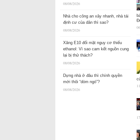
08/08/2026
b
Nhà cho công an xây nhanh, nhà tái
Đ
định cư của dân thì sao?
06
08/08/2026
Xăng E10 đối mặt nguy cơ thiếu
ethanol: Vì sao cam kết nguồn cung
lại bị thử thách?
08/08/2026
Dựng nhà ở đâu thì chính quyền
c
mới thôi “dòm ngó”?
11
08/08/2026
17