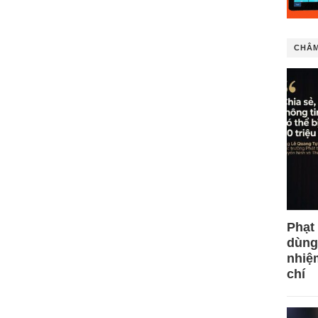
CHÂM
Phạt
dùng
nhiệ
chí