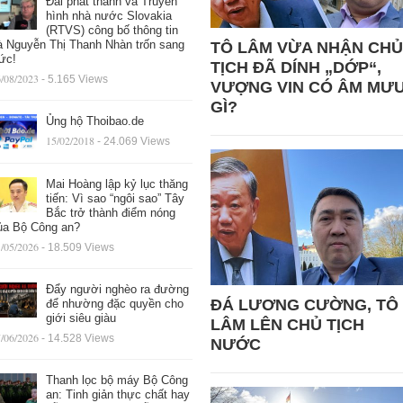
Đài phát thanh và Truyền
hình nhà nước Slovakia
(RTVS) công bố thông tin
à Nguyễn Thị Thanh Nhàn trốn sang
TÔ LÂM VỪA NHẬN CHỦ
ức!
TỊCH ĐÃ DÍNH „DỚP“,
/08/2023
- 5.165 Views
VƯỢNG VIN CÓ ÂM MƯ
GÌ?
Ủng hộ Thoibao.de
15/02/2018
- 24.069 Views
Mai Hoàng lập kỷ lục thăng
tiến: Vì sao “ngôi sao” Tây
Bắc trở thành điểm nóng
ủa Bộ Công an?
/05/2026
- 18.509 Views
Đẩy người nghèo ra đường
ĐÁ LƯƠNG CƯỜNG, TÔ
để nhường đặc quyền cho
giới siêu giàu
LÂM LÊN CHỦ TỊCH
/06/2026
- 14.528 Views
NƯỚC
Thanh lọc bộ máy Bộ Công
an: Tinh giản thực chất hay