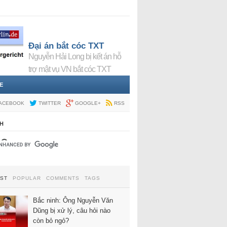
Đại án bắt cóc TXT
Nguyễn Hải Long bị kết án hỗ
trợ mật vụ VN bắt cóc TXT
E
ACEBOOK
TWITTER
GOOGLE+
RSS
H
EST
POPULAR
COMMENTS
TAGS
Bắc ninh: Ông Nguyễn Văn
Dũng bị xử lý, câu hỏi nào
còn bỏ ngỏ?