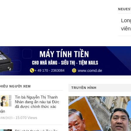
NEUES
Lon
viên
HIỀU NGƯỜI XEM
TRUYỀN HÌNH
Tin bà Nguyễn Thị Thanh
Nhàn đang ẩn náu tại Đức
đã được chính thức xác
hận
/08/2023
- 15.070 Views