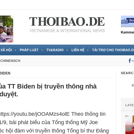
 đã được chính thức xác nhận
3 Jahren ago
XÃ HỘI
PHÁP LUẬT
TV&RADIO
LIÊN HỆ
TÀI TRỢ CHO THOIBAO.D
CHINESISCH
F
BIDEN
SEARC
ủa TT Biden bị truyền thông nhà
duyệt.
LAT
https://youtu.be/jOOAMzs4olE Theo thông tin
/9, bài phát biểu của Tổng thống Mỹ Joe
ộc hội đàm với truyền thông Tổng bí thư Đảng