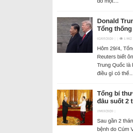
đó một…
Donald Tru
Tổng thống
02/05/2020
|
|
1.902
Hôm 29/4, Tổn
Reuters biết ô
Trung Quốc là 
điều gì có thể
Tổng bí th
đâu suốt 2
19/03/2020
|
Sau gần 2 thán
bệnh do Cúm V