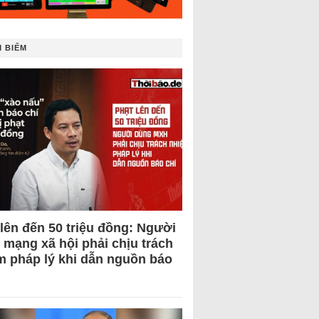
 BIẾM
 lên đến 50 triệu đồng: Người
 mạng xã hội phải chịu trách
m pháp lý khi dẫn nguồn báo