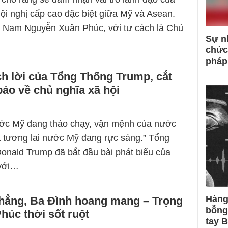
i nghị cấp cao đặc biệt giữa Mỹ và Asean.
t Nam Nguyễn Xuân Phúc, với tư cách là Chủ
Sự n
chức
pháp
ch lời của Tổng Thống Trump, cắt
áo về chủ nghĩa xã hội
ước Mỹ đang tháo chạy, vận mệnh của nước
 tương lai nước Mỹ đang rực sáng.” Tổng
onald Trump đã bắt đầu bài phát biểu của
với…
Hàng
thẳng, Ba Đình hoang mang – Trọng
bỗng
húc thời sốt ruột
tay 