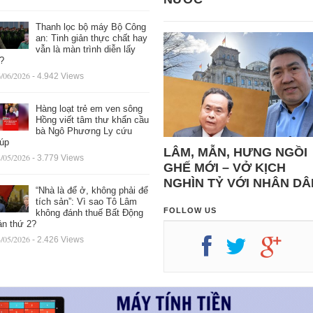
Thanh lọc bộ máy Bộ Công
an: Tinh giản thực chất hay
vẫn là màn trình diễn lấy
ệ?
/06/2026
- 4.942 Views
Hàng loạt trẻ em ven sông
Hồng viết tâm thư khẩn cầu
bà Ngô Phương Ly cứu
iúp
LÂM, MẪN, HƯNG NGỒI
/05/2026
- 3.779 Views
GHẾ MỚI – VỞ KỊCH
NGHÌN TỶ VỚI NHÂN DÂ
“Nhà là để ở, không phải để
tích sản”: Vì sao Tô Lâm
FOLLOW US
không đánh thuế Bất Động
ản thứ 2?
/05/2026
- 2.426 Views