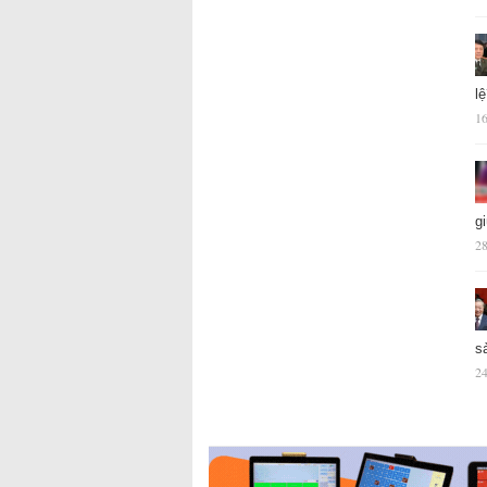
l
16
g
28
s
24