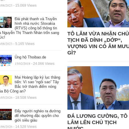
/08/2023
- 15.069 Views
Đài phát thanh và Truyền
hình nhà nước Slovakia
(RTVS) công bố thông tin
à Nguyễn Thị Thanh Nhàn trốn sang
TÔ LÂM VỪA NHẬN CHỦ
ức!
TỊCH ĐÃ DÍNH „DỚP“,
/08/2023
- 5.165 Views
VƯỢNG VIN CÓ ÂM MƯ
GÌ?
Ủng hộ Thoibao.de
15/02/2018
- 24.066 Views
Mai Hoàng lập kỷ lục thăng
tiến: Vì sao “ngôi sao” Tây
Bắc trở thành điểm nóng
ủa Bộ Công an?
/05/2026
- 18.508 Views
Đẩy người nghèo ra đường
ĐÁ LƯƠNG CƯỜNG, TÔ
để nhường đặc quyền cho
giới siêu giàu
LÂM LÊN CHỦ TỊCH
/06/2026
- 14.528 Views
NƯỚC