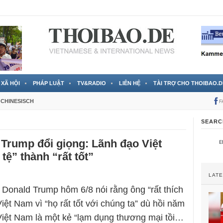
 đã được chính thức xác nhận
3 Jahren ago
XÃ HỘI
PHÁP LUẬT
TV&RADIO
LIÊN HỆ
TÀI TRỢ CHO THOIBAO.D
CHINESISCH
F
SEARC
Trump đổi giọng: Lãnh đạo Việt
tệ” thành “rất tốt”
LAT
Donald Trump hôm 6/8 nói rằng ông “rất thích
iệt Nam vì “họ rất tốt với chúng ta” dù hồi năm
Việt Nam là một kẻ “lạm dụng thương mại tồi…