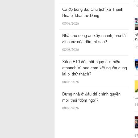
07
Cá độ bóng đá: Chủ tịch xã Thanh
Hóa bị khai trừ Đảng
08/08/2026
b
Nhà cho công an xây nhanh, nhà tái
Đ
định cư của dân thì sao?
06
08/08/2026
Xăng E10 đối mặt nguy cơ thiếu
ethanol: Vì sao cam kết nguồn cung
lại bị thử thách?
08/08/2026
Dựng nhà ở đâu thì chính quyền
c
mới thôi “dòm ngó”?
11
08/08/2026
17