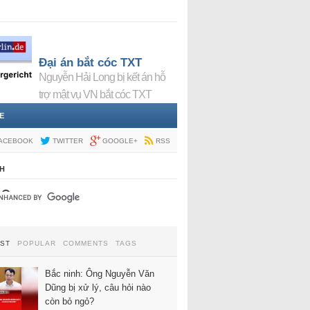
Đại án bắt cóc TXT
Nguyễn Hải Long bị kết án hỗ
trợ mật vụ VN bắt cóc TXT
E
ACEBOOK
TWITTER
GOOGLE+
RSS
H
EST
POPULAR
COMMENTS
TAGS
Bắc ninh: Ông Nguyễn Văn
Dũng bị xử lý, câu hỏi nào
còn bỏ ngỏ?