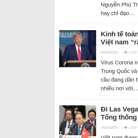
Nguyễn Phú Trọ
hay chỉ đạo…
Kinh tế toà
Việt nam “r
02/03/2020
|
|
3.229
Virus Corona n
Trung Quốc và 
cầu đang dần hi
nhiều nơi với
Đi Las Veg
Tổng thống
29/02/2020
|
|
1.324
Việt nam được 