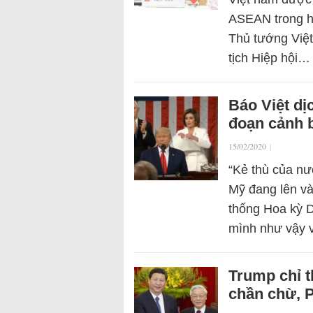
ASEAN trong hộ
Thủ tướng Việ
tịch Hiệp hội…
Báo Việt dị
đoạn cảnh b
15/02/2020
|
“Kẻ thù của n
Mỹ đang lên và
thống Hoa kỳ D
mình như vậy 
Trump chỉ 
chần chừ, P