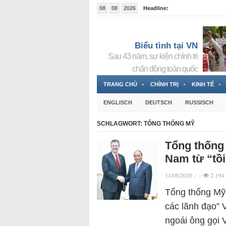
08
08
2026
Headline:
Tin bà Nguyễn Thị Thanh Nhàn đang ẩn náu tại Đức
Biểu tình tại VN
Sau 43 năm, sự kiện chính trị
chấn động toàn quốc
TRANG CHỦ
CHÍNH TRỊ
KINH TẾ
ENGLISCH
DEUTSCH
RUSSISCH
SCHLAGWORT:
TỔNG THỐNG MỸ
Tổng thống 
Nam từ “tồi 
11/08/2020
|
|
2.194
Tổng thống Mỹ 
các lãnh đạo” V
ngoái ông gọi 