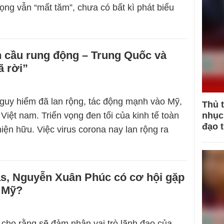
ng vẫn “mất tăm”, chưa có bất kì phát biểu
n cầu rung động – Trung Quốc và
ã rời”
guy hiểm đã lan rộng, tác động mạnh vào Mỹ,
Thủ 
Việt nam. Triển vọng đen tối của kinh tế toàn
nhục 
đạo 
ện hữu. Việc virus corona nay lan rộng ra
…
as, Nguyễn Xuân Phúc có cơ hội gặp
 Mỹ?
cho rằng sẽ đảm nhận vai trò lãnh đạo của