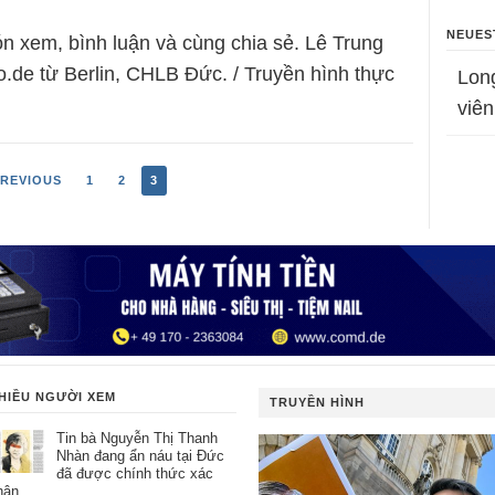
NEUES
n xem, bình luận và cùng chia sẻ. Lê Trung
.de từ Berlin, CHLB Đức. / Truyền hình thực
Lon
viên
REVIOUS
1
2
3
HIỀU NGƯỜI XEM
TRUYỀN HÌNH
Tin bà Nguyễn Thị Thanh
Nhàn đang ẩn náu tại Đức
đã được chính thức xác
hận