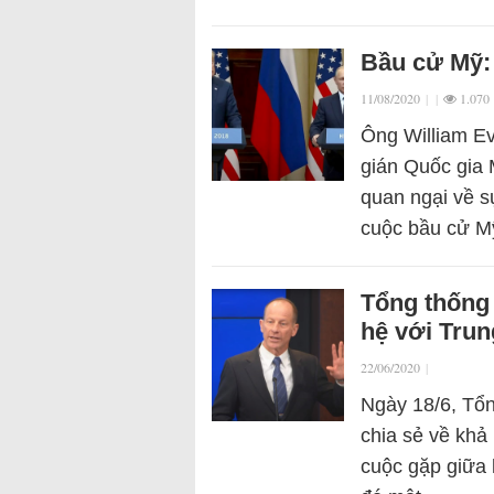
Bầu cử Mỹ: 
11/08/2020
|
|
1.070
Ông William E
gián Quốc gia
quan ngại về s
cuộc bầu cử 
Tổng thống 
hệ với Tru
22/06/2020
|
Ngày 18/6, Tổ
chia sẻ về khả
cuộc gặp giữa 