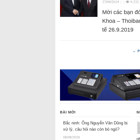
27/09/2019
|
|
9.232
Mời các bạn đó
Khoa – Thoibao
tế 26.9.2019
← P
BÀI MỚI
N
Bắc ninh: Ông Nguyễn Văn Dũng bị
xử lý, câu hỏi nào còn bỏ ngỏ?
08/08/2026
n