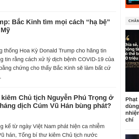
mp: Bắc Kinh tìm mọi cách “hạ bệ”
CHÂM
 Mỹ
g thống Hoa Kỳ Donald Trump cho hãng tin
ng tin rằng cách xử lý dịch bệnh COVID-19 của
bằng chứng cho thấy Bắc Kinh sẽ làm bất cứ
…
ư kiêm Chủ tịch Nguyễn Phú Trọng ở
Phạt
 tháng dịch Cúm Vũ Hán bùng phát?
dùng
nhiệ
chí
g kể từ ngày Việt Nam phát hiện ca nhiễm
ũ hán, Tổng bí thư kiêm Chủ tịch nước