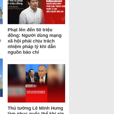
Phạt lên đến 50 triệu
đồng: Người dùng mạng
U
xã hội phải chịu trách
nhiệm pháp lý khi dẫn
nguồn báo chí
Thủ tướng Lê Minh Hưng
làm nhục quốc thể khi xin