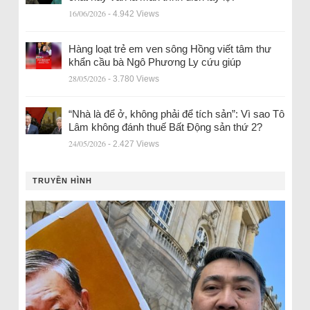
16/06/2026
- 4.942 Views
Hàng loạt trẻ em ven sông Hồng viết tâm thư
khẩn cầu bà Ngô Phương Ly cứu giúp
28/05/2026
- 3.780 Views
“Nhà là để ở, không phải để tích sản”: Vì sao Tô
Lâm không đánh thuế Bất Động sản thứ 2?
24/05/2026
- 2.427 Views
TRUYỀN HÌNH