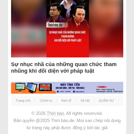
Sự nhục nhã của những quan chức tham
nhũng khi đối diện với pháp luật
Trang chủ
Chính trị
Kinh tế
Xã hội
QUÂN SỰ
© 2026
Thời báo
. All rights reserved.
Bản quyền @2025 Thời báo.de. Mọi sao chép nội dung
từ trang này phải được đồng ý bởi tác giả