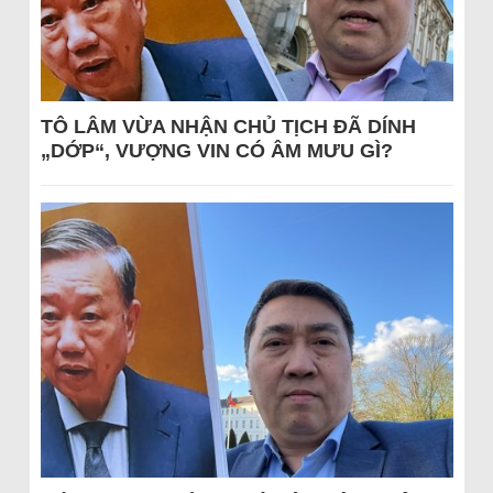
TÔ LÂM VỪA NHẬN CHỦ TỊCH ĐÃ DÍNH
„DỚP“, VƯỢNG VIN CÓ ÂM MƯU GÌ?