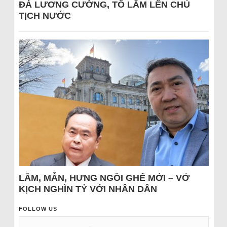
ĐÁ LƯƠNG CƯỜNG, TÔ LÂM LÊN CHỦ
TỊCH NƯỚC
LÂM, MẪN, HƯNG NGỒI GHẾ MỚI – VỞ
KỊCH NGHÌN TỶ VỚI NHÂN DÂN
FOLLOW US