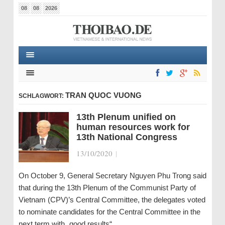
08
08
2026
TRAN QUOC VUONG
SCHLAGWORT:
13th Plenum unified on
human resources work for
13th National Congress
13/10/2020
|
On October 9, General Secretary Nguyen Phu Trong said
that during the 13th Plenum of the Communist Party of
Vietnam (CPV)’s Central Committee, the delegates voted
to nominate candidates for the Central Committee in the
next term with „good results“…