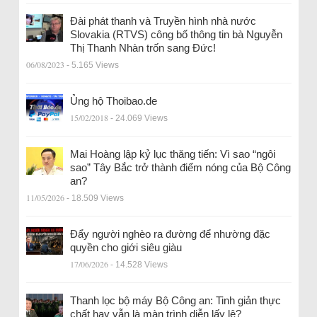
Đài phát thanh và Truyền hình nhà nước
Slovakia (RTVS) công bố thông tin bà Nguyễn
Thị Thanh Nhàn trốn sang Đức!
06/08/2023
- 5.165 Views
Ủng hộ Thoibao.de
15/02/2018
- 24.069 Views
Mai Hoàng lập kỷ lục thăng tiến: Vì sao “ngôi
sao” Tây Bắc trở thành điểm nóng của Bộ Công
an?
11/05/2026
- 18.509 Views
Đẩy người nghèo ra đường để nhường đặc
quyền cho giới siêu giàu
17/06/2026
- 14.528 Views
Thanh lọc bộ máy Bộ Công an: Tinh giản thực
chất hay vẫn là màn trình diễn lấy lệ?